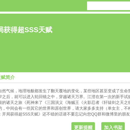
局获得超SSS天赋
天赋简介
自然气候，地理地貌都发生了翻天覆地的变化，某些地区甚至变成了生命
岁之后，就可以进入轮回镜之中，穿越诸天万界。江澄在第一次的新手试炼
般的诸天之旅《死神来了《三国演义《海贼王《火影忍者《轩辕剑之天之
的，中间会有一些其它的世界和原创世界，请大家多多支持（单女主，不
：开局获得超SSS天赋》还不错的话请不要忘记向您QQ群和微博里的朋
更新提醒
加入书架