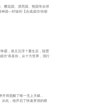
第九十六章 鹰眼
国、樱花国、漂亮国、熊国等全球
得神器—轩辕剑【合成成功!你获
国争霸，谁主沉浮？重生后，陆贾
成功“恭喜你，从十方世界，强行
铮开局觉醒了唯一无上天赋，
。从此，他开启了快速变强的模