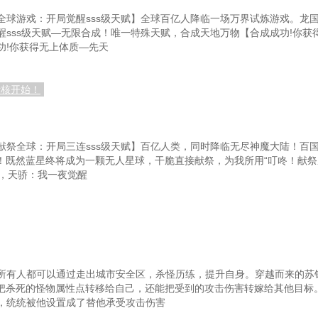
线！
第九十五章 举世皆惊
全球游戏：开局觉醒sss级天赋】全球百亿人降临一场万界试炼游戏。龙
sss级天赋—无限合成！唯一特殊天赋，合成天地万物【合成成功!你获
军
第九十八章 接下来的目标
功!你获得无上体质—先天
考核开始！
献祭全球：开局三连sss级天赋】百亿人类，同时降临无尽神魔大陆！百
祭！既然蓝星终将成为一颗无人星球，干脆直接献祭，为我所用“叮咚！献祭
落，天骄：我一夜觉醒
所有人都可以通过走出城市安全区，杀怪历练，提升自身。穿越而来的苏
能把杀死的怪物属性点转移给自己，还能把受到的攻击伤害转嫁给其他目标
，统统被他设置成了替他承受攻击伤害