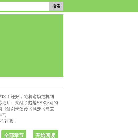
搜索
禁区！还好，随着这场危机到
之后，觉醒了超越SSS级别的
痕《仙剑奇侠传《风云《洪荒
种马
友推荐哦！
全部章节
开始阅读