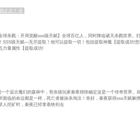
第五十九章 物品等级与兵器
鹄之志？ 求
佩
第六十二章 轮回世界的消息
第六十五章 渡劫的巨蟒与过年
第
全球杀戮：开局觉醒sss级天赋】全球百亿人，同时降临诸天杀戮世界。
！SSS级天赋—无尽提取！他可以提取一切！包括提取神魔【提取成功!您
异族
第六十八章 出海
0点力量属性【提取成功!
剑道
第七十一章 悦来客船
第七十四章 血海
顶上战争
第七十七章 狼头虚影
第八十章 吞天之狼
到一个远古魔幻的森林中，骨灰级玩家秦夜很快确定这是一个传奇世界。
所面临的命运都是一样，死亡者被抹杀淘汰！幸好，秦夜获得sss天赋麻
死！
第八十三章 军方的行动
草人挖矿时，秦夜已经拿着铁剑去
贼团
第八十六章 同归于尽？
炮！
第八十九章 阴暗的感觉
第
重
第九十二章 加倍？