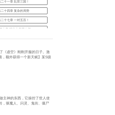
第二十一章 乱世三国！
第二十四章 复杂的局势
第二十七章 一对五百！
三十章 醉翁之意不在酒
十三章 十比一，怎么输？
三十六章 我们是老六！
到了《虚空》刚刚开服的日子。激
级，额外获得一个新天赋】某S级
十九章 破阵、擒王、夺旗！
第四十二章 “人才”
四十五章 江·忠君爱国·澄
第四十八章 碾压！
第五十一章 大战开始
叫做主神的东西，它操控了世人使
铃，驱魔人、闪灵、鬼街、僵尸
第五十四章 阴影里的剑
五十七章 不记仇的江澄