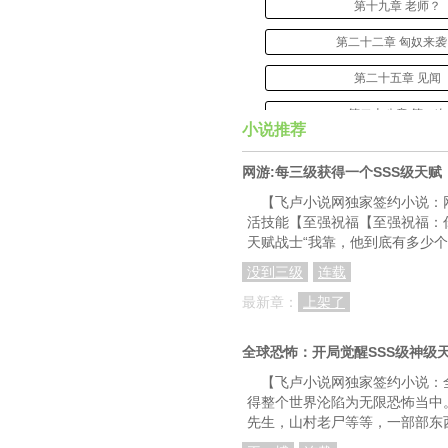
第十九章 老师？
第二十二章 匈奴来
第二十五章 见闻
第二十八章 第一次
小说推荐
第三十一章 以牙还牙，以
网游:每三级获得一个SSS级天赋
第三十四章 新的天
【飞卢小说网独家签约小说：
活技能【至强祝福【至强祝福：
第三十七章 边境太平的
天赋战士“我靠，他到底有多少个
第四十章 蓝色水晶
没到三级
连载
第四十三章 无事发
最新章：
上架了
第四十六章 伪装者·
全球恐怖：开局觉醒SSS级神级
第四十九章 意境武
【飞卢小说网独家签约小说：
得整个世界沦陷为无限恐怖当中
第五十二章 两极反
先生，山村老尸等等，一部部东
第五十五章 激烈的