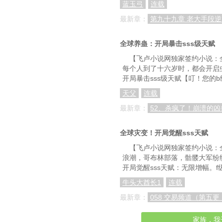
蓝玉弓
连载
最新章：
第九十九章 老大手段
全球养蛊：开局暴击sss级天赋
【飞卢小说网独家签约小说：
每个人到了十六岁时，都会开启
开局暴击sss级天赋【叮！您的b
天父
连载
最新章：
52、杀疯了！崩溃的凶
全球灾变！开局觉醒sss天赋
【飞卢小说网独家签约小说：
浪潮，哥布林部落，骷髅大军纷
开局觉醒sss天赋：无限增幅。
牛头大酋长1
连载
最新章：
058 交易频道（第五
家族，我