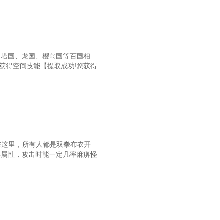
第六十章 三阶！
第六十三章 破格的人物
六十六章 进入《海贼王》
灯塔国、龙国、樱岛国等百国相
获得空间技能【提取成功!您获得
第六十九章 伟大航路
第七十二章 轮回教
第七十五章 抉择
第七十八章 击杀！
第八十一章 “吃刀”
在这里，所有人都是双拳布衣开
痹属性，攻击时能一定几率麻痹怪
第八十四章 “诚实守信”
第八十七章 绝望降临
九十章 把船给我靠过去
第九十三章 激烈碰撞