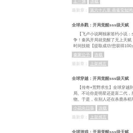
王一博
连载
第五十八章 终了
最新章：
第六十八章 燕雀安知鸿
第六十一章 替命玉
全球杀戮：开局觉醒sss级天赋
第六十四章 想要的
【飞卢小说网独家签约小说：
争！秦风开局就觉醒了无上天赋
第六十七章 美味的
时间技能【提取成功!您获得10
第七十章 海贼世界的
秦家公子
连载
第七十三章 办事情
最新章：
上架感言
第七十六章 提前到来的
全球穿越：开局觉醒sss级天赋
第七十九章 末路
【传奇+荒野求生】全球穿越
局。不论你是明星还是富二代，
第八十二章 雷利，
物。于是，在别人还在杀鹿杀稻
第八十五章 红发海
小花向日葵
连载
第八十八章 电磁火箭
最新章：
上架感言
第九十一章 大局为
全球游戏：开局觉醒sss级天赋