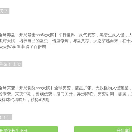
逆天了
全球养蛊：开局暴击sss级天赋】平行世界，灵气复苏，黑暗生灵入侵，
虫窍天赋，培养自己的蛊虫，借蛊修炼，与蛊共存。罗恩穿越而来，在十
级天赋‘暴血’获得了百倍增
兽馆！ 上架
全球灾变！开局觉醒sss天赋】全球灾变，蓝星扩张。无数怪物入侵蓝星
纷来袭。灾变中期，兽族侵袭，鬼门关开，异形降临。灾变后期，恶魔，
f级棒球棍增幅后，获得d级附
更！！）
开局便长生不死
升仙掌