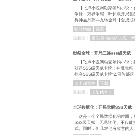
第九十四章 血色天际
【飞卢小说网独家签约小说：
争锋，万界争霸！叶长歌开局觉醒
第九十七章 新革命
得神品丹药—九转金丹【合成成
咖啡泡面
连载
最新章：
第51章 强大的龙魂！
献祭全球：开局三连sss级天赋
【飞卢小说网独家签约小说：
获得SSS级天赋卡牌：神魔献
掠夺SSS级天赋卡牌*2.蛮族部
萝卜加大棒
连载
最新章：
上架感言！
全球数据化：开局觉醒SSS天赋
这是一个全民数据化的位面，
SSS级天赋—无尽转化。不仅
式。同时，但凡对他有敌意的人