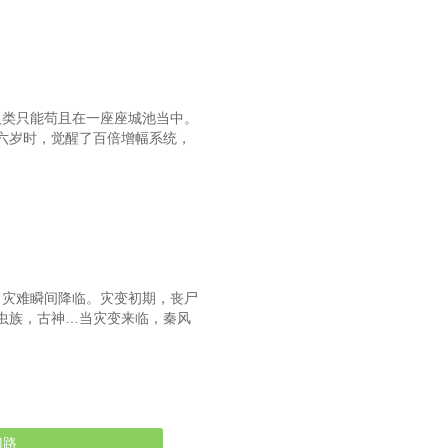
人类只能苟且在一座座城池当中。
六岁时，觉醒了百倍增幅系统，
，灾难瞬间降临。灾变初期，丧尸
虫族，古神…当灾变来临，秦风
门路