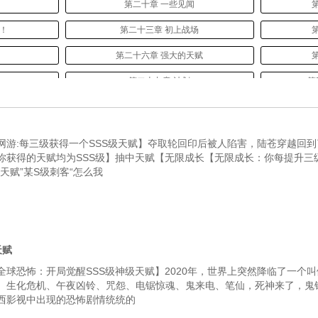
第二十章 一些见闻
袭！
第二十三章 初上战场
第二十六章 强大的天赋
第二十九章 计划
第
血还血！
第三十二章 物尽其用，人尽其能
第三
赋
第三十五章 归程和新的计划
第
网游:每三级获得一个SSS级天赋】夺取轮回印后被人陷害，陆苍穿越回
你获得的天赋均为SSS级】抽中天赋【无限成长【无限成长：你每提升三
希望！
第三十八章 怎么敢的呀？
第三
天赋”某S级刺客“怎么我
币
第四十一章 庆功宴
生
第四十四章 进京面圣
第
江澄
第四十七章 暗杀！
天赋
学
第五十章 身怀绝技
全球恐怖：开局觉醒SSS级神级天赋】2020年，世界上突然降临了一个
。生化危机、午夜凶铃、咒怨、电锯惊魂、鬼来电、笔仙，死神来了，鬼
转
第五十三章 明知山有虎，偏向虎山行
西影视中出现的恐怖剧情统统的
战斗
第五十六章 绝望
第