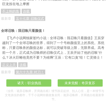
巨龙按在地上摩擦
不上钩的鱼
连载
最新章：
五十七章 召唤仪式
全球召唤：我召唤只看颜值！
【飞卢小说网独家签约小说：全球召唤：我召唤只看颜值】王辰穿
越到了一个全球召唤的世界，得到了一个号称颜值至上的系统。系统
称，只要召唤兽的颜值达标，就可以突破等级上限，无限养成。高考
前一个月，正式成为召唤师的召唤仪式上，王辰开始了他的召唤“什
么？冰火巨蜥他竟然不要？为啥啊”王辰：它有口臭“哇！亡灵骑士！
正义上天
连载
最新章：
第六十九章 对刀！
诸天：职业挑战
未来觉醒：奇异复苏
《全民：诡异召唤师，开局诡出租》情节跌宕起伏、扣人心弦，是一本情节与
文笔俱佳的都市，千千小说网转载收集全民：诡异召唤师，开局诡出租最新章
节。