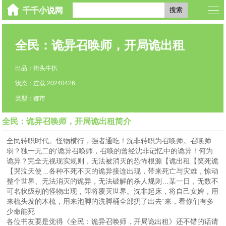
搜索
全民：诡异召唤师，开局诡出租
出品：街头牛扒
状态：连载 20240426
类型：都市
全民：诡异召唤师，开局诡出租简介
全民转职时代。怪物横行，强者通吃！沈非转职为召唤师。召唤师
弱？独一无二的‘诡异召唤师，召唤的曾经沈非记忆中的诡异！何为
诡异？完全无视现实规则，无法被消灭的恐怖根源【诡出租【笑死诡
【哭泣天使…各种不死不灭的诡异接连出现，带来死亡与灾难，惊动
整个世界、无法消灭的诡异，无法破解的杀人规则…某一日，无数不
可名状级别的怪物出现，即将覆灭世界。沈非起床，将自己女婢，用
来梳头发的木梳，用来泡脚的洗脚桶全部扔了出去“来，看你们有多
少命能死
各位书友要是觉得《全民：诡异召唤师，开局诡出租》还不错的话请