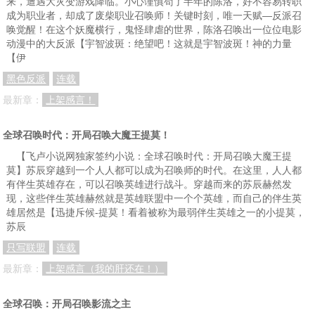
来，遭遇大灾变游戏降临。小心谨慎苟了半年的陈洛，好不容易转职
成为职业者，却成了废柴职业召唤师！关键时刻，唯一天赋—反派召
第207章 为什么会这样！
第208章 彻底服软的吉川家，要求！
第209章 沸腾的夏国民众，沈非是永远的
唤觉醒！在这个妖魔横行，鬼怪肆虐的世界，陈洛召唤出一位位电影
动漫中的大反派【宇智波斑：绝望吧！这就是宇智波斑！神的力量
第210章 选择
第211章 第二层诡域，前往南省！
第212章 前战布局
【伊
第213章 前往京都
第214章 又要弑神？
第215章 我去吧
黑色反派
连载
最新章：
上架感言！
第216章 哥布林是人族的奴隶！
第217章 翻手覆灭城池
第218章 人在家中坐，资源天上来？
第219章 显得我们很没用
第220章 率先覆灭的国家
第221章 诸国反应，四阶之路！
全球召唤时代：开局召唤大魔王提莫！
第222章 四阶，新的诡异
第223章 深海之子
【飞卢小说网独家签约小说：全球召唤时代：开局召唤大魔王提
莫】苏辰穿越到一个人人都可以成为召唤师的时代。在这里，人人都
有伴生英雄存在，可以召唤英雄进行战斗。穿越而来的苏辰赫然发
现，这些伴生英雄赫然就是英雄联盟中一个个英雄，而自己的伴生英
雄居然是【迅捷斥候-提莫！看着被称为最弱伴生英雄之一的小提莫，
苏辰
只写联盟
连载
最新章：
上架感言（我的肝还在！）
全球召唤：开局召唤影流之主