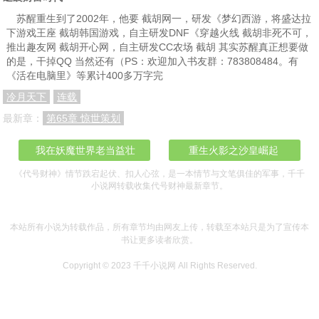
苏醒重生到了2002年，他要 截胡网一，研发《梦幻西游，将盛达拉
下游戏王座 截胡韩国游戏，自主研发DNF《穿越火线 截胡非死不可，
推出趣友网 截胡开心网，自主研发CC农场 截胡 其实苏醒真正想要做
的是，干掉QQ 当然还有（PS：欢迎加入书友群：783808484。有
《活在电脑里》等累计400多万字完
冷月天下
连载
最新章：
第65章 惊世策划
我在妖魔世界老当益壮
重生火影之沙皇崛起
《代号财神》情节跌宕起伏、扣人心弦，是一本情节与文笔俱佳的军事，千千
小说网转载收集代号财神最新章节。
本站所有小说为转载作品，所有章节均由网友上传，转载至本站只是为了宣传本
书让更多读者欣赏。
Copyright © 2023
千千小说网
All Rights Reserved.