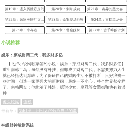
第19章：进入厉胜彩房间
第20章：刺杀成功
第21章：诡异的黑龙会忍者
第22章：顾家玉雕厂灭厂案
第23章：命案现场勘察
第24章：直指黑龙会
第25章：幸存者
第26章：警察妹妹
第27章：古千峰的计划
第28章：别开生面的案情分析会
第29章：令人震惊的推理
第30章：幸存者自杀
小说推荐
第31章：排查内奸
第32章：古董作为敲门砖
第33章：回到久别的老家
娱乐：穿成财阀二代，我多财多亿
第34章：玉城黑龙会
第35章：顾明轩日记之谜
第36章：郭局长有问题？
【飞卢小说网独家签约小说：娱乐：穿成财阀二代，我多财多亿】
重生南韩半岛，虽然没有外挂，但却成了财阀二代，不需要努力人生
第37章：迷雾重重
第38章：被黑龙会盯上
第39章：顾嘉明拜访老同学
就已经抵达到巅峰，为了保证自己的财阀生活不被打断，只好浪费一
些时间，创造一家更强大的新财阀，最终一不小心，整个世界都变样
第40章：县长公子的身份
第41章：危机四伏
第42章：尸体被盗
了。南韩网友：他统治了韩娱，据说少女、皇冠等女团都和他有着谋
种
第43章：玉城当警察
第44章：迷惑凶手
第45章：苏远全家被灭门
虎头蛇尾
连载
第46章：重大阴谋
第47章：危险近在咫尺
第48章：寻求郭欣怡帮忙
最新章：
第51章：用别人的钱办自己的事
第49章：妙计
第50章：布置陷阱
第51章：刑讯架上的宋玉林
神级财神散财系统
第52章：惊天计划
第53章：蛇已露头
第54章：嫌疑对象