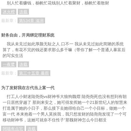
别人忙着赚钱，杨帆忙花钱别人忙着聚财，杨帆忙着散财
第55章：敌我双方的研判
第56章：蛇已出洞
第57章：白刃战
冰火橙
连载
第58章：卧底被挖出
第59章：爆炸
第60章：黑龙会忍者逃走
最新章：
第534章 滋润
第61章：对付日谍的绝招
第62章：终于招供
第63章：追击
财务自由，开局绑定理财系统
第64章：黑龙会的地下宝库
第65章：得胜归来
第66章：喜中有忧
我从未见过如此厚颜无耻之人.口不一 我从未见过如此简陋的系统
第67章：郭建文的套路
第68章：反日谍特别行动队？
第69章：领到丰厚的赏金
算了，有花不完的钱还要求那么多干嘛（带你了解一个普通人暴富后
的写实生活
第70章：特务头子魏明剑
第71章：郭建文家座上客
第72章：再试古千峰
一夜鹭
连载
第73章：被当成摇钱树？
第74章：解开谜团
第75章：得到5件宝贝
最新章：
第三十五章 暴雨
第76章：文物里的才子佳人
第77章：宝贝赠知音
第78章：神秘档案袋
为了发财我在古代当上富一代
第79章：脚印追踪
第80章：玉城地下党？
第81章：夜探贼巢
打工人小财迷陆尧尧vs财神爷大狼狗魏熠 陆尧尧死也没有想到有朝
第82章：与黑龙会杀手面对面
第83章：杀招
第84章：地下党眼里的神秘高手
一日居然穿越了 那则来安之，她可得发挥她一个21新世纪人的智慧来
打造属于她的小日子，那么接下去她得给自己一个小目标，做她一个
第85章：补偿的翡翠
第86章：牛刀小试
第87章：真是赌石高手？
富一代 本来抱着一个男人莫挨我，我只想发财的陆尧尧发现了一个可
移动财神爷，这她可就奈不住性子“那魏财神怎么今日都没
第88章：又是那神秘高手
第89章：干掉黑龙会杀手
第90章：将计就计
阿喵有点宅
连载
第91章：刑讯架上的黑龙会杀手
第92章：黑龙会的决杀陷阱
第93章：逃出陷阱