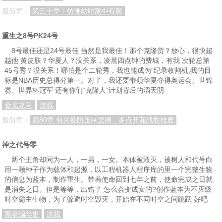
最新章：
第三十章：仿佛幼时家中有聚
第94章：赌石高手
第95章：赌石豪客
第96章：大手笔
重生之8号PK24号
第97章：赌石风波
第98章：神秘的南洋贸易公司
第99章：又是黑龙会
8号最佳还是24号最佳 当然是我最佳！那个克隆货？放心，很快超
第100章：见证奇迹
第101章：真是无色蟒
第102章：翡翠王出现
越他 黄皮肤？华夏人？没关系，凌晨四点钟的费城，有我 次轮总第
45号秀？没关系！哪怕是个二轮秀，我也能成为“纪录收割机,我的目
第103章：名利双收
第104章：地下党眼里的古千峰
第105章：与郭建文合作经商
标是NBA历史总得分第一。对了，我还要带领华夏夺得奥运会、世锦
第106章：县长公子抛出橄榄枝
第107章：地下党联络点暴露
第108章：化装侦察
赛、世界杯冠军 还有你们“克隆人”计划背后的滔天阴
金戈龙马
连载
第109章：识破特务陷阱
第110章：易容成为魏明剑
第111章：教授地下党易容术
最新章：
第80章 包夹换防压制里德，多点开花战胜雄鹿
第112章：顾家兄妹回南城
第113章：哥俩一起做生意
第114章：针对顾家的阴谋
第115章：阴谋失败
第116章：渔夫的召唤
第117章：回到南城
神之代号零
两个主角却同为一人，一男，一女。本体被毁灭，被树人和代号白
第118章：再会渔夫
第119章：赵小松对古千峰的怀疑
第120章：加入党组织
用一颗种子作为载体和起源，以工程机器人程序库的里一个完整生物
第121章：拜访青帮大佬赵贵城
第122章：顾嘉楠惹恼赵贵城
第123章：赵家父子
的信息为蓝本，制作重生。带着使命回到七年之前，使命完成之日就
是消失之日。但是等等，出错了 怎么会变成女的?创作蓝本为不灭级
第124章：独一无二的见面礼
第125章：拜访大师兄马和
第126章：一盘大棋
时空霸主生物，为了躲避时空毁灭，开始在不同时空之间跳跃 好吧
黑暗编年史
连载
第127章：釜底抽薪计划
第128章：夜探罗毅成家
第129章：刘成家人遭软禁？