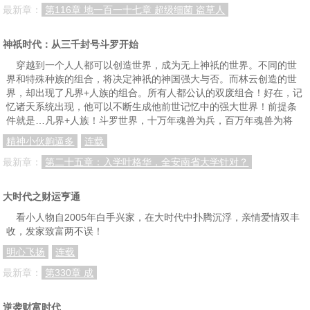
最新章：
第116章 地一百一十七章 超级细菌 盗草人
第130章：特务盯上周洁敏
第131章：高手间的较量
第132章：夜来香之谜
第133章：一场大戏
第134章：突变
第135章：罗毅成家的困局
神祇时代：从三千封号斗罗开始
第136章：夫妻是同志
第137章：周洁敏的反跟踪
第138章：终于有了进展
穿越到一个人人都可以创造世界，成为无上神祇的世界。不同的世
界和特殊种族的组合，将决定神祇的神国强大与否。而林云创造的世
界，却出现了凡界+人族的组合。所有人都公认的双废组合！好在，记
忆诸天系统出现，他可以不断生成他前世记忆中的强大世界！前提条
件就是…凡界+人族！斗罗世界，十万年魂兽为兵，百万年魂兽为将
精神小伙齁逼多
连载
最新章：
第二十五章：入学叶格华，全安南省大学针对？
大时代之财运亨通
看小人物自2005年白手兴家，在大时代中扑腾沉浮，亲情爱情双丰
收，发家致富两不误！
明心飞扬
连载
最新章：
第330章 成
逆袭财富时代