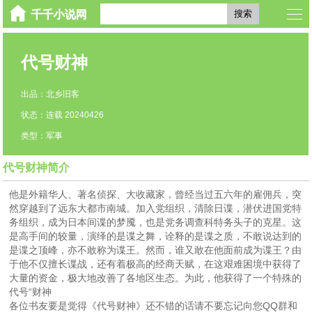
搜索
代号财神
出品：北乡旧客
状态：连载 20240426
类型：军事
代号财神简介
他是外籍华人、著名侦探、大收藏家，曾经当过五六年的雇佣兵，突
然穿越到了远东大都市南城。加入党组织，清除日谍，潜伏进国党特
务组织，成为日本间谍的梦魇，也是党务调查科特务头子的克星。这
是高手间的较量，演绎的是谍之舞，诠释的是谍之质，不敢说达到的
是谍之顶峰，亦不敢称为谍王。然而，谁又敢在他面前成为谍王？由
于他不仅擅长谍战，还有着极高的经商天赋，在这艰难困境中获得了
大量的资金，极大地改善了各地区生态。为此，他获得了一个特殊的
代号“财神
各位书友要是觉得《代号财神》还不错的话请不要忘记向您QQ群和