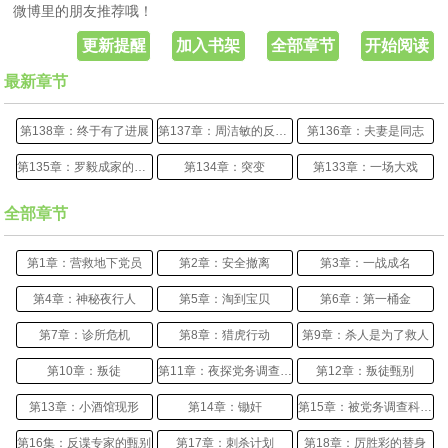
微博里的朋友推荐哦！
更新提醒
加入书架
全部章节
开始阅读
最新章节
第138章：终于有了进展
第137章：周洁敏的反跟踪
第136章：夫妻是同志
第135章：罗毅成家的困局
第134章：突变
第133章：一场大戏
全部章节
第1章：营救地下党员
第2章：安全撤离
第3章：一战成名
第4章：神秘夜行人
第5章：淘到宝贝
第6章：第一桶金
第7章：诊所危机
第8章：猎虎行动
第9章：杀人是为了救人
第10章：叛徒
第11章：夜探党务调查科据点
第12章：叛徒甄别
第13章：小酒馆现形
第14章：锄奸
第15章：被党务调查科盯上
第16集：反谍专家的甄别
第17章：刺杀计划
第18章：厉胜彩的替身