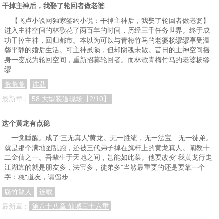
干掉主神后，我娶了轮回者做老婆
【飞卢小说网独家签约小说：干掉主神后，我娶了轮回者做老婆】
进入主神空间的林歌花了两百年的时间，历经三千任务世界。终于成
功干掉主神，回归都市。本以为可以与青梅竹马的老婆杨缪缪享受温
馨平静的婚后生活。可主神虽陨，但却阴魂未散。昔日的主神空间摇
身一变成为轮回空间，重新招募轮回者。而林歌青梅竹马的老婆杨缪
缪
荒荒荒
连载
最新章：
58.大型装逼现场【2/10】
这个黄龙有点稳
一觉睡醒。成了‘三无真人’黄龙。无一胜绩，无一法宝，无一徒弟。
就是那个满地图乱跑，还被三代弟子掉在旗杆上的黄龙真人。阐教十
二金仙之一。吾辈生于天地之间，岂能如此菜。他要改变“我黄龙行走
江湖靠的就是朋友多，法宝多，徒弟多”当然最重要的还是要靠一个
字：稳“道友，请留步
腐竹散人
连载
最新章：
第八十八章 仙域三十六重