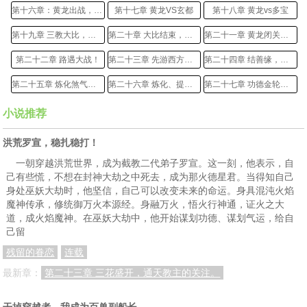
第十六章：黄龙出战，全场皆惊！
第十七章 黄龙VS玄都
第十八章 黄龙vs多宝
第十九章 三教大比，黄龙成最大赢家
第二十章 大比结束，返回二仙山！
第二十一章 黄龙闭关，巫妖大战一触即发！
第二十二章 路遇大战！
第二十三章 先游西方，再去不周山！
第二十四章 结善缘，烛九阴的承诺！
第二十五章 炼化煞气、夯实根基！
第二十六章 炼化、提纯煞气，接续灵脉，功德金轮现！
第二十七章 功德金轮现，准提震惊！
第二十八章 先天大阵，极品灵材金曜石！
第二十九章 黄龙闭关，后土立地府！
第三十章 地府立，黄龙充满了紧迫感！
小说推荐
第三十一章 后土的委托
第三十二章 一成地府气运！
第三十三章 盘古神殿，与祖巫交谈！
洪荒罗宣，稳扎稳打！
第三十四章 半滴盘古精血，进巫族宝库！
第三十五章 盘点收获，游历不周山！
第三十六章 攀登不周山！
一朝穿越洪荒世界，成为截教二代弟子罗宣。这一刻，他表示，自
己有些慌，不想在封神大劫之中死去，成为那火德星君。当得知自己
第三十七章 十二品净世白莲，终获息壤
第三十八章 刑天的蜕变，龙族危机！
第三十九章 阐截二教生嫌隙，太乙金仙后期！
身处巫妖大劫时，他坚信，自己可以改变未来的命运。身具混沌火焰
魔神传承，修统御万火本源经。身融万火，悟火行神通，证火之大
第四十章 厚积薄发，太乙金仙后期！
第四十一章 炼化灵宝，武装自己！
第四十二章 龙族危机，黄龙成救命稻草
道，成火焰魔神。在巫妖大劫中，他开始谋划功德、谋划气运，给自
己留
第四十三章 黄龙老祖，不堪回首的往事
第四十四章 黄龙回归龙族！
第四十五章 抹杀大妖，捍卫龙族尊严！
残留的眷恋
连载
第四十六章 龙族大长老！
第四十七章 回归，金鳌岛出！
第四十八章 炼化金鳌岛！
最新章：
第二十三章 三花盛开，通天教主的关注。
第四十九章 三教现状，二代弟子的实力！
第五十章 阐截之争，黄龙稳坐钓鱼台！
第五十一章 三十六天罡，黄龙神通大涨！
干掉穿越者，我成为百兽副船长
第五十二章 毫无悬念，黄龙夺魁
第五十三章 再遇多宝玄都，太乙后期震全场！
第五十四章 多宝认输，黄龙蝉联魁首！