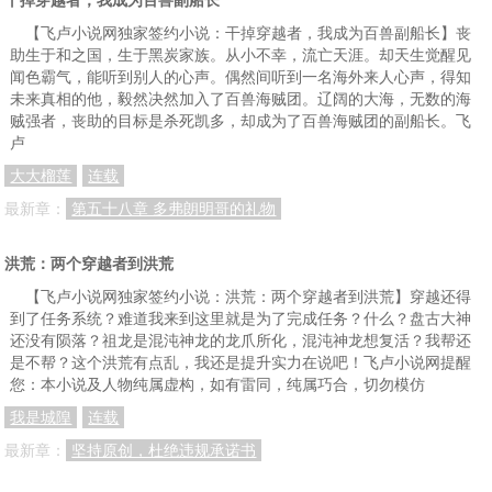
【飞卢小说网独家签约小说：干掉穿越者，我成为百兽副船长】丧
第五十五章 三清谋划，远古遗界！
第五十六章 谋划大罗，欲入巫妖大劫！
第五十七章 刑天逞威！
助生于和之国，生于黑炭家族。从小不幸，流亡天涯。却天生觉醒见
闻色霸气，能听到别人的心声。偶然间听到一名海外来人心声，得知
第五十八章 人族劫难，屠巫剑将出！
第五十九章 妖族行动，黄龙在后！
第六十章 女娲震怒，妖族功亏一篑！
未来真相的他，毅然决然加入了百兽海贼团。辽阔的大海，无数的海
第六十一章 突破太乙巅峰！
第六十二章 心血来潮！
第六十三章 十日横空，夸父逐日！
贼强者，丧助的目标是杀死凯多，却成为了百兽海贼团的副船长。飞
卢
第六十四章 夸父将死，黄龙出手！
第六十五章 帝俊、太一杀至！
第六十六章 大能齐聚，黄龙的人脉与靠山！
大大榴莲
连载
第六十七章 四圣力保，帝俊屈辱低头！
第六十八章 二皇不甘，欲起量劫覆天地！
最新章：
第五十八章 多弗朗明哥的礼物
洪荒：两个穿越者到洪荒
【飞卢小说网独家签约小说：洪荒：两个穿越者到洪荒】穿越还得
到了任务系统？难道我来到这里就是为了完成任务？什么？盘古大神
还没有陨落？祖龙是混沌神龙的龙爪所化，混沌神龙想复活？我帮还
是不帮？这个洪荒有点乱，我还是提升实力在说吧！飞卢小说网提醒
您：本小说及人物纯属虚构，如有雷同，纯属巧合，切勿模仿
我是城隍
连载
最新章：
坚持原创，杜绝违规承诺书