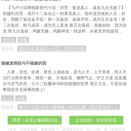
【飞卢小说网独家签约小说：洪荒：黄龙真人，返祖九次无敌了】
穿越到洪荒，成为十二金仙之一的黄龙真人。面对这悲催的人生，好
在，觉醒了返祖金手指！第一次返祖，血脉升华，成为五爪金龙！第
二次返祖，蜕凡成圣，成为无上真龙.第五次返祖，龙族始祖，我为祖
龙.第九次返祖，鸿蒙无极，鸿蒙神龙！就这样，从黄龙开始返祖，
想火火
连载
最新章：
第074章 本源点一千万，是否进行第
稳健派师姐与不稳健的我
人者，灵也。妖者，兽也 人身妖血，是为人夭，人夭常有，而人夭
治疗法师未曾有，独创一族，天地欢喜，遂降气运，护之大道 这是魔
法与灵气共存，七十二柱魔神与科技碰撞的世界 我王大宝，不是在搞
事就是在去搞事的路上!
九·九
连载
最新章：
第七十三章 许你一世姻缘（明日上架，求大家支持！）
两界：从关公像睁眼开始
古龙群侠：升官就变强
《洪荒：干掉穿越者，我黄龙稳了》情节跌宕起伏、扣人心弦，是一本情节与