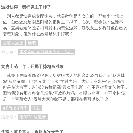
游戏快穿：我把男主干掉了
别人都是快穿成女配炮灰，就吴醉鱼是当女主的，配角个个想上
位，自己还总是阴差阳错的把男主干掉了，心累…程徐源：生活不
易，直男被迫体验公司研发中的恋爱游戏，游戏女主长得好像自己的
暗恋对象，但为什么她老是想干掉我？
吾笛大魔王
连载
最新章：
第314章 暴力系美人鱼（24）
龙虎山苟十年，开局干掉相亲对象
苏锐正在听着颜值很高，身材很诱人的相亲对象自我介绍“我叫林
婉“从小练舞，已经考满了13级“学过声乐，达到专业水平“还会画画。
但是在这方面，造诣没有舞蹈高“喜欢看电影，但不喜欢看文艺片子，
因为我没有那么多文艺细胞“喜欢吃甜品，会喝点小酒，但不贪杯“真
是一个宝藏女人“既然大家印象不错，那现在我可以吃了你
剑斩山河万千
连载
最新章：
第82章 传道者
洪荒：黄龙真人，返祖九次无敌了