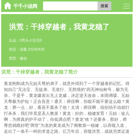
搜索
洪荒：干掉穿越者，我黄龙稳了
出品：0秃头小宝贝0
状态：连载 20240426
类型：修仙
洪荒：干掉穿越者，我黄龙稳了简介
黄龙刚刚成为元始天尊的弟子，就意外得到了一个穿越者的记忆。得
知自己"无法宝、无徒弟、无道行、无胜绩的“四无神仙称号，极为无
奈。于是乎，黄龙爆发出无上龙威，决定逆天改命，未雨绸缪。元始
天尊极为护短！正合吾意！通天：师侄啊，你能不能不要这么稳？黄
龙：莽一点，好，看吾不轰杀了他！太清：师侄啊，咱别动不动就打
打杀杀，我们毕竟是圣人教派！黄龙：好的，稳健发育！元始：徒儿
啊，为师真的护不动了，你低调点吧？黄龙“啥？还要杀，那好，师
尊您就瞧好吧“两世”为龙的黄龙成为了阐教第一稳健，以吞噬入道，
走出了一条不一样的求道之路。亿万年后，吞噬洪荒，成就另类证道