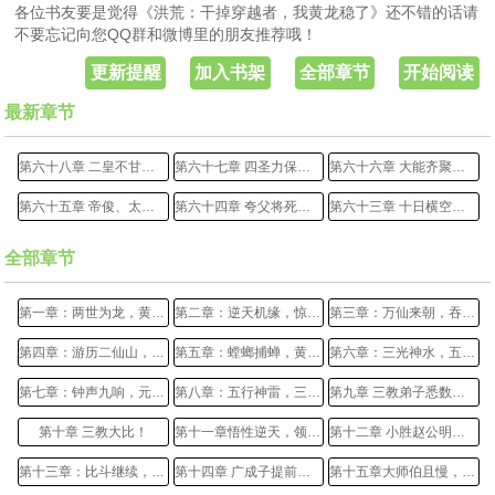
各位书友要是觉得《洪荒：干掉穿越者，我黄龙稳了》还不错的话请
不要忘记向您QQ群和微博里的朋友推荐哦！
更新提醒
加入书架
全部章节
开始阅读
最新章节
第六十八章 二皇不甘，欲起量劫覆天地！
第六十七章 四圣力保，帝俊屈辱低头！
第六十六章 大能齐聚，黄龙的人脉与靠山！
第六十五章 帝俊、太一杀至！
第六十四章 夸父将死，黄龙出手！
第六十三章 十日横空，夸父逐日！
全部章节
第一章：两世为龙，黄龙的奇遇！
第二章：逆天机缘，惊现混沌珠！
第三章：万仙来朝，吞天决！
第四章：游历二仙山，惊现机缘！
第五章：螳螂捕蝉，黄雀在后
第六章：三光神水，五气凝结！
第七章：钟声九响，元始解惑！
第八章：五行神雷，三教大比！
第九章 三教弟子悉数到场
第十章 三教大比！
第十一章悟性逆天，领悟九转元功！
第十二章 小胜赵公明，通天的赞赏
第十三章：比斗继续，互有胜负！
第十四章 广成子提前下场，对战金灵！
第十五章大师伯且慢，吾黄龙可出战！