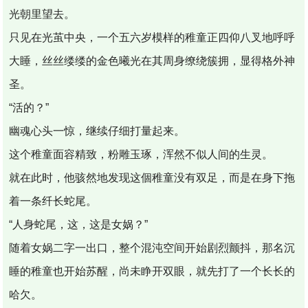
光朝里望去。
只见在光茧中央，一个五六岁模样的稚童正四仰八叉地呼呼
大睡，丝丝缕缕的金色曦光在其周身缭绕簇拥，显得格外神
圣。
“活的？”
幽魂心头一惊，继续仔细打量起来。
这个稚童面容精致，粉雕玉琢，浑然不似人间的生灵。
就在此时，他骇然地发现这個稚童没有双足，而是在身下拖
着一条纤长蛇尾。
“人身蛇尾，这，这是女娲？”
随着女娲二字一出口，整个混沌空间开始剧烈颤抖，那名沉
睡的稚童也开始苏醒，尚未睁开双眼，就先打了一个长长的
哈欠。