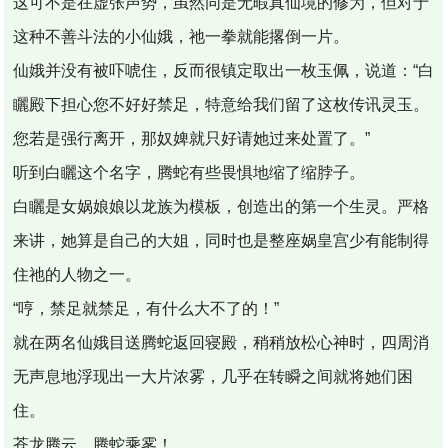
这可不是在虚张声势，虽然同是无暇真仙境的修为，但对于
这种不善斗法的小仙娥，祂一拳就能撂倒一片。
仙娥并没有被吓唬住，反而很镇定取出一枚玉佩，说道：“白
矖殿下担心您不好好禁足，特意给我们留了这枚传讯灵玉。
您若是强行离开，那奴婢就只好请她过来处置了。”
听到白矖这个名字，腾蛇有些畏惧地缩了缩脖子。
白矖是女娲娘娘以龙族为模板，创造出的第一个生灵。严格
来讲，她算是自己的大姐，同时也是整座娲皇宫少有能制得
住祂的人物之一。
“哼，禁足就禁足，有什么大不了的！”
就在两名仙娥目送腾蛇返回寝殿，稍稍放松心神时，四周消
无声息地浮现出一大片浓雾，几乎在转瞬之间就将她们困
住。
苍龙腾云，腾蛇乘雾！