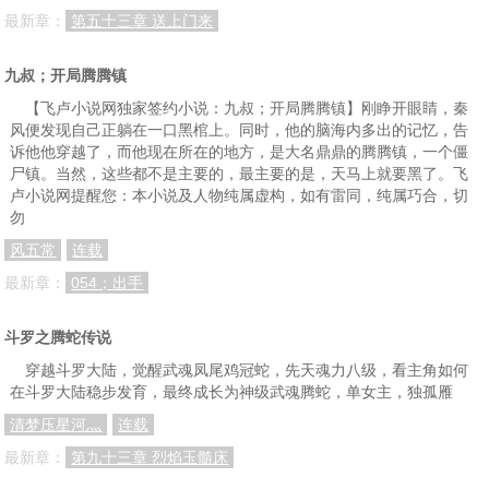
最新章：
第五十三章 送上门来
九叔；开局腾腾镇
【飞卢小说网独家签约小说：九叔；开局腾腾镇】刚睁开眼睛，秦
风便发现自己正躺在一口黑棺上。同时，他的脑海内多出的记忆，告
诉他他穿越了，而他现在所在的地方，是大名鼎鼎的腾腾镇，一个僵
尸镇。当然，这些都不是主要的，最主要的是，天马上就要黑了。飞
卢小说网提醒您：本小说及人物纯属虚构，如有雷同，纯属巧合，切
勿
风五常
连载
最新章：
054；出手
斗罗之腾蛇传说
穿越斗罗大陆，觉醒武魂凤尾鸡冠蛇，先天魂力八级，看主角如何
在斗罗大陆稳步发育，最终成长为神级武魂腾蛇，单女主，独孤雁
清梦压星河灬
连载
最新章：
第九十三章 烈焰玉髓床