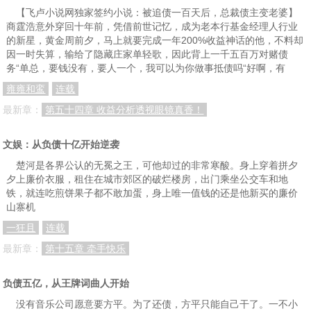
【飞卢小说网独家签约小说：被追债一百天后，总裁债主变老婆】
商霆浩意外穿回十年前，凭借前世记忆，成为老本行基金经理人行业
的新星，黄金周前夕，马上就要完成一年200%收益神话的他，不料却
因一时失算，输给了隐藏庄家单轻歌，因此背上一千五百万对赌债
务“单总，要钱没有，要人一个，我可以为你做事抵债吗“好啊，有
雍雍和鸾
连载
最新章：
第五十四章 收益分析透视眼镜真香！
文娱：从负债十亿开始逆袭
楚河是各界公认的无冕之王，可他却过的非常寒酸。身上穿着拼夕
夕上廉价衣服，租住在城市郊区的破烂楼房，出门乘坐公交车和地
铁，就连吃煎饼果子都不敢加蛋，身上唯一值钱的还是他新买的廉价
山寨机
一狂且
连载
最新章：
第十五章 牵手快乐
负债五亿，从王牌词曲人开始
没有音乐公司愿意要方平。为了还债，方平只能自己干了。一不小