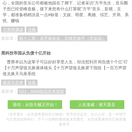
心，全国的音乐公司都被他踩在了脚下…记者采访“方平先生，音乐圈
子您已经登峰造极，接下来您有什么打算呢”方平“音乐，影视，文
学，都准备稍稍涉及一点#标签：文娱、明星、离婚、综艺、开局、系
统、赚钱
大海很谦虚
连载
最新章：
第十二章：选手蒋依依，刘倩意难平（求追读）
黑科技帝国从负债十亿开始
曹莽本以为这辈子可以好好享受人生，却没想到开局负债十个亿“叮
【十万声望值兑换液体镜头【十万声望值兑换屏下指纹【一百万声望
值兑换天马座系统
藤原马里奥
连载
最新章：
593：ARM收回所有授权
港综：从惊天贼王开始！
人在漫威：诸天显圣
《末世重生：从负债累累到百亿物资》情节跌宕起伏、扣人心弦，是一本情节
与文笔俱佳的科幻，千千小说网转载收集末世重生：从负债累累到百亿物资最
新章节。