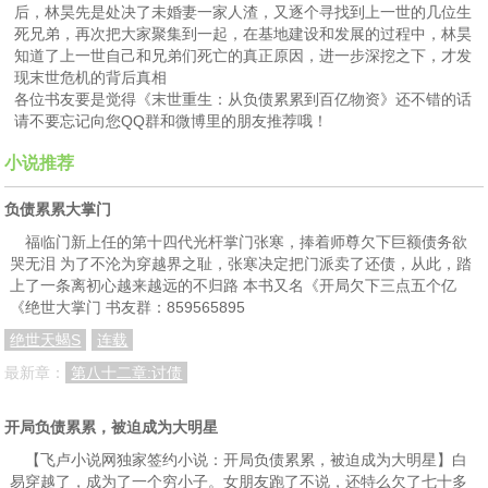
后，林昊先是处决了未婚妻一家人渣，又逐个寻找到上一世的几位生
死兄弟，再次把大家聚集到一起，在基地建设和发展的过程中，林昊
知道了上一世自己和兄弟们死亡的真正原因，进一步深挖之下，才发
现末世危机的背后真相
各位书友要是觉得《末世重生：从负债累累到百亿物资》还不错的话
请不要忘记向您QQ群和微博里的朋友推荐哦！
小说推荐
负债累累大掌门
福临门新上任的第十四代光杆掌门张寒，捧着师尊欠下巨额债务欲
哭无泪 为了不沦为穿越界之耻，张寒决定把门派卖了还债，从此，踏
上了一条离初心越来越远的不归路 本书又名《开局欠下三点五个亿
《绝世大掌门 书友群：859565895
绝世天蝎S
连载
最新章：
第八十二章:讨债
开局负债累累，被迫成为大明星
【飞卢小说网独家签约小说：开局负债累累，被迫成为大明星】白
易穿越了，成为了一个穷小子。女朋友跑了不说，还特么欠了七十多