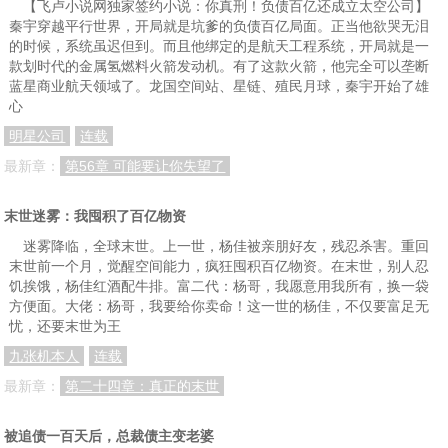
【飞卢小说网独家签约小说：你真刑！负债百亿还成立太空公司】
秦宇穿越平行世界，开局就是坑爹的负债百亿局面。正当他欲哭无泪
的时候，系统虽迟但到。而且他绑定的是航天工程系统，开局就是一
款划时代的金属氢燃料火箭发动机。有了这款火箭，他完全可以垄断
蓝星商业航天领域了。龙国空间站、星链、殖民月球，秦宇开始了雄
心
明星公司
连载
最新章：
第56章 可能要让你失望了
末世迷雾：我囤积了百亿物资
迷雾降临，全球末世。上一世，杨佳被亲朋好友，残忍杀害。重回
末世前一个月，觉醒空间能力，疯狂囤积百亿物资。在末世，别人忍
饥挨饿，杨佳红酒配牛排。富二代：杨哥，我愿意用我所有，换一袋
方便面。大佬：杨哥，我要给你卖命！这一世的杨佳，不仅要富足无
忧，还要末世为王
九张机本人
连载
最新章：
第二十四章：真正的末世
被追债一百天后，总裁债主变老婆