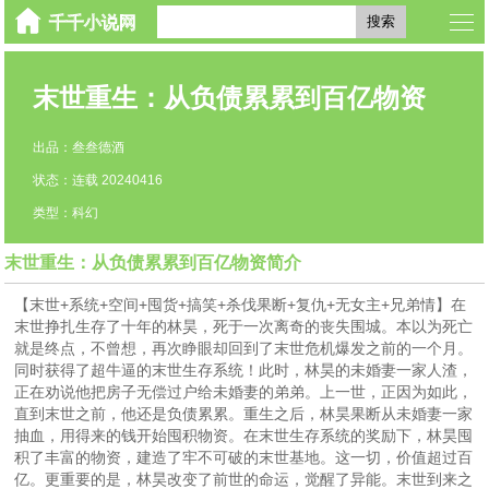
搜索
末世重生：从负债累累到百亿物资
出品：叁叁德酒
状态：连载 20240416
类型：科幻
末世重生：从负债累累到百亿物资简介
【末世+系统+空间+囤货+搞笑+杀伐果断+复仇+无女主+兄弟情】在
末世挣扎生存了十年的林昊，死于一次离奇的丧失围城。本以为死亡
就是终点，不曾想，再次睁眼却回到了末世危机爆发之前的一个月。
同时获得了超牛逼的末世生存系统！此时，林昊的未婚妻一家人渣，
正在劝说他把房子无偿过户给未婚妻的弟弟。上一世，正因为如此，
直到末世之前，他还是负债累累。重生之后，林昊果断从未婚妻一家
抽血，用得来的钱开始囤积物资。在末世生存系统的奖励下，林昊囤
积了丰富的物资，建造了牢不可破的末世基地。这一切，价值超过百
亿。更重要的是，林昊改变了前世的命运，觉醒了异能。末世到来之