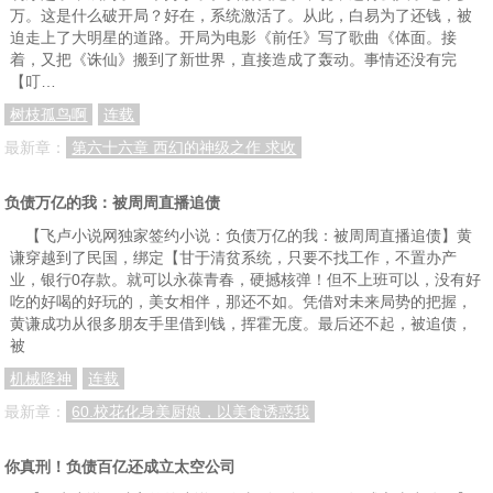
万。这是什么破开局？好在，系统激活了。从此，白易为了还钱，被
迫走上了大明星的道路。开局为电影《前任》写了歌曲《体面。接
着，又把《诛仙》搬到了新世界，直接造成了轰动。事情还没有完
【叮…
树枝孤鸟啊
连载
最新章：
第六十六章 西幻的神级之作 求收
负债万亿的我：被周周直播追债
【飞卢小说网独家签约小说：负债万亿的我：被周周直播追债】黄
谦穿越到了民国，绑定【甘于清贫系统，只要不找工作，不置办产
业，银行0存款。就可以永葆青春，硬撼核弹！但不上班可以，没有好
吃的好喝的好玩的，美女相伴，那还不如。凭借对未来局势的把握，
黄谦成功从很多朋友手里借到钱，挥霍无度。最后还不起，被追债，
被
机械降神
连载
最新章：
60.校花化身美厨娘，以美食诱惑我
你真刑！负债百亿还成立太空公司