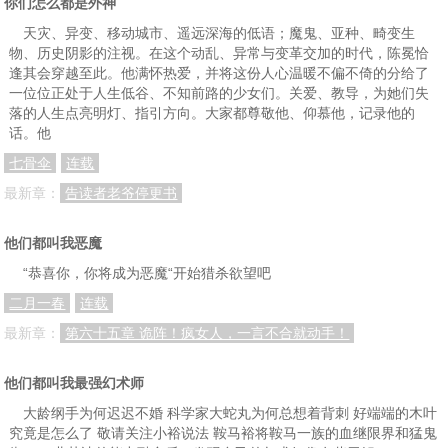
你们怎么都是外神
天灾、异变、移动城市、遥远深海的低语；魔鬼、亚种、畸变生
物、历史阴影的注视。在这个动乱、异常与变革交加的时代，陈冕恰
逢其会穿越至此。他满怀热爱，并将这份人心温暖不偏不倚的分给了
一位位正处于人生低谷、不知前路的少女们。关爱、教导，为她们失
落的人生点亮明灯、指引方向。大家都尊敬他、仰慕他，记录他的
话。他
七骨伞
连载
最新章：
告读者老爷停更书
他们都叫我恶魔
“恭喜你，你将成为恶魔“开始猎杀欲望吧
二月一春
连载
最新章：
第六十五章 诡阵！疯女人，一言不合就动手！
他们都叫我最强幻术师
大龄纲手为何迟迟不婚 科学家大蛇丸为何总想着背刺 好端端的木叶
究竟是怎么了 敬请关注小裕说法 鞍马裕将鞍马一族的血继限界和猛鬼