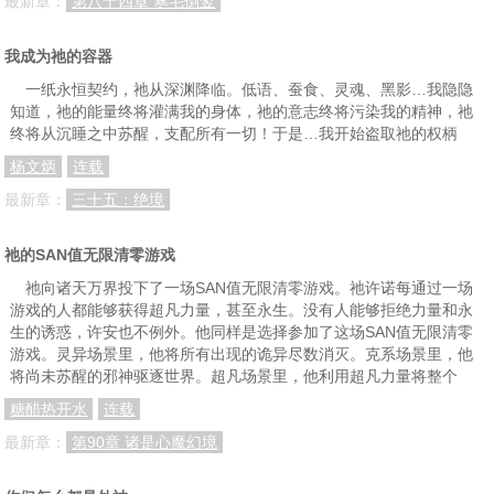
最新章：
第八十四章 寒毛倒竖
我成为祂的容器
一纸永恒契约，祂从深渊降临。低语、蚕食、灵魂、黑影…我隐隐
知道，祂的能量终将灌满我的身体，祂的意志终将污染我的精神，祂
终将从沉睡之中苏醒，支配所有一切！于是…我开始盗取祂的权柄
杨文炳
连载
最新章：
三十五：绝境
祂的SAN值无限清零游戏
祂向诸天万界投下了一场SAN值无限清零游戏。祂许诺每通过一场
游戏的人都能够获得超凡力量，甚至永生。没有人能够拒绝力量和永
生的诱惑，许安也不例外。他同样是选择参加了这场SAN值无限清零
游戏。灵异场景里，他将所有出现的诡异尽数消灭。克系场景里，他
将尚未苏醒的邪神驱逐世界。超凡场景里，他利用超凡力量将整个
糖醋热开水
连载
最新章：
第90章 诸是心魔幻境