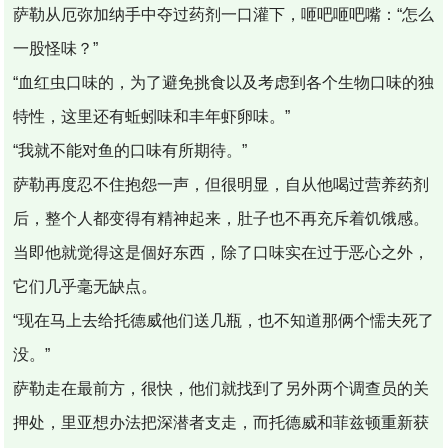
萨勒从厄弥加纳手中夺过药剂一口灌下，咂吧咂吧嘴：“怎么
一股怪味？”
“血红虫口味的，为了避免挑食以及考虑到各个生物口味的独
特性，这里还有蚯蚓味和丰年虾卵味。”
“我就不能对鱼的口味有所期待。”
萨勒再度忍不住抱怨一声，但很明显，自从他喝过营养药剂
后，整个人都变得有精神起来，肚子也不再充斥着饥饿感。
当即他就觉得这是個好东西，除了口味实在过于恶心之外，
它们几乎毫无缺点。
“现在马上去给托德威他们送几瓶，也不知道那俩个懦夫死了
没。”
萨勒走在最前方，很快，他们就找到了另外两个调查员的关
押处，里亚想办法把深潜者支走，而托德威和菲兹顿重新获