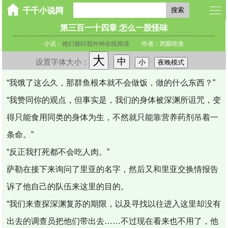
搜索
第三百一十四章 怎么一股怪味
小说：
祂们都叫我外神在线阅读
作者：闭眼吃鱼
大
中
设置字体大小：
小
夜晚模式
“我饿了这么久，那群鱼根本就不会做饭，做的什么东西？”
“我赞同你的观点，但事实是，我们的身体被深渊所诅咒，变
得只能食用同类的身体为生，不然就只能靠营养药剂吊着一
条命。”
“反正我打死都不会吃人肉。”
萨勒在接下来询问了里亚的名字，然后又和里亚交换情报告
诉了他自己的队伍来这里的目的。
“我们来查探深渊复苏的期限，以及寻找以往进入这里却没有
出去的调查员把他们带出去……不过现在看来也不用了，他