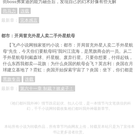
街boss弗莱迪的能力融合后，发现自己的幻术好像有些无解
尚马力
连载
最新章：
完本感言
都市：开局冒充外星人卖二手外星航母
【飞卢小说网独家签约小说：都市：开局冒充外星人卖二手外星航
母“先生，今天你们要航母吗”我叫江流海，是黑旗商会的一员。从二
手外星航母到戴森球、歼星舰、废弃行星。只要你想要，付得起钱，
什么东西我都卖—花旗：为什么炎国的航母会飞？英吉利：炎国在月
球建立基地了？霓虹：炎国开始探索宇宙了？炎国：坐下，你们都是
黑旗专员
连载
最新章：
第六十一章 制裁？掀桌子！
《祂们都叫我外神》情节跌宕起伏、扣人心弦，是一本情节与文笔俱佳的科
幻，千千小说网转载收集祂们都叫我外神最新章节。
本站所有小说为转载作品，所有章节均由网友上传，转载至本站只是为了宣传本
书让更多读者欣赏。