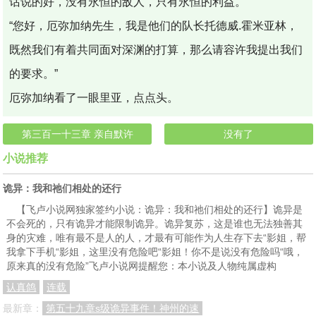
话说的好，没有永恒的敌人，只有永恒的利益。
“您好，厄弥加纳先生，我是他们的队长托德威.霍米亚林，
既然我们有着共同面对深渊的打算，那么请容许我提出我们
的要求。”
厄弥加纳看了一眼里亚，点点头。
第三百一十三章 亲自默许
没有了
小说推荐
诡异：我和祂们相处的还行
【飞卢小说网独家签约小说：诡异：我和祂们相处的还行】诡异是
不会死的，只有诡异才能限制诡异。诡异复苏，这是谁也无法独善其
身的灾难，唯有最不是人的人，才最有可能作为人生存下去“影姐，帮
我拿下手机“影姐，这里没有危险吧“影姐！你不是说没有危险吗“哦，
原来真的没有危险”飞卢小说网提醒您：本小说及人物纯属虚构
认真鸽
连载
最新章：
第五十九章s级诡异事件！神州的速