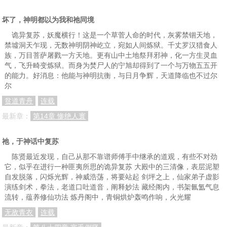
坏了，神明都以为我和祂同境
诡异复苏，妖魔横行！这是一个草菅人命的时代，灰雾禁锢天地，
禁墟洞天乍现，无数神明阴神屹立，宛如人间炼狱。千丈罗汉猎食人
族，万目菩萨屠戮一方天地。更有山中土地祭拜邪神，化一方生灵血
气，飞升畸变炼狱。而身为焚尸人的宁旭却得到了一个与万物五五开
的能力。好消息：他能与神明抗衡，与日月争辉，天道降临也不过尔
尔
贫道青舟
连载
最新章：
第14章 惨绝人寰
祂，于神话中复苏
陈贤最近发现，自己从那不靠谱师傅手中继承的道观，有些不对劲
它，似乎在进行一种匪夷所思的诡异复苏 大殿中的三清像，表层泥塑
自发脱落，闪烁光辉，神威浩荡，将要站起 剑坪之上，仙家弟子虚影
演练剑术，拳法，老道口吐道音，阐释妙法 藏经阁内，书架氤氲气息
流转，蕴养修仙功法 炼丹阁中，青铜烘炉轰鸣作响，火光耀
无敌青衣
连载