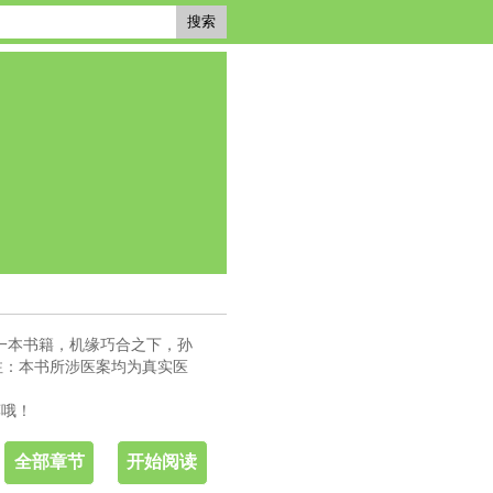
搜索
一本书籍，机缘巧合之下，孙
注：本书所涉医案均为真实医
荐哦！
全部章节
开始阅读