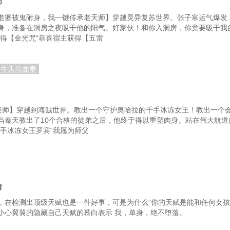
师
第59章：这个实习生不一样
老婆被鬼附身，我一键传承老天师】穿越灵异复苏世界。张子寒运气爆发
第62章：虫痛
身，准备在洞房之夜吸干他的阳气。好家伙！和你入洞房，你竟要吸干我
得【金光咒“恭喜宿主获得【五雷
勤
第65章：高材生向陆长清献殷勤
第
婿
第68章：死脉
，牛头马面奉
姆
第71章：附属医院早会
第74章：假死真生
老师】穿越到海贼世界。教出一个守护奥哈拉的千手冰冻女王！教出一个
徒难求
第77章：造势
当秦天教出了10个合格的徒弟之后，他终于得以重塑肉身。站在伟大航道
手冰冻女王罗宾“我愿为师父
第80章：哈佛医学院博士
第
活动
第83章：心源性猝死
第8
虎藏龙
第86章：精神分裂症
第87
庸
请吃饭
第89章：小小意思
，在检测出顶级天赋也是一件好事，可是为什么“你的天赋是能和任何女孩
派
第92章：温热病
第
小心翼翼的隐藏自己天赋的慕白表示 我，单身，绝不堕落。
眼疔
第95章：蛇串疮