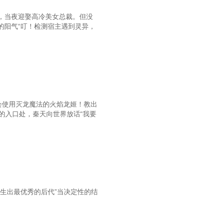
第60章：抑郁症
，当夜迎娶高冷美女总裁。但没
第63章：艾灸
的阳气“叮！检测宿主遇到灵异，
66章：实习生的第一天
第69章：剩下一周的命
第72章：治郁先治心
第75章：西医院抢功劳
会使用灭龙魔法的火焰龙姬！教出
第78章：睡神
的入口处，秦天向世界放话“我要
81章：附属医院集体活动
4章：陆长清和死神抢时间
章：陆长清拒绝三甲医院的编制
第90章：东海老中医
生出最优秀的后代”当决定性的结
93章：陆长清第一次义诊
第96章：带状疱疹