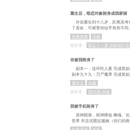
第97章：化毒散软
重生后，暗恋对象附身成我家猫
第100章：陆长清诊断
许佑重生到十八岁，距离高考
了喜欢，可褚萱却似乎有所不同
第103章：人没了，钱
朱颜青鬓
连载
第106章：掮客
最新章：
第五十一章 别坏咱们
第109章：爆发
你被我附身了
第112章：陆长清治不
副本一：连环吃人案 完成奖励
第115章：东海伤寒
副本九十九：万尸魔界 完成奖励
第118章：喜脉还来相
麦米立
连载
第121章：特殊患
最新章：
第55章 种发
第124章：死人枕
我被手机附身了
第127章：药到病
原神陨落，弑神降临 幽魂、化
世界 并且试图征服她（你们的
第130章：痛经
白夜无眠
连载