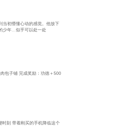
第99章：保姆王姐
102章：陆长清断生死
到当初懵懂心动的感觉。他放下
的少年…似乎可以处一处
05章：塞翁失马焉知非福
08章：到底是谁的问题？
第111章：宋夫人
第114章：又是周六
肉包子铺 完成奖励：功德＋500
117章：卫生院的邀请
第120章：孙女婿
第123章：鬼疰
126章：陆长清的面子
第129章：晕厥
键时刻 带着刚买的手机降临这个
第132章：五禽戏