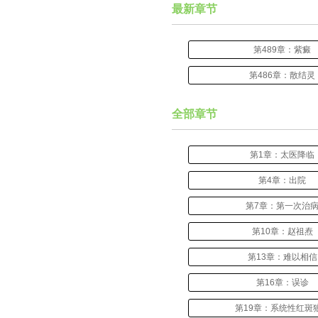
最新章节
第489章：紫癜
第486章：散结灵
全部章节
第1章：太医降临
第4章：出院
第7章：第一次治
第10章：赵祖焘
第13章：难以相信
第16章：误诊
第19章：系统性红斑