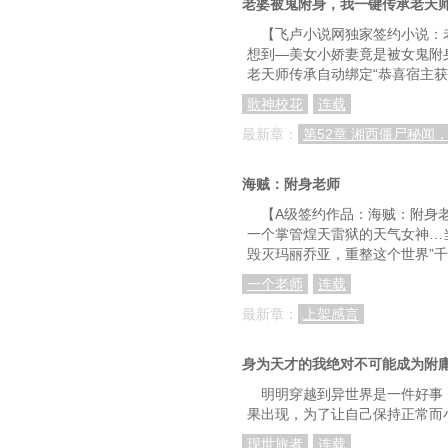
老婆被鬼附身，我一键传承老天
第58章：涤痰汤
【飞卢小说网独家签约小说：
第61章：查房
想到—美女小娇妻竟是被女鬼附
老天师传承自动绑定“恭喜宿主获
第64章：规培生张
歌神校花
连载
第67章：赵祖焘的女
最新章：
第52章 湘西僵尸秘闻
第70章：陆家请保
海贼：附身老师
第73章：尸蹷
【A级签约作品：海贼：附身
第76章：学子易得，良
一个掌管煌天雷狱的天气女神…
毁灭玛丽乔亚，重整这个世界”千
第79章：多寐
一个老师
连载
第82章：要命的集体
最新章：
上架感言
第85章：附属医院卧
身为天才的我绝对不可能成为附
第88章：两位主任私下
明明穿越到异世界是一件好事
第91章：东海温病学
果出现，为了让自己保持正常而
第94章：猪胆汁治蛇
现世旅者
连载