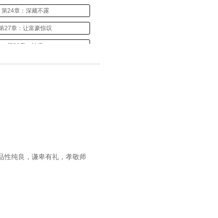
第24章：深藏不露
第27章：让富豪惊叹
第30章：治疗
第33章：名医讲坛
第36章：节目火爆
第39章：慢性骨髓炎
第42章：离开王家
第45章：古中医书籍
48章：陆长清的个人药室
品性纯良，谦卑有礼，孝敬师
章：陆长清要去三甲大医院实习
第54章：虫病
第57章：王主任蒙了