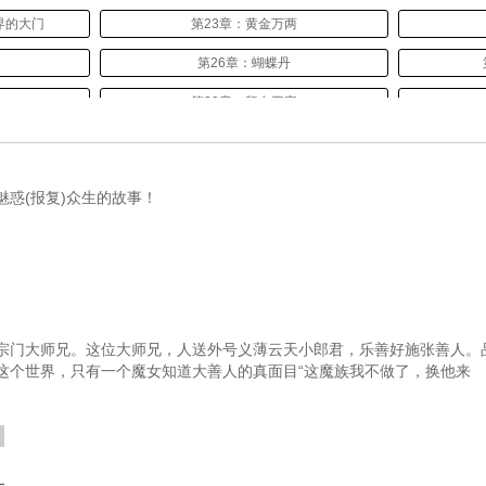
界的大门
第23章：黄金万两
第26章：蝴蝶丹
第29章：留在王家
的生活
第32章：药效明显
第35章：赵院长电视坐诊
惑(报复)众生的故事！
怕壮
第38章：推荐陆长清
第41章：紫色疽疮膏
金
第44章：光明医院的实习机会
第47章：临街的一栋楼
第
宗门大师兄。这位大师兄，人送外号义薄云天小郎君，乐善好施张善人。
这个世界，只有一个魔女知道大善人的真面目“这魔族我不做了，换他来
了
第50章：舍友
第51
第53章：寄生虫
第56章：癫痫