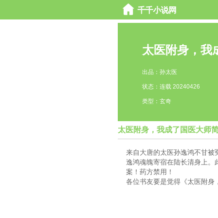
太医附身，我
出品：孙太医
状态：连载 20240426
类型：玄奇
太医附身，我成了国医大师
来自大唐的太医孙逸鸿不甘被
逸鸿魂魄寄宿在陆长清身上。
案！药方禁用！
各位书友要是觉得《太医附身