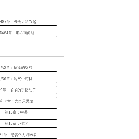
487章：朱氏儿科兴起
第484章：那方面问题
第3章：瘫痪的爷爷
第6章：购买中药材
第9章：爷爷的手指动了
第12章：大白天见鬼
第15章：中暑
第18章：檀宫
21章：悬赏亿万聘医者