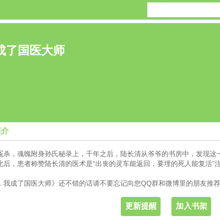
成了国医大师
简介
冤杀，魂魄附身孙氏秘录上，千年之后，陆长清从爷爷的书房中，发现这
此后，患者称赞陆长清的医术是“出丧的灵车能返回，要埋的死人能复活”
，我成了国医大师》还不错的话请不要忘记向您QQ群和微博里的朋友推
更新提醒
加入书架