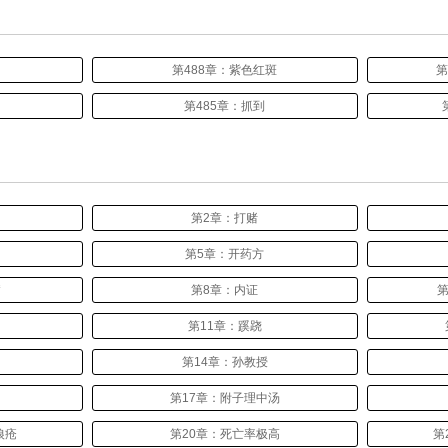
第488章：紫色红斑
第
第485章：抓到
第2章：打赌
第5章：开药方
病
第8章：内证
第11章：蹊跷
第14章：孙教授
第17章：附子理中汤
狼疮
第20章：死亡率极高
第