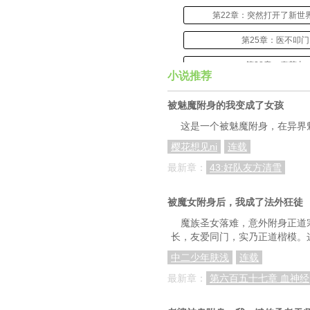
第22章：突然打开了新世
第25章：医不叩门
第28章：秦艽丸
小说推荐
第31章：体验一把富人
被魅魔附身的我变成了女孩
第34章：不寐
这是一个被魅魔附身，在异界魅
第37章：人怕出名猪
樱花想见ni
连载
第40章：伏骨结毒
最新章：
43:好队友方清雪
第43章：拒收高额诊
被魔女附身后，我成了法外狂徒
第46章：死骨脱落
魔族圣女落难，意外附身正道
长，友爱同门，实乃正道楷模。
第49章：咱家有钱
中二少年肤浅
连载
第52章：震惊
最新章：
第六百五十七章 血神经
第55章：实习报到