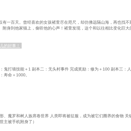
膏
第98章：药膏秘方从何而来
有误？
第101章：李益州之死
第
仅有一百天。曾经喜欢的女孩褚萱尽在咫尺，却仿佛远隔山海，再也找不
。附身到他家猫上，偷听他的心声！褚萱发现，这个和以往相比变化巨大
还大把
第104章：古人断生死
第1
第107章：宋兆安
第1
女儿的好事！
第110章：第二次见宋兆安
孕症
第113章：老妈逼婚
：鬼打墙技能＋1 副本二：无头村事件 完成奖励：修为＋100 副本三：人
学派
第116章：脏躁
第
：寿命＋1000。
亲？
第119章：陆长清被泼水了
者
第122章：临时专家组
第125章：煎死人枕汤
第
除
第128章：中医真的那么神奇
形、魔罗和树人族席卷世界 人类即将被征服，成为被它们圈养的食物 关
救世主被手机附身了）
第131章：他们也是人