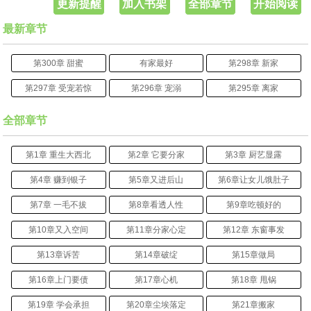
更新提醒
加入书架
全部章节
开始阅读
最新章节
第300章 甜蜜
有家最好
第298章 新家
第297章 受宠若惊
第296章 宠溺
第295章 离家
全部章节
第1章 重生大西北
第2章 它要分家
第3章 厨艺显露
第4章 赚到银子
第5章又进后山
第6章让女儿饿肚子
第7章 一毛不拔
第8章看透人性
第9章吃顿好的
第10章又入空间
第11章分家心定
第12章 东窗事发
第13章诉苦
第14章破绽
第15章做局
第16章上门要债
第17章心机
第18章 甩锅
第19章 学会承担
第20章尘埃落定
第21章搬家