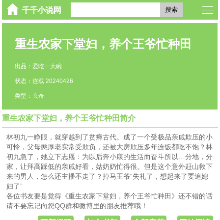
搜索
重生农家下堂妇，养个王爷忙种田
出品：爱吃一大碗
状态：连载 20240426
类型：玄奇
重生农家下堂妇，养个王爷忙种田简介
林初九一睁眼，就穿越到了贫瘠古代。成了一个受极品亲戚欺压的小
可怜，父母憨厚老实常受欺负，还被大房欺压多年连饭都吃不饱？林
初九急了，她立下志愿：为以后奔小康的生活而奋斗所以…分地，分
家，让拜高踩低的亲戚好看，姑奶奶忙得很。但是这个意外赶山救下
来的男人，怎么还主播不走了？掉马王爷“失礼了，想起来了要追媳
妇了”
各位书友要是觉得《重生农家下堂妇，养个王爷忙种田》还不错的话
请不要忘记向您QQ群和微博里的朋友推荐哦！