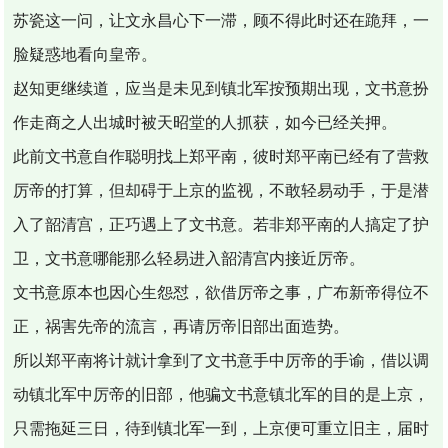
苏瓷这一问，让文永昌心下一滞，顾不得此时还在跪拜，一
脸疑惑地看向皇帝。
赵知更继续道，应当是未见到镇北军按预期出现，文书意扮
作走商之人出城时被天昭堂的人抓获，如今已经关押。
此前文书意自作聪明找上郑平南，彼时郑平南已经有了营救
厉帝的打算，但却碍于上京的监视，不敢轻易动手，于是潜
入了韶清宫，正巧遇上了文书意。若非郑平南的人搞定了护
卫，文书意哪能那么轻易进入韶清宫内接近厉帝。
文书意原本也因心生怨怼，欲借厉帝之事，广布新帝得位不
正，祸害先帝的流言，再请厉帝旧部出面造势。
所以郑平南将计就计拿到了文书意手中厉帝的手谕，借以调
动镇北军中厉帝的旧部，他骗文书意镇北军的目的是上京，
只需拖延三日，待到镇北军一到，上京便可重立旧主，届时