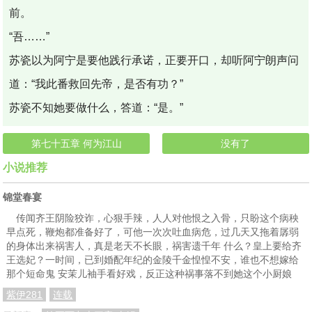
前。
“吾……”
苏瓷以为阿宁是要他践行承诺，正要开口，却听阿宁朗声问
道：“我此番救回先帝，是否有功？”
苏瓷不知她要做什么，答道：“是。”
第七十五章 何为江山
没有了
小说推荐
锦堂春宴
传闻齐王阴险狡诈，心狠手辣，人人对他恨之入骨，只盼这个病秧
早点死，鞭炮都准备好了，可他一次次吐血病危，过几天又拖着孱弱
的身体出来祸害人，真是老天不长眼，祸害遗千年 什么？皇上要给齐
王选妃？一时间，已到婚配年纪的金陵千金惶惶不安，谁也不想嫁给
那个短命鬼 安茉儿袖手看好戏，反正这种祸事落不到她这个小厨娘
紫伊281
连载