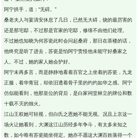
阿宁拱手，道：“无碍。”
桑老夫人与宴清安休息了几日，已然无大碍，烧的最厉害的
还是那宅邸，不过那是官家的宅邸，修缮不由他们处理。
不过她也知晓为何苏瓷此时会问起桑府，那日在茶楼的话，
他终究是听了进去，苏瓷是怕阿宁责怪他未能守好桑家之
人。不过，她的家人她会护好。
阿宁未再多言，而是静静地看着百官之上坐着的苏瓷，九龙
正服，着华青冠，却依旧透着骨子里的灼灼如华之感。阿宁
仿似能看到，他那皇位的背后，是白家祠堂林立的牌位和数
十载不灭的烛火。
江山王权她可轻视，但白氏之恩她不能无视。况且上京这一
场火让她看到，大渊这江山历经多年争斗，有太多未知之
数，如今唯有苏瓷能坐得定。她亦不愿这大渊百姓落得一个