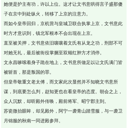
她便是护主有功，许以上位。这才让文书意哄得言子盛那傻
子在京中到处纵火，转移了上京的注意力。
而如今皇帝回归，京机营与皇城卫联合执掌上京，文书意此
时方才意识到，镇北军根本不会出现在上京。
直至被关押，文书意依旧嚷嚷着文氏有从龙之功，刑部不可
对她无礼，最后被衙役掌捆至双颊红肿方才消停。
文永昌哆嗦着身子跪在地上，文书意所做足以让文氏满门皆
被斩首，那是叛国的罪。
但皇帝敬重文老太傅，而文家此次显然并不知晓文书意所
谋，到底要怎么判，赵知更也在看皇帝的态度。朝会之上，
众人沉默，却听殿外传唤，殿前将军、昭宁郡主到。
苏瓷微抬眼眸，却见殿外，阿宁一袭青山踏雪服，与一袭卫
月锦服的秋南一同进殿参拜。