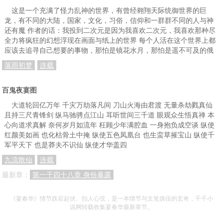
这是一个充满了怪力乱神的世界，有曾经翱翔天际统御世界的巨
龙，有不同的大陆，国家，文化，习俗，信仰和一群群不同的人与神
还有魔 作者的话：我投到二次元是因为我喜欢二次元，我喜欢那种尽
全力将疯狂的幻想浮现在画面与纸上的世界 每个人活在这个世界上都
应该去追寻自己想要的事物，那怕是镜花水月，那怕是遥不可及的俄
落雨初梦
连载
百鬼夜宴图
大道轮回亿万年 千灾万劫落凡间 刀山火海由君渡 无量杀劫戮真仙
且持三尺青锋剑 纵马驰骋点江山 耳听世间三千道 眼观众生悟真禅 本
心向道求真解 奈何岁月如流年 枉顾少年满腔血 一身抱负成空谈 纵使
红颜美如画 也化枯骨土中掩 纵使五色凤凰台 也生蛮草摧宝山 纵使千
军平天下 也是莽夫不识仙 纵使才华盖四
九流散仙
连载
最新章：
第一千四十八章 身份暴露
《宴春华》情节跌宕起伏、扣人心弦，是一本情节与文笔俱佳的玄奇，千千小
说网转载收集宴春华最新章节。