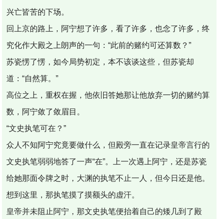
兴亡皆苦的下场。
回上京的路上，阿宁想了许多，看了许多，也念了许多，终
究化作大殿之上朗声的一句：“此前的赌约可还算数？”
苏瓷愣了愣，如今局势初定，本不该谈这些，但苏瓷却
道：“自然算。”
高位之上，重权在握，他依旧答她那让他放弃一切的赌约算
数，阿宁敛了敛眉目。
“文史执笔可在？”
众人不知阿宁究竟要做什么，但殿旁一直在记录皇帝言行的
文史执笔弱弱地答了一声“在”。上一次遇上阿宁，还是苏瓷
给她那面令牌之时，大渊的执笔不止一人，但今日还是他。
想到这里，那执笔摸了摸额头的虚汗。
皇帝并未阻止阿宁，那文史执笔便抬着自己的矮几到了殿