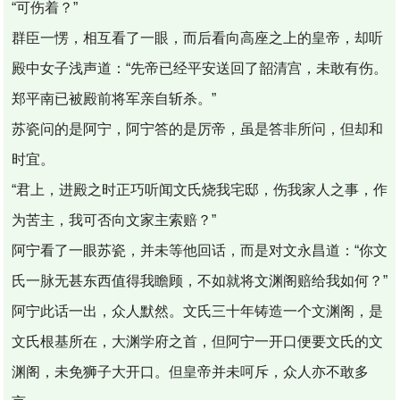
“可伤着？”
群臣一愣，相互看了一眼，而后看向高座之上的皇帝，却听
殿中女子浅声道：“先帝已经平安送回了韶清宫，未敢有伤。
郑平南已被殿前将军亲自斩杀。”
苏瓷问的是阿宁，阿宁答的是厉帝，虽是答非所问，但却和
时宜。
“君上，进殿之时正巧听闻文氏烧我宅邸，伤我家人之事，作
为苦主，我可否向文家主索赔？”
阿宁看了一眼苏瓷，并未等他回话，而是对文永昌道：“你文
氏一脉无甚东西值得我瞻顾，不如就将文渊阁赔给我如何？”
阿宁此话一出，众人默然。文氏三十年铸造一个文渊阁，是
文氏根基所在，大渊学府之首，但阿宁一开口便要文氏的文
渊阁，未免狮子大开口。但皇帝并未呵斥，众人亦不敢多