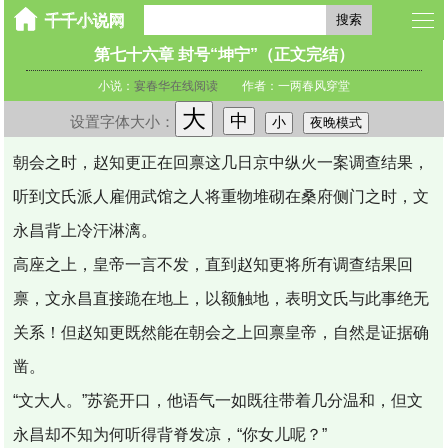
搜索
第七十六章 封号“坤宁”（正文完结）
小说：
宴春华在线阅读
作者：一两春风穿堂
大
中
设置字体大小：
小
夜晚模式
朝会之时，赵知更正在回禀这几日京中纵火一案调查结果，
听到文氏派人雇佣武馆之人将重物堆砌在桑府侧门之时，文
永昌背上冷汗淋漓。
高座之上，皇帝一言不发，直到赵知更将所有调查结果回
禀，文永昌直接跪在地上，以额触地，表明文氏与此事绝无
关系！但赵知更既然能在朝会之上回禀皇帝，自然是证据确
凿。
“文大人。”苏瓷开口，他语气一如既往带着几分温和，但文
永昌却不知为何听得背脊发凉，“你女儿呢？”