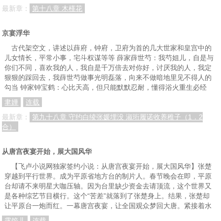
最新章：
第十八章 木槿花
京宴浮华
古代架空文，讲述以薛府，钟府，卫府为首的几大世家和皇宫中的
儿女情长，平常小事，宅斗权谋等等 薛家薛世芍：我芍姐儿，自是与
你们不同，喜欢我的人，我自是千万倍去对你好，讨厌我的人，我定
狠狠的踩回去，我薛世芍做事光明磊落，向来不做暗地里见不得人的
勾当 钟家钟宝鹤：心比天高，但只能默默忍耐，懂得浴火重生必经
聿嬅
连载
最新章：
第九十八章 守约白绫张媛埋没 淑珩履诺收养稚子（1．2
合）
从唐宫夜宴开始，展大国风华
【飞卢小说网独家签约小说：从唐宫夜宴开始，展大国风华】张楚
穿越到平行世界。成为平原省地方台的制片人。春节晚会在即，平原
台却请不来明星大咖压轴。因为台里缺少资金去请顶流，这个世界又
是各种综艺节目横行。这个“苦差”就落到了张楚身上。结果，张楚却
让平原台一炮而红。一幕唐宫夜宴，让全国观众梦回大唐。紧接着水
露馅儿
连载