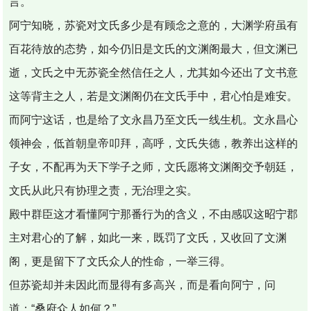
言。
阿宁知晓，苏瓷对文氏多少是有顾念之意的，大渊学府虽有
百花待放的态势，如今仍旧是文氏的文渊阁最大，但文渊已
逝，文氏之中无苏瓷全然信任之人，尤其如今还出了文书意
这等背主之人，若是文渊阁仍在文氏手中，君心怕是难安。
而阿宁这话，也是给了文永昌乃至文氏一线生机。文永昌心
领神会，低首朝皇帝叩拜，高呼，文氏失德，教养出这样的
子女，不配再为天下学子之师，文氏愿将文渊阁交予朝廷，
文氏从此只有协理之责，无治理之实。
殿中群臣这才看懂阿宁那番行为的含义，不由感叹这昭宁郡
主对君心的了解，如此一来，既罚了文氏，又收回了文渊
阁，更是留下了文氏众人的性命，一举三得。
但苏瓷却并未因此而显得有多高兴，而是看向阿宁，问
道：“桑府众人如何？”