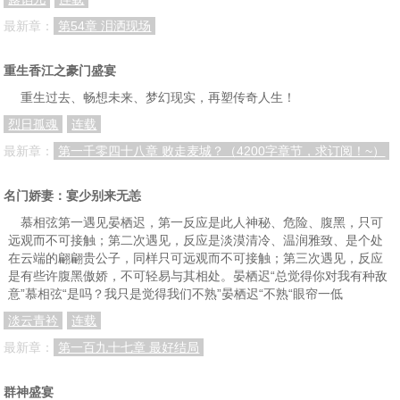
最新章：
第54章 泪洒现场
重生香江之豪门盛宴
重生过去、畅想未来、梦幻现实，再塑传奇人生！
烈日孤魂
连载
最新章：
第一千零四十八章 败走麦城？（4200字章节，求订阅！~）
名门娇妻：宴少别来无恙
慕相弦第一遇见晏栖迟，第一反应是此人神秘、危险、腹黑，只可
远观而不可接触；第二次遇见，反应是淡漠清冷、温润雅致、是个处
在云端的翩翩贵公子，同样只可远观而不可接触；第三次遇见，反应
是有些许腹黑傲娇，不可轻易与其相处。晏栖迟“总觉得你对我有种敌
意”慕相弦“是吗？我只是觉得我们不熟”晏栖迟“不熟“眼帘一低
淡云青衿
连载
最新章：
第一百九十七章 最好结局
群神盛宴