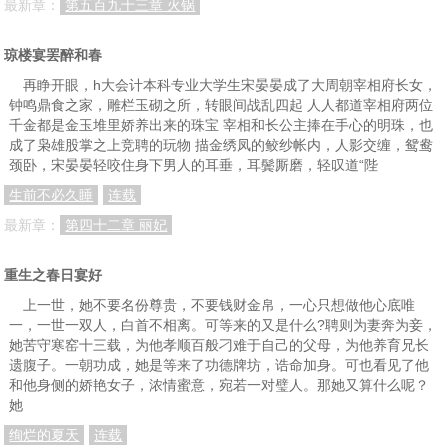
最新章：
第五百九十三章 火锅
琼楼宴罢醉和春
再睁开眼，h大会计本科专业大学生宋晏晏成了大周朝宰相府长女，
钟鸣鼎食之家，雕栏玉砌之所，转眼间战乱四起 人人都道宰相府两位
千金都是金玉堆里娇养出来的珠宝 宰相和长公主捧在手心的明珠，也
成了枭雄股掌之上竞聘的玩物 描金绣凤的鲛纱帐内，人影交缠，鸳鸯
颈卧，宋晏晏轻咬住身下男人的耳垂，耳鬓厮磨，轻叹道“陛
生前不必久睡
连载
最新章：
第四十二章 丽妃
重生之春日宴好
上一世，她不要名份尊贵，不要钱财金帛，一心只想做他心底唯
一，一世一双人，白首不相离。可等来的又是什么?聘则为妻奔为妾，
她苦守寒窑十三载，为他孝顺百般刁难于自己的父母，为他养育兄长
遗腹子。一朝功成，她是等来了功德牌坊，诰命加身。可也看见了他
和他身侧的娇艳女子，浓情蜜意，宛若一对璧人。那她又算什么呢？
她
绚烂的夏天
连载