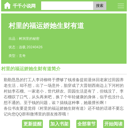
搜索
村里的福运娇她生财有道
出品：树洞里的秘密
状态：连载 20240426
类型：玄奇
村里的福运娇她生财有道简介
勤勤恳恳的打工人李诗柳终于攒够了钱准备提前退休回老家过田园养
老生活，却不想，出了一场意外，胎穿成了大晋朝西南边上下河村的
村姑李石榴。一家老小，世代耕农。田园生活是有了，但钱没了。李
石榴叹了口气，从头再来吧，换了个年轻健康的身体，似乎也没什么
想不通的。至于钱的问题，诶？搞钱这种事，她最擅长啊！
各位书友要是觉得《村里的福运娇她生财有道》还不错的话请不要忘
记向您QQ群和微博里的朋友推荐哦！
更新提醒
加入书架
全部章节
开始阅读