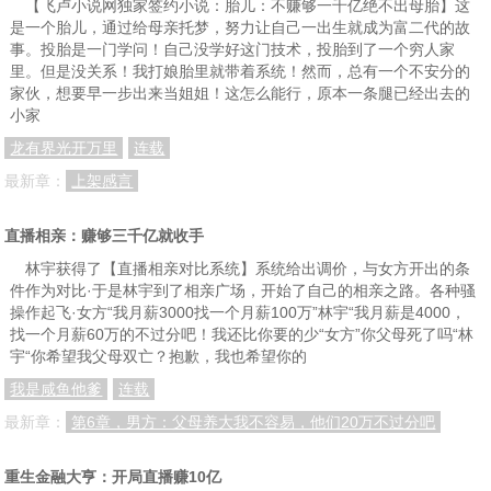
【飞卢小说网独家签约小说：胎儿：不赚够一千亿绝不出母胎】这
是一个胎儿，通过给母亲托梦，努力让自己一出生就成为富二代的故
事。投胎是一门学问！自己没学好这门技术，投胎到了一个穷人家
里。但是没关系！我打娘胎里就带着系统！然而，总有一个不安分的
家伙，想要早一步出来当姐姐！这怎么能行，原本一条腿已经出去的
小家
龙有界光开万里
连载
最新章：
上架感言
直播相亲：赚够三千亿就收手
林宇获得了【直播相亲对比系统】系统给出调价，与女方开出的条
件作为对比·于是林宇到了相亲广场，开始了自己的相亲之路。各种骚
操作起飞·女方“我月薪3000找一个月薪100万”林宇“我月薪是4000，
找一个月薪60万的不过分吧！我还比你要的少“女方”你父母死了吗“林
宇“你希望我父母双亡？抱歉，我也希望你的
我是咸鱼他爹
连载
最新章：
第6章，男方：父母养大我不容易，他们20万不过分吧
重生金融大亨：开局直播赚10亿