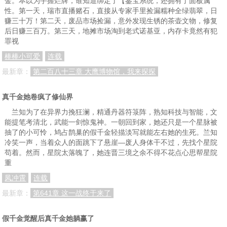
金。本以为手握烂牌，谁知道绑定了【鉴宝系统，还拥有了面板属
性。第一天，瑞市直播赌石，直接从专家手里捡漏糯种全绿翡翠，日
赚三十万！第二天，废品市场捡漏，意外发现生锈的茶壶文物，修复
后日赚三百万。第三天，地摊市场淘到老式诺基亚，内存卡竟然有犯
罪视
棒棒小可爱
连载
最新章：
第二百八十三章 大鹰博物馆，我来探探
真千金她卷疯了修仙界
兰知为了在异界力挽狂澜，精通丹器符箓阵，熟知科技与智能，文
能提笔考清北，武能一剑惊鬼神。一朝回到家，她还只是一个星脉被
抽了的小可怜，鸠占鹊巢的假千金轻描淡写就能左右她的生死。兰知
冷笑一声，当着众人的面跳下了悬崖—废人身体干不过，先找个星院
苟着。然而，星院太落魄了，她连晋三境之余不得不花点心思帮星院
重
凤冲霄
连载
最新章：
第641章 这一战终于来了
假千金觉醒后真千金她躺赢了