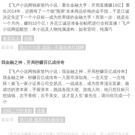
【飞卢小说网独家签约小说：重生金融大亨：开局直播赚10亿】重
生2014年，还拥有了一个能“预测”未来商品价格的金手指，于是江诚
决定先定下一个小目标—成为世界级的金融大亨！而第一步，就是在
一个月内，赚到10个亿！并且江诚还准备在帖吧进行全程直播！飞卢
小说网提醒您：本小说及人物纯属虚构，如有雷同，纯属巧
奏是玩儿
连载
最新章：
第六十六章 龙国：不服你来打我啊
我金融之神，开局秒赚百亿成传奇
【飞卢小说网独家签约小说：我金融之神，开局秒赚百亿成传奇】
我金融之神，秒赚百亿成传奇一入股市深似海。一念天堂，一念地
狱！秦飞一家小证券公司交易员，一战成名，成为世界顶尖富豪。最
成功的资本家，手握资本，挑战各国大佬。游戏人间，他只想目标只
想搞钱，左手香槟，右手美女。这才是人生“秦先生，请问你完成一个
小
日码二万的龙虾
连载
最新章：
第71章 股票的水都很深
《真千金为赚两个亿卷了起来》情节跌宕起伏、扣人心弦，是一本情节与文笔