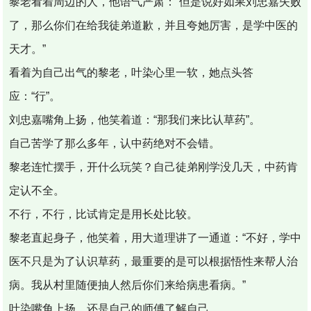
黎老看着周边的人，他语气严肃：“但是说好如果刘忠嘉失败
了，那么你们在给我徒弟道歉，并且夸她厉害，是学中医的
天才。”
看着为自己出气的黎老，叶染心里一软，她点头答
应：“行”。
刘忠嘉嘴角上扬，他笑着道：“那我们来比认草药”。
自己苦学了那么多年，认中药绝对不会错。
黎老连忙摆手，开什么玩笑？自己徒弟刚学没几天，中药肯
定认不全。
不行，不行，比试肯定是用长处比较。
黎老直起身子，他笑着，用大道理讲了一通道：“不好，学中
医不只是为了认识草药，最重要的是可以根据悟性来帮人治
病。我从村里随便抽人然后你们来给病患看病。”
叶染嘴角上扬，还是自己的师傅了解自己。