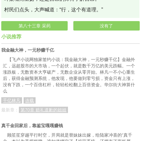
村民们点头，大声喊道：“行，这个有道理。”
第八十三章 采药
没有了
小说推荐
我金融大神，一元秒赚千亿
【飞卢小说网独家签约小说：我金融大神，一元秒赚千亿】金融外
汇，远超股市的大市场，一个起伏，就是数千万亿的美元跌幅。一个
涨跌板，无数资本大亨破产，无数企业从零开始。林凡一不小心重生
后，获得金融预测系统，他发现，他要做到零亏损，资金只有上涨，
没有下跌，一个百倍杠杆，轻轻松松翻上百倍资金。华尔街大神算什
么
千亿林凡
连载
最新章：
第70章 赔礼道歉的姐姐
真千金回家后，靠鉴宝嘎嘎赚钱
顾笙笙穿越平行时空，开局就是替妹妹出嫁，给陆家冲喜的“真千