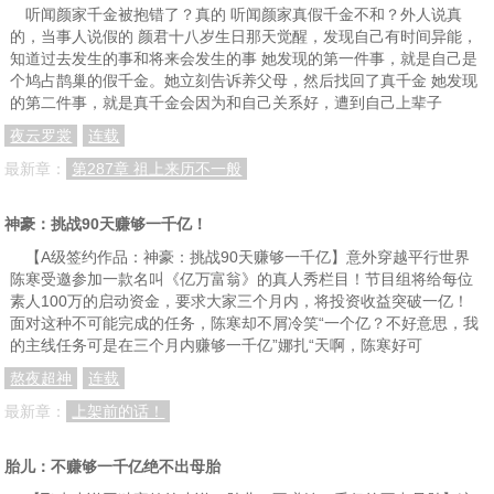
听闻颜家千金被抱错了？真的 听闻颜家真假千金不和？外人说真
的，当事人说假的 颜君十八岁生日那天觉醒，发现自己有时间异能，
知道过去发生的事和将来会发生的事 她发现的第一件事，就是自己是
个鸠占鹊巢的假千金。她立刻告诉养父母，然后找回了真千金 她发现
的第二件事，就是真千金会因为和自己关系好，遭到自己上辈子
夜云罗裳
连载
最新章：
第287章 祖上来历不一般
神豪：挑战90天赚够一千亿！
【A级签约作品：神豪：挑战90天赚够一千亿】意外穿越平行世界
陈寒受邀参加一款名叫《亿万富翁》的真人秀栏目！节目组将给每位
素人100万的启动资金，要求大家三个月内，将投资收益突破一亿！
面对这种不可能完成的任务，陈寒却不屑冷笑“一个亿？不好意思，我
的主线任务可是在三个月内赚够一千亿”娜扎“天啊，陈寒好可
熬夜超神
连载
最新章：
上架前的话！
胎儿：不赚够一千亿绝不出母胎