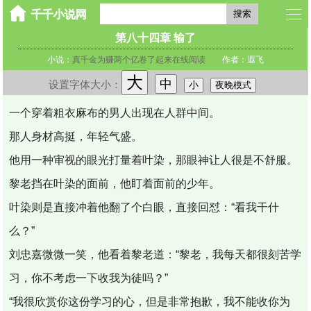
搜索
第八十四章 输了
小说：
真千金为赚两个亿卷了起来在线阅读
作者：遐飞
大
中
设置字体大小：
小
夜晚模式
一个穿着粗衣麻布的男人出现在人群中间。
那人身材高挺，年轻气盛。
他用一种审视的眼光打量着叶染，那眼神让人很是不舒服。
黎老挡在叶染的面前，他盯着面前的少年。
叶染则是直接冲着他翻了个白眼，直接回怼：“看我干什
么？”
刘忠嘉微微一笑，他看着黎老道：“黎老，我每天都很刻苦学
习，你不考虑一下收我为徒吗？”
“我很欣赏你这份学习的心，但是非常抱歉，我不能收你为