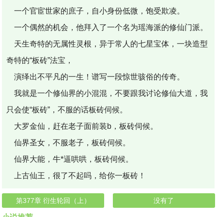
一个官宦世家的庶子，自小身份低微，饱受欺凌。
一个偶然的机会，他拜入了一个名为瑶海派的修仙门派。
天生奇特的无属性灵根，异于常人的七星宝体，一块造型
奇特的“板砖”法宝，
演绎出不平凡的一生！谱写一段惊世骇俗的传奇。
我就是一个修仙界的小混混，不要跟我讨论修仙大道，我
只会使“板砖”，不服的话板砖伺候。
大罗金仙，赶在老子面前装b，板砖伺候。
仙界圣女，不服老子，板砖伺候。
仙界大能，牛*逼哄哄，板砖伺候。
上古仙王，很了不起吗，给你一板砖！
第377章 衍生轮回（上）
没有了