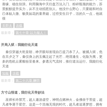
善缘、稳住别浪。利用脑海中天衍盘万法入门、粉碎瓶颈的能力，苏
景默默提升实力，从不主动招惹别人。他没什么野心，只要能和对自
己体贴入微、貌美如花的童养媳，过些安生日子，活的久一点，他就
很
关野夫
连载
最新章：
第七十章 以力服人！
开局入狱：我能衍化天道
秦仪穿越大乾皇朝，睁开眼却发现自己提刀杀了人。被捕入狱，危
在旦夕之下，秦仪身上的玉佩泛起了光芒…绝境逢生，化险为夷，更
多的危机云雾般纷至沓来。参透元气流转，推衍道法运行。我能衍化
天道
知板
连载
最新章：
第二十六章 酬劳
方寸山悟道，我衍化天帝妙法
巫师长吟禁咒，超人遨游虚空，神明点燃神火，金佛坐于菩提，超
凡者争逐于星空。这是一个浩瀚无垠的时代，超凡者追逐梦想，拥有