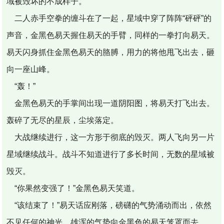
域被毁坏的不成样子。
二人赤手空拳的缠斗在了一起，星域中穿了阵阵“砰砰”的
声音，金黑色易天握住易天的手臂，同样的一拳打向易天。
易天闪身抓住金黑色易天的胳膊，用力的将他甩飞出去，砸
向一座山峰。
“轰！”
金黑色易天的手掌间出现一道阴阳图，将易天打飞出去。
轰碎了无尽的星辰，尘埃落定。
大战继续进行，这一方形于彻底的毁灭。两人飞向另一片
星域继续战斗。战斗不知道进行了多长时间，无数的星域被
毁灭。
“你果然变强了！”金黑色易天笑道。
“该结束了！”易天话应刚落，磅礴的气势涌动而出，依然
不见任何的神光，雄浑的气势向金黑色的易天笼罩而去。