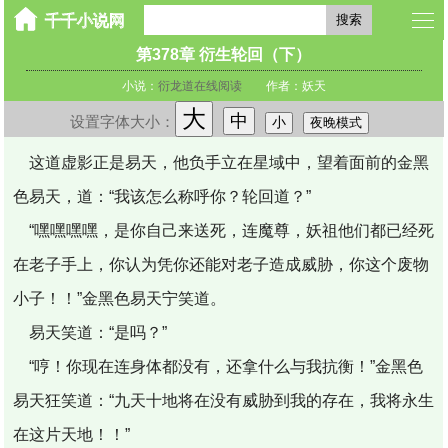
搜索
第378章 衍生轮回（下）
小说：
衍龙道在线阅读
作者：妖天
大
中
设置字体大小：
小
夜晚模式
这道虚影正是易天，他负手立在星域中，望着面前的金黑
色易天，道：“我该怎么称呼你？轮回道？”
“嘿嘿嘿嘿，是你自己来送死，连魔尊，妖祖他们都已经死
在老子手上，你认为凭你还能对老子造成威胁，你这个废物
小子！！”金黑色易天宁笑道。
易天笑道：“是吗？”
“哼！你现在连身体都没有，还拿什么与我抗衡！”金黑色
易天狂笑道：“九天十地将在没有威胁到我的存在，我将永生
在这片天地！！”