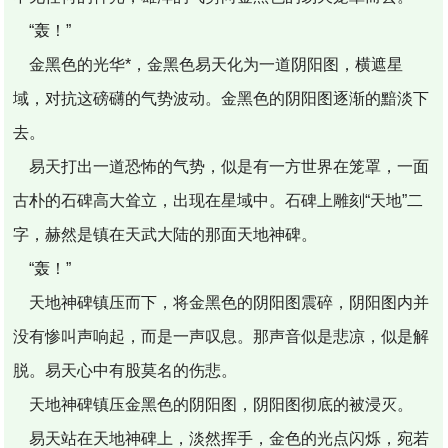
“轰！”
金黑色的光华*，金黑色易天化为一道阴阳图，横遮星
域，对抗这磅礴的气势波动。金黑色的阴阳图逐渐的黯淡下
去。
易天打出一道恐怖的气势，似是有一方世界在笼罩，一面
古朴的石碑高大耸立，出现在星域中。石碑上雕刻“天地”二
字，赫然是镇在天武大陆的那面天地神碑。
“轰！”
天地神碑镇压而下，将金黑色的阴阳图震碎，阴阳图内并
没有惨叫声响起，而是一声叹息。那声音似是悲凉，似是解
脱。易天心中有股莫名的伤悲。
天地神碑镇压金黑色的阴阳图，阴阳图彻底的被浸灭。
易天站在天地神碑上，淡然挥手，金色的光点闪烁，宛若