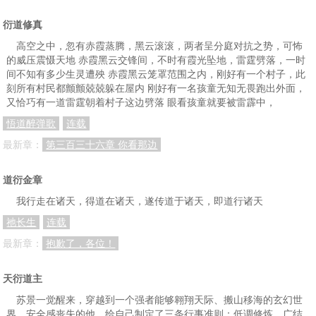
衍道修真
高空之中，忽有赤霞蒸腾，黑云滚滚，两者呈分庭对抗之势，可怖
的威压震慑天地 赤霞黑云交锋间，不时有霞光坠地，雷霆劈落，一时
间不知有多少生灵遭殃 赤霞黑云笼罩范围之内，刚好有一个村子，此
刻所有村民都颤颤兢兢躲在屋内 刚好有一名孩童无知无畏跑出外面，
又恰巧有一道雷霆朝着村子这边劈落 眼看孩童就要被雷霹中，
悟道醉弹歌
连载
最新章：
第三百三十六章 你看那边
道衍金章
我行走在诸天，得道在诸天，遂传道于诸天，即道行诸天
祂长生
连载
最新章：
抱歉了，各位！
天衍道主
苏景一觉醒来，穿越到一个强者能够翱翔天际、搬山移海的玄幻世
界。安全感丧失的他，给自己制定了三条行事准则：低调修炼、广结