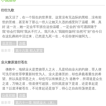
小说推荐
衍衍九歌
她又活了，在一个陌生的世界里。这里没有无边际的黑暗…没有前
世的苦难…甚至有了那么一些人让她又久违的感受到了温暖…啊…真
好 这一次，她一定会牢牢抓住这份温暖，一定会的“你可愿跟随于
我“你会打我吗“我从不打人。我只杀人“我能吃饭吗“自然可“好“你今日
在这乱葬岗中活过来，已然是九死一生，今后你便叫做阿九，
花灵羽一
连载
最新章：
第十六章 初入罗堂
业火燎原道衍苍生
佛教中，地狱业火是焚烧罪人之火，凡是经由业火的灼烧，罪人便
可洗尽前世罪孽重新转世为人。业火是痛苦的，却也承载着重生的希
望。所以虽是罪恶之火，却也可以有燎原之力 道教中，所谓道是众生
之道，万物之道，悟道便可超脱，但到底是放下是道，还是拿起是
道？以道泽被苍生，不论拿起还是放下，得心之自由坦荡便是道。
白夜初晓
连载
最新章：
第六十一章 地狱业火（末）