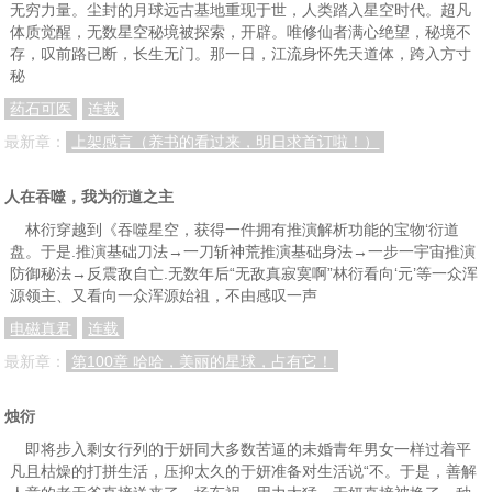
无穷力量。尘封的月球远古基地重现于世，人类踏入星空时代。超凡
体质觉醒，无数星空秘境被探索，开辟。唯修仙者满心绝望，秘境不
存，叹前路已断，长生无门。那一日，江流身怀先天道体，跨入方寸
秘
药石可医
连载
最新章：
上架感言（养书的看过来，明日求首订啦！）
人在吞噬，我为衍道之主
林衍穿越到《吞噬星空，获得一件拥有推演解析功能的宝物‘衍道
盘。于是.推演基础刀法→一刀斩神荒推演基础身法→一步一宇宙推演
防御秘法→反震敌自亡.无数年后“无敌真寂寞啊”林衍看向‘元’等一众浑
源领主、又看向一众浑源始祖，不由感叹一声
电磁真君
连载
最新章：
第100章 哈哈，美丽的星球，占有它！
烛衍
即将步入剩女行列的于妍同大多数苦逼的未婚青年男女一样过着平
凡且枯燥的打拼生活，压抑太久的于妍准备对生活说“不。于是，善解