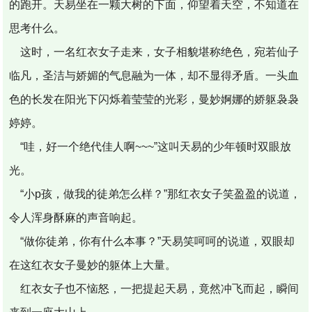
的跑开。天易坐在一颗大树的下面，仰望着天空，不知道在
思考什么。
这时，一名红衣女子走来，女子相貌堪称绝色，宛若仙子
临凡，圣洁与娇媚的气息融为一体，却不显得矛盾。一头血
色的长发在阳光下闪烁着莹莹的光彩，曼妙婀娜的娇躯袅袅
婷婷。
“哇，好一个绝代佳人啊~~~”这叫天易的少年顿时双眼放
光。
“小p孩，做我的徒弟怎么样？”那红衣女子笑盈盈的说道，
令人浑身酥麻的声音响起。
“做你徒弟，你有什么本事？”天易笑呵呵的说道，双眼却
在这红衣女子曼妙的躯体上大量。
红衣女子也不恼怒，一把提起天易，竟然冲飞而起，瞬间