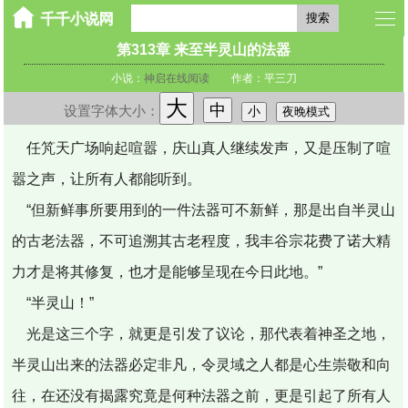
搜索
第313章 来至半灵山的法器
小说：
神启在线阅读
作者：平三刀
大
中
设置字体大小：
小
夜晚模式
任竼天广场响起喧嚣，庆山真人继续发声，又是压制了喧
嚣之声，让所有人都能听到。
“但新鲜事所要用到的一件法器可不新鲜，那是出自半灵山
的古老法器，不可追溯其古老程度，我丰谷宗花费了诺大精
力才是将其修复，也才是能够呈现在今日此地。”
“半灵山！”
光是这三个字，就更是引发了议论，那代表着神圣之地，
半灵山出来的法器必定非凡，令灵域之人都是心生崇敬和向
往，在还没有揭露究竟是何种法器之前，更是引起了所有人