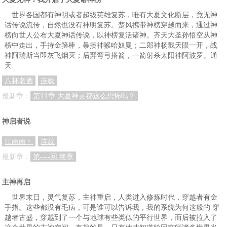
世界各国都有神明或者超级英雄复苏，唯有大夏文化断层，竟无神
话传说流传，自然也没有神明复苏。楚风携带神榜穿越而来，通过神
榜向世人公布大夏神话传说，以神榜复活诸神。齐天大圣孙悟空从神
榜中走出，手持金箍棒，暴揍神猴哈奴曼；二郎神杨戬天眼一开，战
神阿瑞斯当即灰飞烟灭；后羿弯弓搭箭，一箭射杀太阳神阿波罗。通
天
八杯老酒
连载
最新章：
第11章 大夏神灵都这么恐怖吗？
神启者说
江南南丶
连载
最新章：
第----回 终章
主神再启
世界末日，灵气复苏，主神重启，人类进入修炼时代，穿越者有金
手指。这些都没有毛病，可是谁可以告诉我，我的系统为何这般的 穿
越者古盛，穿越到了一个与地球有些类似的平行世界，而后被拉入了