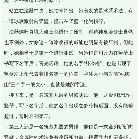
是一名神泉境五层的修士。
站立在法器中央，她抬掌挥出，她激发的是冰系术法，有
一道冰凌激射向竖壁，撞击在竖壁上化为粉碎。
法器连归真境大修士都进行了压制，对待神泉境修士自然
也不例外，女修这一道冰凌得的威能也明显有被压制，但此
时，她相当于是第一个进行测试，当她也是用元力在竖壁上
书写下名字后，青光闪耀，她的名字“舒冷梅”，也是出现了
竖壁左上角代表着排名第一的位置，字体大小与先前“毛庆
山”三个字一般大小，也就是她的字迹。
接下来，是一名筑基九层的男修测试，他一式金刃斩斩向
竖壁，写下名字后，他的名字出现在舒冷梅后面，没有能够
超过，暂时名列第二。
第三人还是一名筑基九层的男修，他也是一式金刃斩斩向
竖壁，金属性的术法兼有凌厉和力道，耗费元力也要多些，