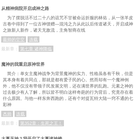
从精神病院开启成神之路
为了摆脱活不过二十八的诅咒不甘被命运折服的林佑，从一张羊皮
古卷中得到了一位古神馈赠—混沌之力从此以后传道诸天，开启成神
之旅新人新作，诸天无敌流，主角智商在线
最帅的空空
连载
最新章：
第七章 诸神降临
魔神的我重启原神世界
简介：单女主魔神战争为背景魔神的实力、性格虽各有千秋，但是
其本身有着共同点，那就是都有爱子民的心。然而却有一个魔神例
外，他不仅没有带领子民发展文明，还在满世界的乱跑。元素之神的
过去极少有人了解，所以皆不明白这样奇葩的行为背后，究竟存在着
什么原因。与他一样东奔西跑的，还有个对提瓦特大陆一窍不通的七
彩神
杰帅
连载
最新章：
第352章：生死之王！
大夏无神？我开启了大夏诸神榜