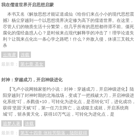
我在儒道世界开启思想启蒙
本书又名《解放思想才能证道成仙《给你们来点小小的现代思想震
撼》杨尘穿越到一个以思想境界决定修为高下的儒道世界。在这里，
尽管人们的物质生活十分繁荣，但几乎所有的思想都停滞不前。僵死
腐化的儒经蛊惑人心？是时候来点现代解释学的冲击了！理学论道失
利？让我来点化出一条心学之路吧！什么？外敌入侵，休谟三叉戟大
杀
云海鸢
连载
最新章：
第七章 圣女
封神：穿越成刀，开启神级进化
【飞卢小说网独家签约小说：封神：穿越成刀，开启神级进化】陆
阳穿越到了封神时期的北海战场，变成了一把残破大刀，开启神级进
化系统“叮，杀戮值+10，可转化为进化点，是否转化“叮，进化成功，
获得‘坚固’天赋“叮，第一任刀主阵亡，达成噬主成就，开启系统商
城“叮，斩杀黄天化，获得10万气运，可转化为进化点，是
追梦人著
连载
最新章：
第五十四章 张桂芳陨落，陆阳获得