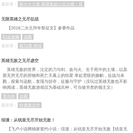
最新章：
第七十七章 再获奖励八亿大楼！苏
第一百三十三章、阴阳九手剑
第一百三十四章、前三十
第一百三十五章、黑白源音
无限英雄之无尽征战
第一百三十六章、木剑，上
第一百三十七章、木剑，下
第一百三十八章、落幕，上
【2018二次元拜年祭征文】参赛作品
第一百三十九章、落幕，中
第一百四十章、落幕，下
第一百四十一章、排名石的变化
职业偷懒
连载
第一百四十二章、奖励
第一百四十三章、游历任务
第一百四十四章、潮音之约
最新章：
第72章 终结
第一百四十五章、玄冥真渊
第一百四十六章、镇魔珠
第一百四十七章、任务前夜
英雄无敌之无尽虚空
第一百四十八章、诡异的歌声
第一百四十九章、红雾诡行金钱舫
第一百五十章、石门，玉树，古墓
英雄无敌的世界，注定的刀与剑、血与火、生于死中的土壤，以及
第一百五十一章、陨落高手
第一百五十二章、恐怖的凶兽群
第一百五十三章、中央祭台
那无穷无尽的邪物和死亡天幕上的恒星 举起雲联的旗帜，征战与杀
戮，探索与远航，发现与掠夺，征服与守护（没玩过英雄无敌也不影
第一百五十四章、踏花之侯
第一百五十五章、人面魔面
第一百五十六章、封印魂瓶
响阅读，英雄无敌游戏仅为基础兵种，可当做另类的领主文）
景与井
连载
第一百五十七章、碧鳞流火蛇
第一百五十八章、十方杀界
第一百五十九章、再遇李成东
最新章：
作者努力中
第一百六十章、双杀，上
第一百六十一章、双杀，下
第一百六十二章、各方危境
第一百六十三章、魔祖壁画
第一百六十四章、师门召唤
第一百六十五章、终结，回宗，上
综漫：从铳皇无尽开始无敌！
第一百六十六章、终结，回宗，下
第一百六十七章、千宫格
第一百六十八章、四级速度
【飞卢小说网独家签约小说：综漫：从铳皇无尽开始无敌【铳皇无