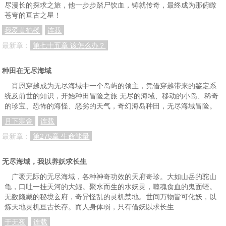
尽漫长的探求之旅，他一步步踏尸饮血，铸就传奇，最终成为那俯瞰
苍穹的亘古之星！
第五十八章、小比报名
第五十九章、再回太平城，烟幻红尘笛
第六十章、生死玄关，小比开始
我爱黄鹤楼
连载
第六十一章、擂台下的挑衅
第六十二章、幻术初显威
第六十三章、连胜，黑马
最新章：
第七十五章 该怎么办？
第六十四章、外宗十一暨星华
第六十五章、云绝三式，爆影六步
第六十六章、雷刀方余生
种田在无尽海域
第六十七章、十分胜算
第六十八章、对阵冢龙
第六十九章、恶战
肖恩穿越成为无尽海域中一个岛屿的领主，凭借穿越带来的鉴定系
第七十章、浩然心镜，晋级前十
第七十一章、千味居之夜
第七十二章、变调的排名战
统及前世的知识，开始种田冒险之旅 无尽的海域、移动的小岛、稀奇
的珍宝、恐怖的海怪、恶劣的天气，奇幻海岛种田，无尽海域冒险。
第七十三章、神秘灰影
第七十四章、邪神石窟
第七十五章、消失的林元思
月下寒舍
连载
第七十六章、再失踪一人
第七十七章、嗜血蝠群
第七十八章、红尘笛现，画地为牢
最新章：
第275章 生命能量
第七十九章、天魔铜首
第八十章、小比落幕
第八十一章、小比落幕（下）
无尽海域，我以养妖求长生
第八十二章、引流归元和破穴钢手
第八十三章、试练塔，九宫飞星
第八十四章、土豪左神京
广袤无际的无尽海域，各种神奇功效的天府奇珍。大如山岳的驼山
第八十五章、冲突
第八十六章、我要进，你们拦不住
第八十七章、赤睛虎王
龟，口吐一挂天河的大鲲。聚水而生的水妖灵，噬魂食血的鬼面蛭。
无数隐藏的秘境玄府，奇异怪乱的灵机禁地。世间万物皆可化妖，以
第八十八章、第十层
第八十九章、谁人不识唐飞仙
第九十章、龙首鸟，疾速冲关
炼天地灵机亘古长存。而人身体弱，只有借妖以求长生
第九十一章、半地品秘笈碎片
第九十二章、紫气玄躯
第九十三章、一个月后
于无夜
连载