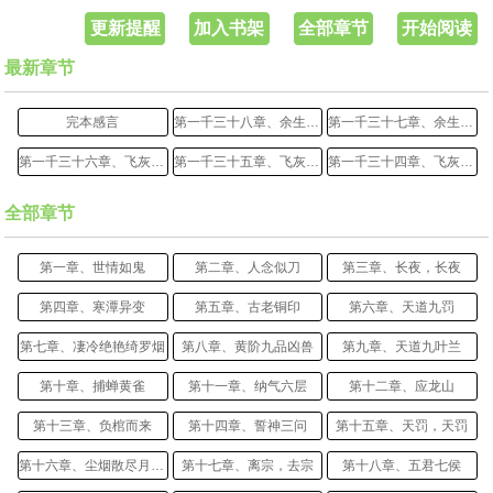
更新提醒
加入书架
全部章节
开始阅读
最新章节
完本感言
第一千三十八章、余生不悔，下（大结局）
第一千三十七章、余生不悔，上
第一千三十六章、飞灰烟灭，续
第一千三十五章、飞灰烟灭，下
第一千三十四章、飞灰烟灭，中
全部章节
第一章、世情如鬼
第二章、人念似刀
第三章、长夜，长夜
第四章、寒潭异变
第五章、古老铜印
第六章、天道九罚
第七章、凄冷绝艳绮罗烟
第八章、黄阶九品凶兽
第九章、天道九叶兰
第十章、捕蝉黄雀
第十一章、纳气六层
第十二章、应龙山
第十三章、负棺而来
第十四章、誓神三问
第十五章、天罚，天罚
第十六章、尘烟散尽月满身
第十七章、离宗，去宗
第十八章、五君七侯