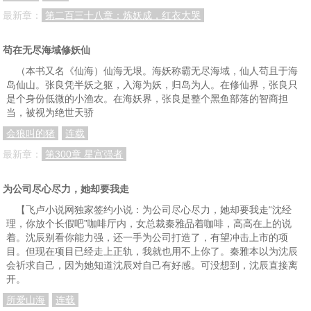
第九十四章、白纱少女
第九十五章、再见灰影
第九十六章、玄天雪莲
最新章：
第二百三十八章：炼妖成，红衣大哭
第九十七章、名花楼，风追寒，上
第九十八章、名花楼，风追寒，中
第九十九章、名花楼，风追寒，下
苟在无尽海域修妖仙
第一百章、半年之期
第一百零一章、真丹峰，圣药阁
第一百零二章、神药老人关不善
（本书又名《仙海）仙海无垠。海妖称霸无尽海域，仙人苟且于海
岛仙山。张良凭半妖之躯，入海为妖，归岛为人。在修仙界，张良只
第一百零三章、剑法
第一百零四章、任务狂魔
第一百零五章、挥手风云
是个身份低微的小渔农。在海妖界，张良是整个黑鱼部落的智商担
第一百零六章、修炼秘札
第一百零七章、心境剑谱
第一百零八章、纳气十层
当，被视为绝世天骄
会狼叫的猪
连载
第一百零九章、初入废墟
第一百一十章、烛阴果
第一百一十一章、阴鬼王
最新章：
第300章 星宫强者
第一百一十二章、太柩伏龙棺
第一百一十三章、神秘灵殿
第一百一十四章、汇合
第一百一十五章、冢圣传
第一百一十六章、神秘斗蓬人
第一百一十七章、清虚四重影
为公司尽心尽力，她却要我走
【飞卢小说网独家签约小说：为公司尽心尽力，她却要我走“沈经
第一百一十八章、剑法初展
第一百一十九章、伏杀，混元金花
第一百二十章、闭关，混元之秘
理，你放个长假吧”咖啡厅内，女总裁秦雅品着咖啡，高高在上的说
第一百二十一章、艰难突破
第一百二十二章、刑印异变
第一百二十三章、内宗大比开始
着。沈辰别看你能力强，还一手为公司打造了，有望冲击上市的项
目。但现在项目已经走上正轨，我就也用不上你了。秦雅本以为沈辰
第一百二十四章、最意外的一人
第一百二十五章、紫光剑诀，上
第一百二十六章、紫光剑诀，下
会祈求自己，因为她知道沈辰对自己有好感。可没想到，沈辰直接离
开。
第一百二十七章、六指公子
第一百二十八章、高手无数
第一百二十九章、百强
所爱山海
连载
第一百三十章、危悬一线，金鸾雾花
第一百三十一章、内宗积分榜
第一百三十二章、惨胜