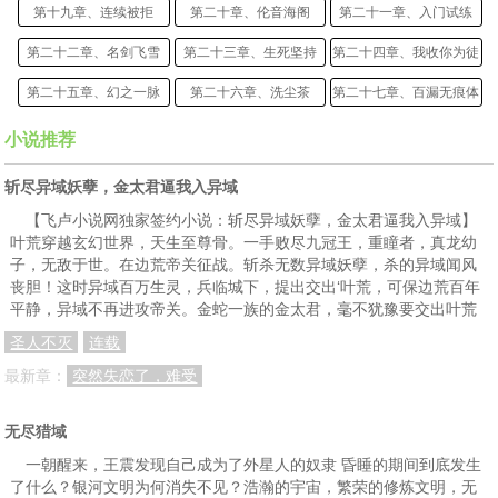
第十九章、连续被拒
第二十章、伦音海阁
第二十一章、入门试练
第二十二章、名剑飞雪
第二十三章、生死坚持
第二十四章、我收你为徒
第二十五章、幻之一脉
第二十六章、洗尘茶
第二十七章、百漏无痕体
第二十八章、寂静废墟
第二十九章、宗务殿
第三十章、炼霓阁，游可可
小说推荐
第三十一章、勤修不缀
第三十二章、名剑潭，排名石
第三十三章、外宗十大弟子
斩尽异域妖孽，金太君逼我入异域
第三十四章、一文钱难倒英雄汉
第三十五章、纳气七层，天地桥
第三十六章、任务壁更新
【飞卢小说网独家签约小说：斩尽异域妖孽，金太君逼我入异域】
叶荒穿越玄幻世界，天生至尊骨。一手败尽九冠王，重瞳者，真龙幼
第三十七章、天道山脉
第三十八章、青木参王
第三十九章、区黎山，绿云镇
子，无敌于世。在边荒帝关征战。斩杀无数异域妖孽，杀的异域闻风
丧胆！这时异域百万生灵，兵临城下，提出交出‘叶荒，可保边荒百年
第四十章、醉歌太平城
第四十一章、幻梦山，蜃兽
第四十二章、星辰梦草
平静，异域不再进攻帝关。金蛇一族的金太君，毫不犹豫要交出叶荒
第四十三章、龙鳞阴种花
第四十四章、先天紫皇竹
第四十五章、洗墨潭，灯下黑
圣人不灭
连载
第四十六章、秘闻，上
第四十七章、秘闻，下
第四十八章、寂静恶僧
最新章：
突然失恋了，难受
第四十九章、绝境
第五十章、强制开启
第五十一章、一本没有封皮的剑谱
无尽猎域
第五十二章、回宗
第五十三章、震动伦音海阁
第五十四章、大收获
一朝醒来，王震发现自己成为了外星人的奴隶 昏睡的期间到底发生
了什么？银河文明为何消失不见？浩瀚的宇宙，繁荣的修炼文明，无
第五十五章、首入宗武阁
第五十六章、身法道技，轻鸢剪掠
第五十七章、时光飞逝，冷幻归来