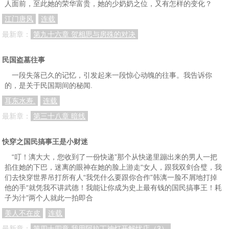
人面前，至此她的荣华富贵，她的少奶奶之位，又有怎样的变化？
江门唐风
连载
最新章：
第九十六章 贺相思与房殊的对决
民国盗墓往事
一段失落已久的记忆，引发起来一段惊心动魄的往事。我告诉你
的，是关于民国期间的秘闻.
耳东水寿.
连载
最新章：
第三十八章 暗线
快穿之国民搞事王是小财迷
“叮！漓大大，您收到了一份快递”那个从快递里蹦出来的男人一把
掐住她的下巴，迷离的眼神在她的脸上游走“女人，跟我双剑合璧，我
们去快穿世界吊打所有人“我凭什么要跟你合作”韩漓一脸不屑地打掉
他的手“就凭我不讲武德！我能让你成为史上最有钱的国民搞事王！耗
子为汁”两个人就此一拍即合
美人不在皮
连载
最新章：
第四十四章 我用阿拉丁神灯开解忧店（3）