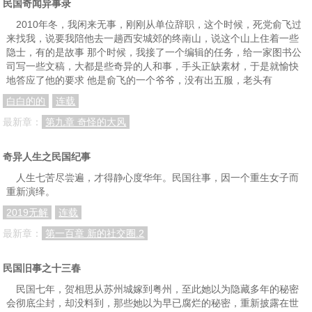
民国奇闻异事录
2010年冬，我闲来无事，刚刚从单位辞职，这个时候，死党俞飞过
来找我，说要我陪他去一趟西安城郊的终南山，说这个山上住着一些
隐士，有的是故事 那个时候，我接了一个编辑的任务，给一家图书公
司写一些文稿，大都是些奇异的人和事，手头正缺素材，于是就愉快
地答应了他的要求 他是俞飞的一个爷爷，没有出五服，老头有
白白的的
连载
最新章：
第九章 奇怪的大风
奇异人生之民国纪事
人生七苦尽尝遍，才得静心度华年。民国往事，因一个重生女子而
重新演绎。
2019无解
连载
最新章：
第一百章 新的社交圈.2
民国旧事之十三春
民国七年，贺相思从苏州城嫁到粤州，至此她以为隐藏多年的秘密
会彻底尘封，却没料到，那些她以为早已腐烂的秘密，重新披露在世