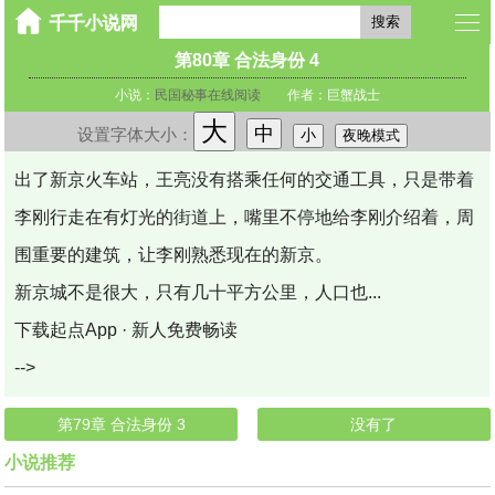
搜索
第80章 合法身份 4
小说：
民国秘事在线阅读
作者：巨蟹战士
大
中
设置字体大小：
小
夜晚模式
出了新京火车站，王亮没有搭乘任何的交通工具，只是带着
李刚行走在有灯光的街道上，嘴里不停地给李刚介绍着，周
围重要的建筑，让李刚熟悉现在的新京。
新京城不是很大，只有几十平方公里，人口也...
下载起点App · 新人免费畅读
-->
第79章 合法身份 3
没有了
小说推荐