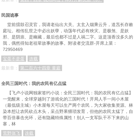
民国诡事
堂前擂鼓召灵官，我请老仙出大关。太玄入烟乘云升，道炁长存敕
庭坛。相传乱世之中必出妖孽，动荡年代必有殃灾。是极煞、是妖
邪、是阴祟、是幽藏，最后也都不过是人祸二字。这是顶香没多久的
我，偶然得知老祖辈故事的故事。附读者交流群-开席上菜：
72950469
宝蛋不是蛋
连载
最新章：
第二百六十四章 黄庭
全民三国时代：我的农民有亿点猛
【飞卢小说网独家签约小说：全民三国时代：我的农民有亿点猛】
一觉醒来，全球穿越到了游戏化的三国时代！开局人手一间小木屋
（最低级主城）小木屋每天可以生产两个农民，为大家收集资源。林
染本想让农民砍点木头，采点野果猥琐发育，但他的农民太猛了，自
带百倍暴击光环，还有隐藏特殊属性！别人一支军队干不下来的山
寨，林
荒野张飞
连载