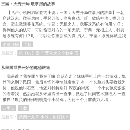
三国：天秀开局 敬事房的故事
【飞卢小说网独家签约小说：三国：天秀开局敬事房的故事】一朝
穿越汉末。敬事房内，手起刀落，痛失良鸡。叮：欲练神功，挥刀自
宫。宿主激活葵花系统。宁粟：无根之人，我要这系统有何用？叮：
得到他人的认可，可以偷取对方的一项天赋。宁粟：无根之人，我要
这系统有何用？叮：可以让你重新成为真·男人。宁粟：系统你就是我
老骥卧槽
连载
最新章：
第【69】章 宁粟喜欢这个数字 五
从民国世界开始的诡秘旅途
我是谁？我在哪？我在干嘛 自从点击了妹妹手机上的一款游戏，恍
然间来到了民国，然后奇怪的事情就发生了 有一个长脸老头要收我为
徒，他说他叫石坚，他还对我特别好 深夜的街尾，一个小女孩恶狠狠
的看着我，然后她就从怀里掏出一叠纸，做起了民间艺术剪纸人 一直
被自己欺负的妹妹明明是个小弱鸡，为何三个月前战力大增，
八里云
连载
最新章：
第四十九章 少爷，你打我？