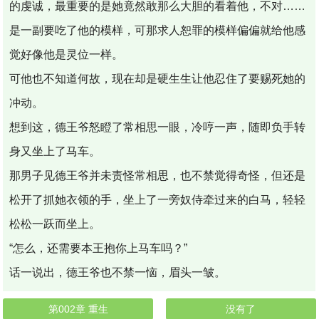
的虔诚，最重要的是她竟然敢那么大胆的看着他，不对……
是一副要吃了他的模样，可那求人恕罪的模样偏偏就给他感
觉好像他是灵位一样。
可他也不知道何故，现在却是硬生生让他忍住了要赐死她的
冲动。
想到这，德王爷怒瞪了常相思一眼，冷哼一声，随即负手转
身又坐上了马车。
那男子见德王爷并未责怪常相思，也不禁觉得奇怪，但还是
松开了抓她衣领的手，坐上了一旁奴侍牵过来的白马，轻轻
松松一跃而坐上。
“怎么，还需要本王抱你上马车吗？”
话一说出，德王爷也不禁一恼，眉头一皱。
第002章 重生
没有了