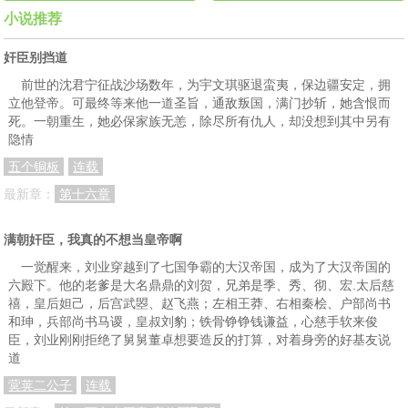
小说推荐
奸臣别挡道
前世的沈君宁征战沙场数年，为宇文琪驱退蛮夷，保边疆安定，拥
立他登帝。可最终等来他一道圣旨，通敌叛国，满门抄斩，她含恨而
死。一朝重生，她必保家族无恙，除尽所有仇人，却没想到其中另有
隐情
五个铜板
连载
最新章：
第十六章
满朝奸臣，我真的不想当皇帝啊
一觉醒来，刘业穿越到了七国争霸的大汉帝国，成为了大汉帝国的
六殿下。他的老爹是大名鼎鼎的刘贺，兄弟是季、秀、彻、宏.太后慈
禧，皇后妲己，后宫武曌、赵飞燕；左相王莽、右相秦桧、户部尚书
和珅，兵部尚书马谡，皇叔刘豹；铁骨铮铮钱谦益，心慈手软来俊
臣，刘业刚刚拒绝了舅舅董卓想要造反的打算，对着身旁的好基友说
道
蓂荚二公子
连载