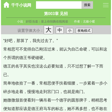
搜索
第003章 见招
小说：
奸臣当道：皇上你别跑在线阅读
作者：北极小暖
大
中
设置字体大小：
小
夜晚模式
“好吧，那算了，我先过去了。”
常相思可不觉得自己刚活过来，就认为自己命硬，可以和这
个所谓的德王爷硬碰硬。
德王的名字其实也没这么必要知道，只不过想了解一下而
已。
简单地收拾了一番，常相思便手扶着细腰，一步紧着一步小
碎步地走着，慢慢地走到宫门口，也就是南门。
她微微颔首便看到一辆吊着一个德字的圆形牌子，稍稍思考
便知道那应该是德王府马车的标志，她不再多想，也不敢在