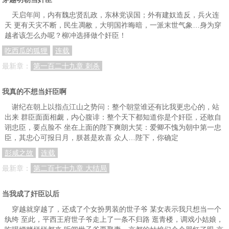
天启年间，内有魏忠贤乱政，东林党误国；外有建奴造反，兵火连
天 更有天灾不断，民生凋敝，大明国祚晦暗，一派末世气象…身为穿
越者该怎么办呢？柳冲选择做个奸臣！
吃西瓜的狐狸
连载
最新章：
第一百二十九章 刺杀
我真的不想当奸臣啊
谢纪在朝上以指点江山之势问：整个朝堂谁还有比我更忠心的，站
出来 群臣面面相觑，内心腹诽：整个天下都知道你是个奸臣，还敢自
诩忠臣，要点脸不 坐在上面的陛下爽朗大笑：爱卿不愧为朝中第一忠
臣，其忠心可报日月，朕甚是欢喜 众人…陛下，你确定
彭咸之故
连载
最新章：
第二百七十九章 大结局
当我成了奸臣以后
穿越就穿越了，还成了个女扮男装的世子爷 某女表示我只想当一个
纨绔 至此，平西王府世子爷走上了一条不归路 逛青楼，调戏小姑娘，