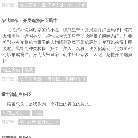
最新章：
第三百零八章 千难万难、伏击金虏
综武皇帝：开局选择奸臣羁绊
【飞卢小说网独家签约小说：综武皇帝：开局选择奸臣羁绊】综武
九州世界，诸国林立。赵恺成为大宋皇帝，觉醒棋子羁绊系统。只要
将那些有资格成为棋子的人物招募到麾下组成羁绊，便可以获得丰厚
奖励。羁绊的种类极多，奸臣、美人、名将、侠客招募到一定数量都
可以形成羁绊。身为大宋皇帝，朝中奸臣众多。因此，赵恺开局选择
奸
领主养成
连载
最新章：
第五十九章 全员震惊，卫渊秒杀叶
重生清朝当奸臣
陷害忠良，是我作为一个奸臣的存在的意义。
鬼羽二分之一
连载
最新章：
第332章 鳌拜献计？
穿越明朝当奸臣