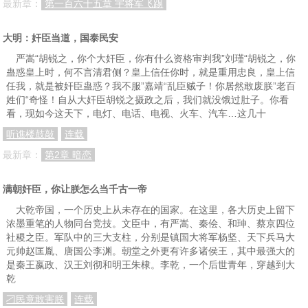
最新章：
第一百六十五章 宇将军飞踢
大明：奸臣当道，国泰民安
严嵩“胡锐之，你个大奸臣，你有什么资格审判我”刘瑾“胡锐之，你
蛊惑皇上时，何不言清君侧？皇上信任你时，就是重用忠良，皇上信
任我，就是被奸臣蛊惑？我不服”嘉靖“乱臣贼子！你居然敢废朕”老百
姓们“奇怪！自从大奸臣胡锐之摄政之后，我们就没饿过肚子。你看
看，现如今这天下，电灯、电话、电视、火车、汽车…这几十
听谯楼鼓敲
连载
最新章：
第2章 暗恋
满朝奸臣，你让朕怎么当千古一帝
大乾帝国，一个历史上从未存在的国家。在这里，各大历史上留下
浓墨重笔的人物同台竞技。文臣中，有严嵩、秦侩、和珅、蔡京四位
社稷之臣。军队中的三大支柱，分别是镇国大将军杨坚、天下兵马大
元帅赵匡胤、唐国公李渊。朝堂之外更有许多诸侯王，其中最强大的
是秦王嬴政、汉王刘彻和明王朱棣。李乾，一个后世青年，穿越到大
乾
刁民竟敢害朕
连载