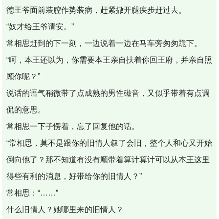
德王爷面前装腔作势装病，赶紧撒开腿疾步赶过去。
“奴才给王爷请安。”
常相思赶到的下一刻，一边说着一边在马车旁匆匆跪下。
“呵，本王还以为，你需要本王亲自扶着你回王府，并亲自照
顾你呢？”
说话的语气稍微带了点成熟的男性磁音，又似乎带着有点调
侃的意思。
常相思一下子愣着，忘了回复他的话。
“常相思，莫不是跟你的旧情人叙了会旧，整个人和心又开始
倒向他了？那不知道有没有顺带着算计算计可以从本王这里
得些有利的消息，好带给你的旧情人？”
常相思：“……”
什么旧情人？她哪里来的旧情人？