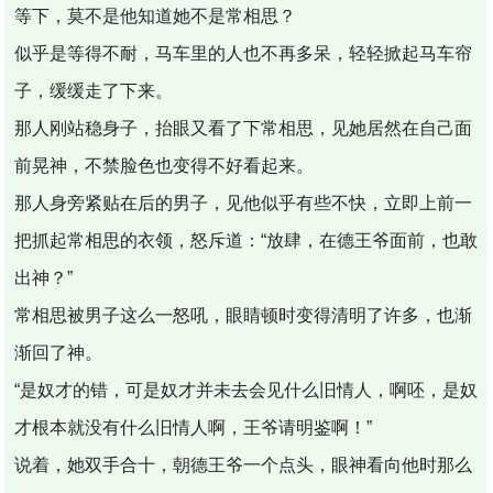
等下，莫不是他知道她不是常相思？
似乎是等得不耐，马车里的人也不再多呆，轻轻掀起马车帘
子，缓缓走了下来。
那人刚站稳身子，抬眼又看了下常相思，见她居然在自己面
前晃神，不禁脸色也变得不好看起来。
那人身旁紧贴在后的男子，见他似乎有些不快，立即上前一
把抓起常相思的衣领，怒斥道：“放肆，在德王爷面前，也敢
出神？”
常相思被男子这么一怒吼，眼睛顿时变得清明了许多，也渐
渐回了神。
“是奴才的错，可是奴才并未去会见什么旧情人，啊呸，是奴
才根本就没有什么旧情人啊，王爷请明鉴啊！”
说着，她双手合十，朝德王爷一个点头，眼神看向他时那么