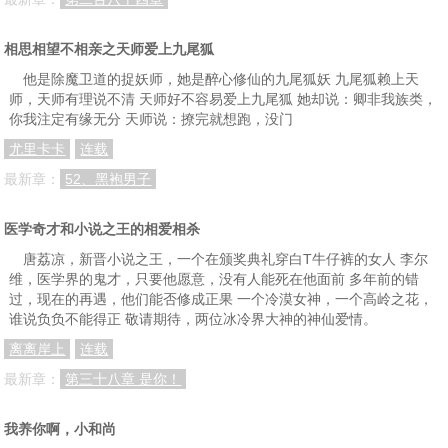
相思相望不相亲之天师爱上九尾狐
他是除魔卫道的捉妖师，她是醉心修仙的九尾狐妖 九尾狐赖上天
师，天师有理说不清 天师好不容易爱上九尾狐 她却说：卿非我族类，
你我注定有缘无分 天师说：撩完就想跑，没门
尤里卡卡
连载
最新章：
52、黑袍男子
医学奇才和小说之王的相爱相杀
唐荔凉，新晋小说之王，一个在颁奖典礼穿白T牛仔裤的女人 李尔
维，医学界的鬼才，只要他愿意，没有人能死在他面前 多年前的错
过，现在的再遇，他们能否修成正果 一个冷漠女神，一个高岭之花，
谁说负负不能得正 敬请期待，两位冰冷界大神的神仙爱情。
离离岸上
连载
最新章：
第三十八章 是你！
我养你啊，小和尚