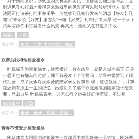
对于池雨来说，游戏里的景色美则美已，但皆如云烟过眼即忘，直
到遇见孔知行后才发现原来游戏里的风景还可以那般鲜活动人 某天，
池雨正打追杀打的不亦乐乎，突然收到孔知行发来的消息【好友】孔
知行“来金陵【好友】萧雪芜“干嘛【好友】孔知行“看风景 你一个天下
武学宗师你不打架看什么风景 再某天，池雨又在打追杀中收
森淼c
连载
最新章：
第七十四章 小仙女跟小和尚
双穿后我和他相爱相杀
叶飘摇作为宰相嫡女，肆意横行，鲜衣怒马，就是京城小霸王 只是
小霸王也有翻车的时候，她不就是发了个毒誓吗，结果被雷劈到了现
代社会，成了没爹疼没娘爱的陆家养女何飘摇 唉，这也就算了，叶飘
摇还拥有原主一生的记忆，她最后杀了那个双腿瘫痪的陆家独子陆景
渊，然后自尽 叶飘摇表示，这怎么行？她要好好活着呢。不过那
短墙银杏
连载
最新章：
珊珊！珊珊！爱你！爱你！
青春不懂爱之相爱相杀
刚从加拿大回国的许筠豪在一次偶遇中对邵舒妍一见钟情，刚好两