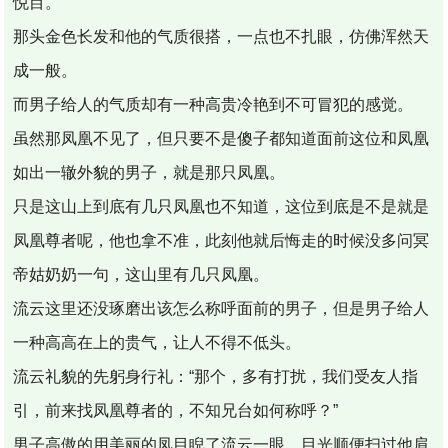
悦目。
那头金色长发和他的气质很搭，一点也不扎眼，仿佛浑然天
成一般。
而男子给人的气质却有一种高贵冷艳到不可冒犯的感觉。
虽然那凤凰不见了，但只要不是傻子都知道面前这位和凤凰
如出一辙外貌的男子，就是那只凤凰。
只是这山上到底有几只凤凰也不知道，这位到底是不是就是
凤凰尊者呢，他也拿不准，此刻他就后悔走的时候没多问冥
帝姑奶奶一句，这山里有几只凤凰。
流云这里还没琢磨出该怎么称呼面前的男子，但是男子给人
一种高高在上的贵气，让人不得不低头。
流云礼貌的先躬身行礼：“那个，多有打扰，我们受友人指
引，前来找凤凰尊者的，不知兄台如何称呼？”
男子高傲的用美丽的凤目睨了流云一眼，目光顺便扫过他肩