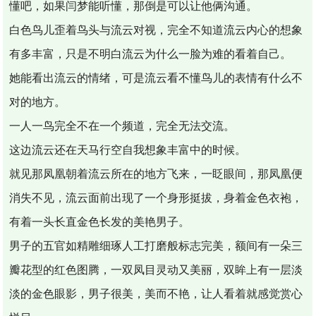
懂吧，如果闫梦能听懂，那倒是可以让他俩沟通。
白色鸟儿歪着鸟头与流云对视，完全不知道流云内心的想象
有多丰富，只是不明白流云为什么一脸为难的看着自己。
她能看出流云的情绪，可是流云看不懂鸟儿的表情有什么不
对的地方。
一人一鸟完全不在一个频道，完全无法交流。
这边流云还在天马行空自我想象丰富中的时候。
就见那凤凰朝着流云所在的地方飞来，一眨眼间，那凤凰便
消失不见，流云面前出现了一个身形挺拔，身着金色衣袍，
有着一头长直金色长发的美艳男子。
男子的五官如精雕细琢人工打磨般标志完美，额间有一朵三
瓣花型的红色图腾，一双凤目灵动又美丽，双眸上有一层淡
淡的金色眼影，男子很美，美而不艳，让人看着就感觉赏心