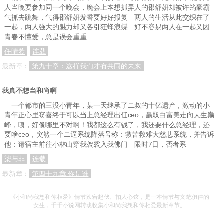
人当晚要参加同一个晚会，晚会上本想抓弄人的邵舒妍却被许筠豪霸
气抓去跳舞，气得邵舒妍发誓要好好报复，两人的生活从此交织在了
一起，两人强大的魅力却又各引狂蜂浪蝶…好不容易两人在一起又因
青春不懂爱，总是误会重重…
任晴希
连载
最新章：
第九十章：这样我们才有共同的未来
我真不想当和尚啊
一个都市的三没小青年，某一天继承了二叔的十亿遗产，激动的小
青年正心里窃喜终于可以当上总经理出任ceo，赢取白富美走向人生巅
峰，咦，好像哪里不对啊！我都这么有钱了，我还要什么总经理，还
要啥ceo，突然一个二逼系统降落号称：救苦救难大慈悲系统，并告诉
他：请宿主前往小林山穿我袈裟入我佛门；限时7日，否者系
柒与非
连载
最新章：
第四十九章 你是谁
《小和尚我想和你相爱》情节跌宕起伏、扣人心弦，是一本情节与文笔俱佳的
女生，千千小说网转载收集小和尚我想和你相爱最新章节。