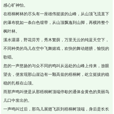
感心旷神怡。
在梧桐树林的尽头有一座雄伟挺拔的山峰，从山顶飞流直下
的瀑布犹如一条白色缎带，从山顶飘逸到山脚，再横跨整个
枫叶林。
溪水潺潺，野花芬芳，秀木繁荫，万里无云的纯蓝天空下，
不同种类的鸟儿在空中飞舞嬉戏，欢快的舞动翅膀，愉悦的
歌唱。
忽的一声悠扬的与众不同的鸣叫从远处的山峰上传来，放眼
望去，便发现那山崖边有一颗高耸的梧桐树，屹立挺拔的稳
稳的扎根在山顶。
而那声鸣叫便是从那梧桐树顶端停歇的通体金黄色的美丽鸟
儿口中发出的。
一声鸣叫过后，那鸟儿展翅飞跃到梧桐树顶端，身后是长长