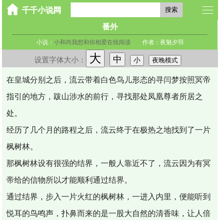
搜索
番外
小说：
小和尚我想和你相爱在线阅读
作者：夜魅夕羽
大
中
设置字体大小：
小
夜晚模式
在皇城分别之后，流云带着白色鸟儿形态的寻闫梦按照冥帝
指引的地方，跋山涉水的前行，寻找那处凤凰尊者所居之
处。
经历了几个月的路程之后，流云终于在极热之地找到了一片
枫树林。
那枫树林设有很强的结界，一般人靠近不了，流云因为有冥
帝给的信物所以才能顺利通过结界。
通过结界，步入一片火红的枫树林，一进入内里，便能听到
悦耳的鸟鸣声，扑鼻而来的是一股大自然的清香味，让人倍