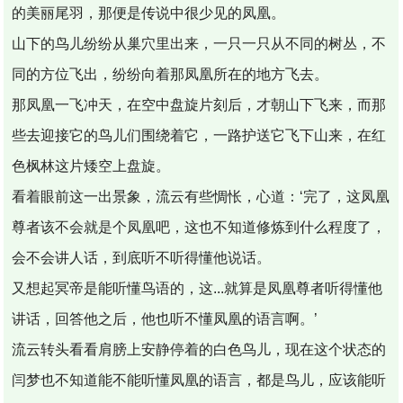
的美丽尾羽，那便是传说中很少见的凤凰。
山下的鸟儿纷纷从巢穴里出来，一只一只从不同的树丛，不
同的方位飞出，纷纷向着那凤凰所在的地方飞去。
那凤凰一飞冲天，在空中盘旋片刻后，才朝山下飞来，而那
些去迎接它的鸟儿们围绕着它，一路护送它飞下山来，在红
色枫林这片矮空上盘旋。
看着眼前这一出景象，流云有些惆怅，心道：‘完了，这凤凰
尊者该不会就是个凤凰吧，这也不知道修炼到什么程度了，
会不会讲人话，到底听不听得懂他说话。
又想起冥帝是能听懂鸟语的，这...就算是凤凰尊者听得懂他
讲话，回答他之后，他也听不懂凤凰的语言啊。’
流云转头看看肩膀上安静停着的白色鸟儿，现在这个状态的
闫梦也不知道能不能听懂凤凰的语言，都是鸟儿，应该能听