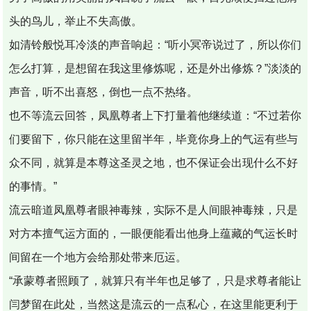
头的鸟儿，举止不失高傲。
如清铃般悦耳冷淡的声音响起：“听小冥帝说过了，所以你们
怎么打算，是想留在我这里修炼呢，还是外出修炼？”淡淡的
声音，听不出喜怒，倒也一点不热络。
也不等流云回答，凤凰尊者上下打量着他继续道：“不过若你
们要留下，你只能在这里留半年，毕竟你身上的气运有些与
众不同，就算是本尊这圣灵之地，也不保证会出现什么不好
的事情。”
流云暗道凤凰尊者眼神毒辣，实际不是人间眼神毒辣，只是
对方本擅气运方面的，一眼便能看出他身上蕴藏的气运长时
间留在一个地方会给那处带来厄运。
“承蒙尊者照顾了，就算只有半年也足够了，只是求尊者能让
闫梦留在此处，当然这是流云的一点私心，在这里能更利于