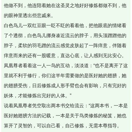
他做不到，他连陪着她在这圣灵之地好好修炼都做不到，他
的眼神里透出些悲戚来。
白色鸟儿一双红豆眼一眨不眨的看着他，把他眼底的情绪看
了个透彻，白色鸟儿挪身凑近流云的脖子，用头顶蹭蹭他的
脖子，柔软的羽毛蹭的流云感觉皮肤起了一阵痒意，伴随着
痒意而来的还有一股暖意，直达心底，让人感到无比安心。
凤凰尊者看着这一人一鸟的互动，淡淡道：“也不是离开了这
里就不利于修行，你们这半年需要做的是医好她的翅膀，她
的翅膀受伤，日后修炼成人形手臂也会有影响，只有完好的
妖体，才能修炼出完好的人体。”
说着凤凰尊者凭空取出两本书交给流云：“这两本书，一本是
医好她翅膀方法的记载，一本是关于鸟类修炼的秘笈，她也
算开了灵智的，可以自己看，自己修炼，无需本尊指导。