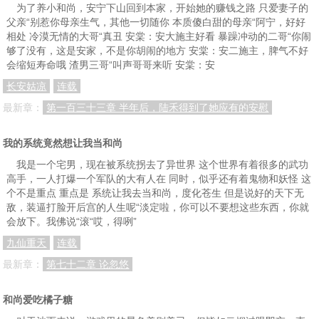
为了养小和尚，安宁下山回到本家，开始她的赚钱之路 只爱妻子的
父亲“别惹你母亲生气，其他一切随你 本质傻白甜的母亲“阿宁，好好
相处 冷漠无情的大哥“真丑 安棠：安大施主好看 暴躁冲动的二哥“你闹
够了没有，这是安家，不是你胡闹的地方 安棠：安二施主，脾气不好
会缩短寿命哦 渣男三哥“叫声哥哥来听 安棠：安
长安姑凉
连载
最新章：
第一百三十三章 半年后，陆禾得到了她应有的安慰
我的系统竟然想让我当和尚
我是一个宅男，现在被系统拐去了异世界 这个世界有着很多的武功
高手，一人打爆一个军队的大有人在 同时，似乎还有着鬼物和妖怪 这
个不是重点 重点是 系统让我去当和尚，度化苍生 但是说好的天下无
敌，装逼打脸开后宫的人生呢“淡定啦，你可以不要想这些东西，你就
会放下。我佛说“滚“哎，得咧”
九仙重天
连载
最新章：
第七十二章 论忽悠
和尚爱吃橘子糖