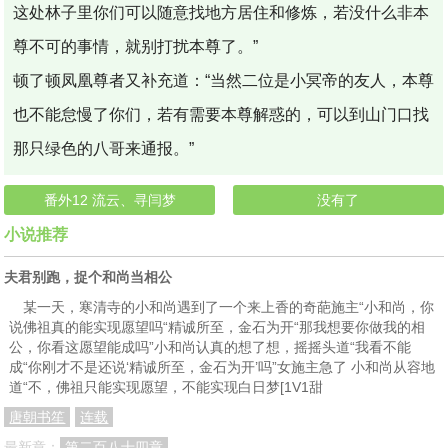
这处林子里你们可以随意找地方居住和修炼，若没什么非本
尊不可的事情，就别打扰本尊了。”
顿了顿凤凰尊者又补充道：“当然二位是小冥帝的友人，本尊
也不能怠慢了你们，若有需要本尊解惑的，可以到山门口找
那只绿色的八哥来通报。”
番外12 流云、寻闫梦
没有了
小说推荐
夫君别跑，捉个和尚当相公
某一天，寒清寺的小和尚遇到了一个来上香的奇葩施主“小和尚，你
说佛祖真的能实现愿望吗“精诚所至，金石为开“那我想要你做我的相
公，你看这愿望能成吗”小和尚认真的想了想，摇摇头道“我看不能
成“你刚才不是还说‘精诚所至，金石为开’吗”女施主急了 小和尚从容地
道“不，佛祖只能实现愿望，不能实现白日梦[1V1甜
唐朝书笙
连载
最新章：
第二百八十四章