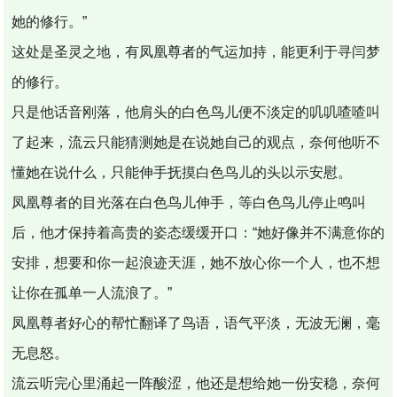
她的修行。”
这处是圣灵之地，有凤凰尊者的气运加持，能更利于寻闫梦
的修行。
只是他话音刚落，他肩头的白色鸟儿便不淡定的叽叽喳喳叫
了起来，流云只能猜测她是在说她自己的观点，奈何他听不
懂她在说什么，只能伸手抚摸白色鸟儿的头以示安慰。
凤凰尊者的目光落在白色鸟儿伸手，等白色鸟儿停止鸣叫
后，他才保持着高贵的姿态缓缓开口：“她好像并不满意你的
安排，想要和你一起浪迹天涯，她不放心你一个人，也不想
让你在孤单一人流浪了。”
凤凰尊者好心的帮忙翻译了鸟语，语气平淡，无波无澜，毫
无息怒。
流云听完心里涌起一阵酸涩，他还是想给她一份安稳，奈何