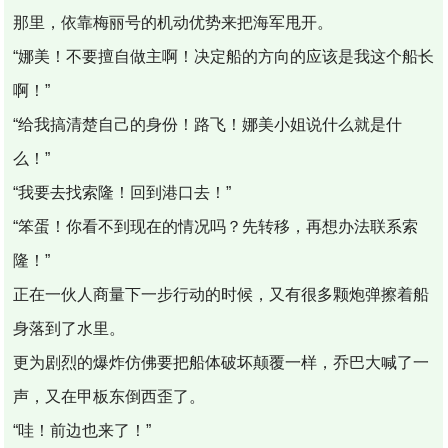
那里，依靠梅丽号的机动优势来把海军甩开。
“娜美！不要擅自做主啊！决定船的方向的应该是我这个船长
啊！”
“给我搞清楚自己的身份！路飞！娜美小姐说什么就是什
么！”
“我要去找索隆！回到港口去！”
“笨蛋！你看不到现在的情况吗？先转移，再想办法联系索
隆！”
正在一伙人商量下一步行动的时候，又有很多颗炮弹擦着船
身落到了水里。
更为剧烈的爆炸仿佛要把船体破坏颠覆一样，乔巴大喊了一
声，又在甲板东倒西歪了。
“哇！前边也来了！”