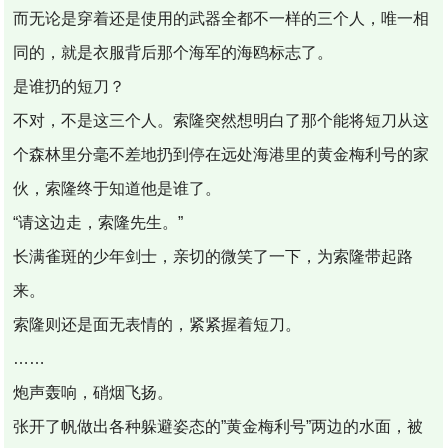
而无论是穿着还是使用的武器全都不一样的三个人，唯一相
同的，就是衣服背后那个海军的海鸥标志了。
是谁扔的短刀？
不对，不是这三个人。索隆突然想明白了那个能将短刀从这
个森林里分毫不差地扔到停在远处海港里的黄金梅利号的家
伙，索隆终于知道他是谁了。
“请这边走，索隆先生。”
长满雀斑的少年剑士，亲切的微笑了一下，为索隆带起路
来。
索隆则还是面无表情的，紧紧握着短刀。
……
炮声轰响，硝烟飞扬。
张开了帆做出各种躲避姿态的”黄金梅利号”两边的水面，被