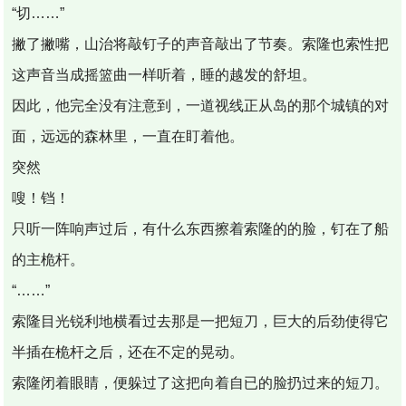
“切……”
撇了撇嘴，山治将敲钉子的声音敲出了节奏。索隆也索性把
这声音当成摇篮曲一样听着，睡的越发的舒坦。
因此，他完全没有注意到，一道视线正从岛的那个城镇的对
面，远远的森林里，一直在盯着他。
突然
嗖！铛！
只听一阵响声过后，有什么东西擦着索隆的的脸，钉在了船
的主桅杆。
“……”
索隆目光锐利地横看过去那是一把短刀，巨大的后劲使得它
半插在桅杆之后，还在不定的晃动。
索隆闭着眼睛，便躲过了这把向着自已的脸扔过来的短刀。