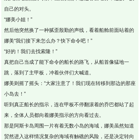
自己的对头。
“娜美小姐！”
然后他突然换了一种腻歪殷勤的声线，看着船舱前面站着的
娜美“我们接下来怎么办？快下命令吧！”
“好的！我们去找索隆！”
真把自己当成了能下命令的船长的路飞，从船首像猛地一
跳，落到了主甲板，冲着伙伴们大喊道。
娜美则摇了摇头：“大家注意了！我们现在转移到那边的那座
小岛去！”
听到真正船长的指示，连在甲板不停翻滚着的乔巴都站了起
来，全体人员都向着娜美指示的方向看过去。
那是阿斯卡岛周围一片有着无数小岛的海域，娜美虽然知道
贸然进入这样情况复杂的海域有触礁的风险，还是决定转向