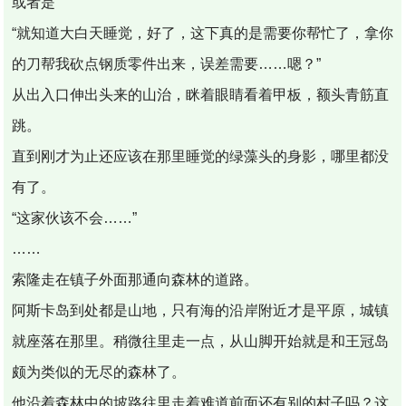
或者是
“就知道大白天睡觉，好了，这下真的是需要你帮忙了，拿你
的刀帮我砍点钢质零件出来，误差需要……嗯？”
从出入口伸出头来的山治，眯着眼睛看着甲板，额头青筋直
跳。
直到刚才为止还应该在那里睡觉的绿藻头的身影，哪里都没
有了。
“这家伙该不会……”
……
索隆走在镇子外面那通向森林的道路。
阿斯卡岛到处都是山地，只有海的沿岸附近才是平原，城镇
就座落在那里。稍微往里走一点，从山脚开始就是和王冠岛
颇为类似的无尽的森林了。
他沿着森林中的坡路往里走着难道前面还有别的村子吗？这