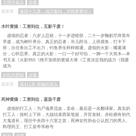
大明中娱乐
连载
最新章：
第四十九章：战力集结，对阵奥赛尔！
木叶黄猿：工资到位，五影干废！
虚假的忍者：六岁上忍校，十一岁进暗部，二十一岁鞠躬尽瘁英年
早逝，成为树叶养分。真正的忍者：吊儿郎当，上班摸鱼，打卡下
班，出任务出工不出力，钓鱼养生样样精通。虚假的火影：嘴遁满
分，心怀忍界。真正的火影：一口一个好可怕，一脚一个大筒木—本
书又名《火影955《绝不加班的黄猿大将《工资决定我的战力《我要
成为
好吃的肥猫
连载
最新章：
第411章 海贼的源头
死神黄猿：工资到位，蓝染干废
虚假的打工人：为尸魂界流血，卖命，最后是一名翻译家。真实的
打工人：按时上下班，大战结束西装笔挺，升官发财。赤松拥有初代
大鬼道长，现任中央四十六室之首，死神女性协会公认想刀的男人、
料理药王、打工皇帝等称号
枪柏
连载