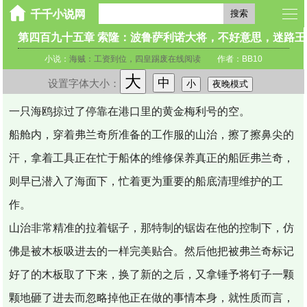
搜索
第四百九十五章 索隆：波鲁萨利诺大将，不好意思，迷路
小说：
海贼：工资到位，四皇踢废在线阅读
作者：BB10
大
中
设置字体大小：
小
夜晚模式
一只海鸥掠过了停靠在港口里的黄金梅利号的空。
船舱内，穿着弗兰奇所准备的工作服的山治，擦了擦鼻尖的
汗，拿着工具正在忙于船体的维修保养真正的船匠弗兰奇，
则早已潜入了海面下，忙着更为重要的船底清理维护的工
作。
山治非常精准的拉着锯子，那特制的锯齿在他的控制下，仿
佛是被木板吸进去的一样完美贴合。然后他把被弗兰奇标记
好了的木板取了下来，换了新的之后，又拿锤予将钉子一颗
颗地砸了进去而忽略掉他正在做的事情本身，就性质而言，