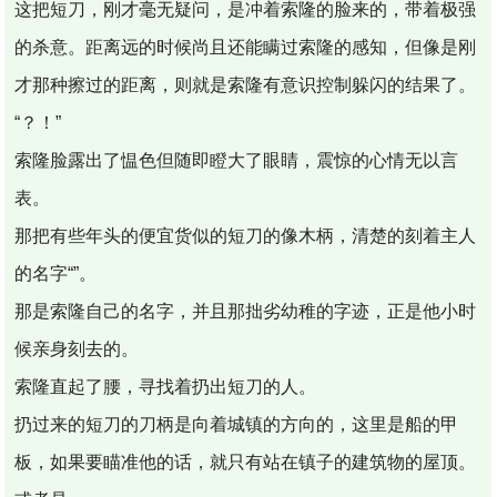
这把短刀，刚才毫无疑问，是冲着索隆的脸来的，带着极强
的杀意。距离远的时候尚且还能瞒过索隆的感知，但像是刚
才那种擦过的距离，则就是索隆有意识控制躲闪的结果了。
“？！”
索隆脸露出了愠色但随即瞪大了眼睛，震惊的心情无以言
表。
那把有些年头的便宜货似的短刀的像木柄，清楚的刻着主人
的名字“”。
那是索隆自己的名字，并且那拙劣幼稚的字迹，正是他小时
候亲身刻去的。
索隆直起了腰，寻找着扔出短刀的人。
扔过来的短刀的刀柄是向着城镇的方向的，这里是船的甲
板，如果要瞄准他的话，就只有站在镇子的建筑物的屋顶。