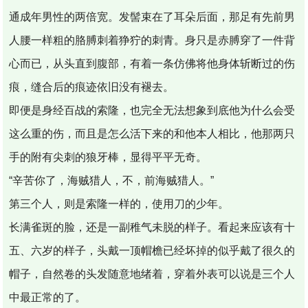
通成年男性的两倍宽。发髻束在了耳朵后面，那足有先前男
人腰一样粗的胳膊刺着狰狞的刺青。身只是赤膊穿了一件背
心而已，从头直到腹部，有着一条仿佛将他身体斩断过的伤
痕，缝合后的痕迹依旧没有褪去。
即便是身经百战的索隆，也完全无法想象到底他为什么会受
这么重的伤，而且是怎么活下来的和他本人相比，他那两只
手的附有尖刺的狼牙棒，显得平平无奇。
“辛苦你了，海贼猎人，不，前海贼猎人。”
第三个人，则是索隆一样的，使用刀的少年。
长满雀斑的脸，还是一副稚气未脱的样子。看起来应该有十
五、六岁的样子，头戴一顶帽檐已经坏掉的似乎戴了很久的
帽子，自然卷的头发随意地绪着，穿着外表可以说是三个人
中最正常的了。