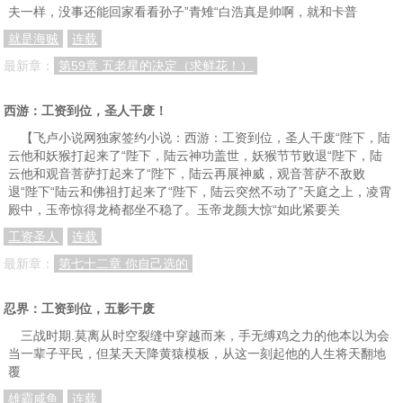
夫一样，没事还能回家看看孙子”青雉“白浩真是帅啊，就和卡普
就是海贼
连载
最新章：
第59章 五老星的决定（求鲜花！）
西游：工资到位，圣人干废！
【飞卢小说网独家签约小说：西游：工资到位，圣人干废“陛下，陆
云他和妖猴打起来了“陛下，陆云神功盖世，妖猴节节败退“陛下，陆
云他和观音菩萨打起来了“陛下，陆云再展神威，观音菩萨不敌败
退“陛下“陆云和佛祖打起来了“陛下，陆云突然不动了”天庭之上，凌霄
殿中，玉帝惊得龙椅都坐不稳了。玉帝龙颜大惊“如此紧要关
工资圣人
连载
最新章：
第七十二章 你自己选的
忍界：工资到位，五影干废
三战时期.莫离从时空裂缝中穿越而来，手无缚鸡之力的他本以为会
当一辈子平民，但某天天降黄猿模板，从这一刻起他的人生将天翻地
覆
雄霸咸鱼
连载