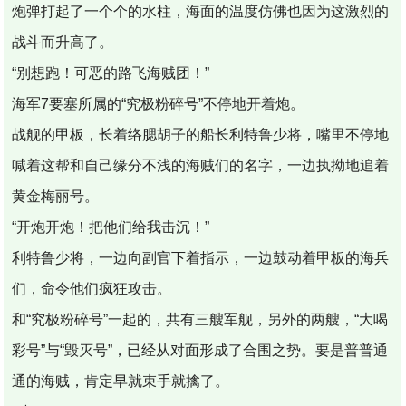
炮弹打起了一个个的水柱，海面的温度仿佛也因为这激烈的
战斗而升高了。
“别想跑！可恶的路飞海贼团！”
海军7要塞所属的“究极粉碎号”不停地开着炮。
战舰的甲板，长着络腮胡子的船长利特鲁少将，嘴里不停地
喊着这帮和自己缘分不浅的海贼们的名字，一边执拗地追着
黄金梅丽号。
“开炮开炮！把他们给我击沉！”
利特鲁少将，一边向副官下着指示，一边鼓动着甲板的海兵
们，命令他们疯狂攻击。
和“究极粉碎号”一起的，共有三艘军舰，另外的两艘，“大喝
彩号”与“毁灭号”，已经从对面形成了合围之势。要是普普通
通的海贼，肯定早就束手就擒了。