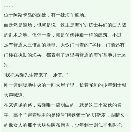
……
位于阿斯卡岛的深处，有一处海军道场。
而既然是道场，也就是说，这里是海军训练士兵们的白刃战
的剑术之地。但乍一看，却是仿佛神殿一样的建筑。不过，
足有普通人三倍高的墙壁、大铁门写着的“”字样、门前还有
门楼在执勤的海兵，都表明了这里与普通的海军基地并无区
别。
“我把索隆先生带来了，师傅。”
刚一进到场地中央的一间大屋子里，长着雀斑的少年剑士就
大声喊道。
在来道场的路，索隆唯一搞明白的，就是这三个家伙的名
字。高个子穿着铠甲的是绰号“钢铁骑士”的贝斯麦，眼睛长
的像女人的那个大块头叫布康吉，少年剑士则似乎名叫托