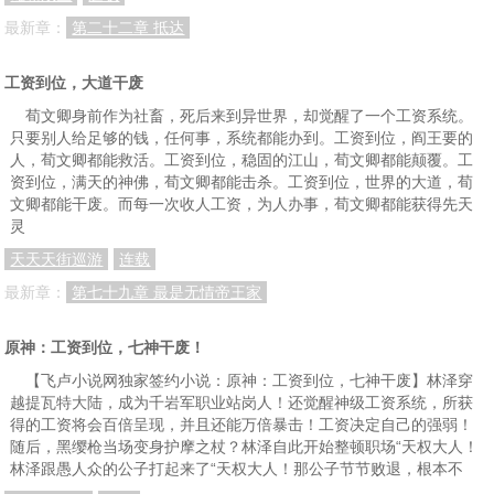
最新章：
第二十二章 抵达
工资到位，大道干废
荀文卿身前作为社畜，死后来到异世界，却觉醒了一个工资系统。
只要别人给足够的钱，任何事，系统都能办到。工资到位，阎王要的
人，荀文卿都能救活。工资到位，稳固的江山，荀文卿都能颠覆。工
资到位，满天的神佛，荀文卿都能击杀。工资到位，世界的大道，荀
文卿都能干废。而每一次收人工资，为人办事，荀文卿都能获得先天
灵
天天天街巡游
连载
最新章：
第七十九章 最是无情帝王家
原神：工资到位，七神干废！
【飞卢小说网独家签约小说：原神：工资到位，七神干废】林泽穿
越提瓦特大陆，成为千岩军职业站岗人！还觉醒神级工资系统，所获
得的工资将会百倍呈现，并且还能万倍暴击！工资决定自己的强弱！
随后，黑缨枪当场变身护摩之杖？林泽自此开始整顿职场“天权大人！
林泽跟愚人众的公子打起来了“天权大人！那公子节节败退，根本不