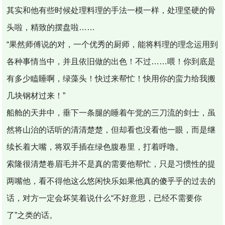
其实和他有些时候处理料理的手法一模一样，处理坚硬的骨
头啦，精致的摆盘啦……
“果然师傅说的对，一个优秀的厨师，能将料理的理念运用到
各种事情当中，并且依旧做的出色！不过……喂！你到底是
有多少瞌睡啊，绿藻头！快过来帮忙！快用你的蛮力给我搬
几块钢材过来！”
船舱的天井中，垂下一条腿的睡着午觉的三刀流的剑士，虽
然将山治的话听的清清楚楚，但却看也没看他一眼，而是继
续长着大嘴，将双手插在绿色腹卷里，打着呼噜。
索隆很清楚卷眉毛并不是真的需要他帮忙，只是习惯性的提
两嘴他，看不得他这么悠闲快乐如果他真的傻乎乎的过去的
话，对方一定会坏笑着说什么“不好意思，已经不需要你
了”之类的话。