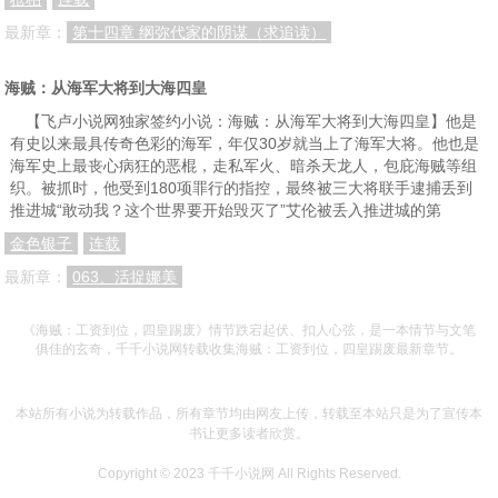
最新章：
第十四章 纲弥代家的阴谋（求追读）
海贼：从海军大将到大海四皇
【飞卢小说网独家签约小说：海贼：从海军大将到大海四皇】他是
有史以来最具传奇色彩的海军，年仅30岁就当上了海军大将。他也是
海军史上最丧心病狂的恶棍，走私军火、暗杀天龙人，包庇海贼等组
织。被抓时，他受到180项罪行的指控，最终被三大将联手逮捕丢到
推进城“敢动我？这个世界要开始毁灭了”艾伦被丢入推进城的第
金色银子
连载
最新章：
063、活捉娜美
《海贼：工资到位，四皇踢废》情节跌宕起伏、扣人心弦，是一本情节与文笔
俱佳的玄奇，千千小说网转载收集海贼：工资到位，四皇踢废最新章节。
本站所有小说为转载作品，所有章节均由网友上传，转载至本站只是为了宣传本
书让更多读者欣赏。
Copyright © 2023
千千小说网
All Rights Reserved.