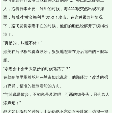
事情是这样的去港口城镇买东西的路飞、乔巴以及娜美三
人，抱着行李正要回到船的时候，海军军舰突然出现在海
面，然后对”黄金梅利号”发动了攻击。在这种紧急的情况
下，路飞发觉索隆不在的时候，他们的船已经解开了缆绳出
港了。
“真是的，纠缠不休！”
娜美在后甲板气得直咬牙，狠狠地瞪着在身后追击的三艘军
舰。
“索隆会不会出去散步的时候迷路了？”
在驾驶舱里掌着舵的弗兰奇如此说道，他那经过了改造的强
力双臂，精准的控制着船的方向。
“与其说是散步，不如说是梦游吧！可恶的绿藻头，只会给人
添麻烦！”
战火如此激烈的时候，山治仍然不忘边吞云吐雾，边损一损