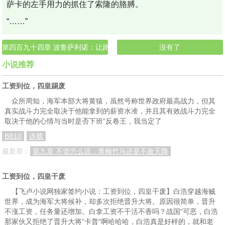
萨卡的左手用力的抓住了索隆的胳膊。
“……”
第四百九十四章 波鲁萨利诺：让路飞统治世界？没错，我的任务罢了！
没有了
小说推荐
工资到位，四皇踢废
众所周知，海军本部大将黄猿，虽然号称世界政府最高战力，但其
真实战斗力完全取决于他能拿到的薪资水准，并且其有效战斗力完全
取决于他的心情与当时是否下班“反卷王，我当定了
BB10
连载
最新章：
第九章 不管怎么说，青梅竹马还是不敌天降
工资到位，四皇干废
【飞卢小说网独家签约小说：工资到位，四皇干废】白浩穿越海贼
世界，成为海军大将候补，却多次拒绝晋升大将。原因很简单，晋升
不涨工资，任务量还增加。白拿工资不干活不香吗？战国“可恶，白浩
那家伙又拒绝了晋升大将”卡普“啊哈哈哈，白浩真是好样的，就和老