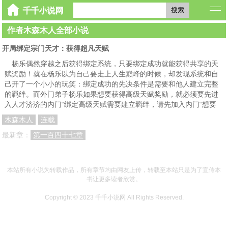
搜索
作者木森木人全部小说
开局绑定宗门天才：获得超凡天赋
杨乐偶然穿越之后获得绑定系统，只要绑定成功就能获得共享的天
赋奖励！就在杨乐以为自己要走上人生巅峰的时候，却发现系统和自
己开了一个小小的玩笑：绑定成功的先决条件是需要和他人建立完整
的羁绊。而外门弟子杨乐如果想要获得高级天赋奖励，就必须要先进
入人才济济的内门“绑定高级天赋需要建立羁绊，请先加入内门“想要
木森木人
连载
最新章：
第一百四十七章
本站所有小说为转载作品，所有章节均由网友上传，转载至本站只是为了宣传本
书让更多读者欣赏。
Copyright © 2023
千千小说网
All Rights Reserved.