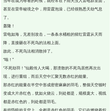
当年在成为尊者的时候，就经常在下雨天没入雷电群里面，
甚至在雷帝秘境之中，用雷霆泡澡，已经很熟悉天劫气息
了。
轰隆！
雷电如海，无差别攻击，一条条水桶粗的猩红雷霆从天而
降，直接砸在不死鸟的法相上面。
故此，不死鸟法相消散掉了。
“嗡！”
“不死劫羽！”仙殿传人大喝，那溃散的不死鸟居然再次出
现，进行重组，而后天空中汇聚无数赤红的能量。
那赤红的能量在半空中形成密密麻麻的羽毛，整個天空顿时
变成大片赤红色，犹如火烧云，到处都是，规模庞大，视线
都是赤红色的，到处都是羽毛。
有些昏暗的天空上，全都是赤红色的羽毛，它们在燃烧着炽