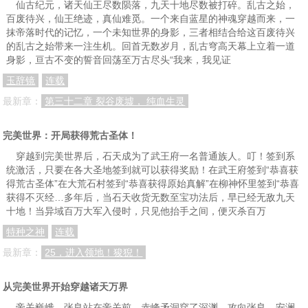
仙古纪元，诸天仙王尽数陨落，九天十地尽数被打碎。乱古之始，
百废待兴，仙王绝迹，真仙难觅。一个来自蓝星的神魂穿越而来，一
抹帝落时代的记忆，一个未知世界的身影，三者相结合给这百废待兴
的乱古之始带来一注生机。回首无数岁月，乱古穹高天幕上立着一道
身影，亘古不变的誓音回荡至万古尽头“我来，我见证
玉辞镜
连载
最新章：
第三十二章 裂谷废墟， 纯血生灵
完美世界：开局获得荒古圣体！
穿越到完美世界后，石天成为了武王府一名普通族人。叮！签到系
统激活，只要在各大圣地签到就可以获得奖励！在武王府签到“恭喜获
得荒古圣体”在大荒石村签到“恭喜获得原始真解”在柳神怀里签到“恭喜
获得不灭经…多年后，当石天收货无数至宝功法后，早已经无敌九天
十地！当异域百万大军入侵时，只见他抬手之间，便灭杀百万
特种之神
连载
最新章：
25，进入领地！狻猊！
从完美世界开始穿越诸天万界
帝关巍峨，张良站在帝关前，赤峰矛洞穿了深渊，攻向张良。安澜