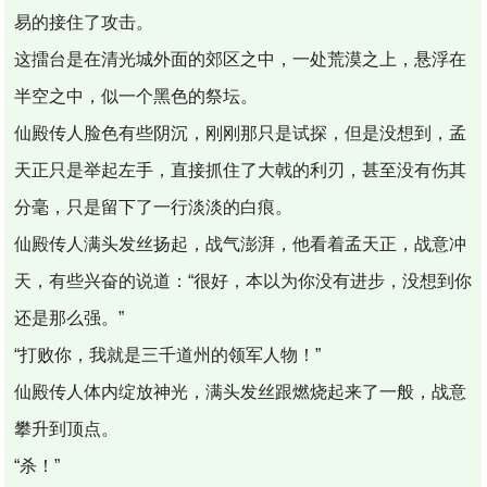
易的接住了攻击。
这擂台是在清光城外面的郊区之中，一处荒漠之上，悬浮在
半空之中，似一个黑色的祭坛。
仙殿传人脸色有些阴沉，刚刚那只是试探，但是没想到，孟
天正只是举起左手，直接抓住了大戟的利刃，甚至没有伤其
分毫，只是留下了一行淡淡的白痕。
仙殿传人满头发丝扬起，战气澎湃，他看着孟天正，战意冲
天，有些兴奋的说道：“很好，本以为你没有进步，没想到你
还是那么强。”
“打败你，我就是三千道州的领军人物！”
仙殿传人体内绽放神光，满头发丝跟燃烧起来了一般，战意
攀升到顶点。
“杀！”