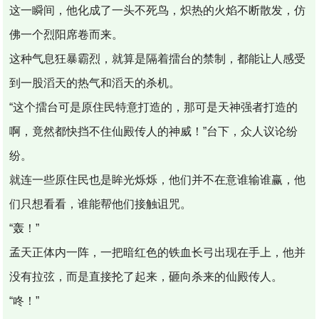
这一瞬间，他化成了一头不死鸟，炽热的火焰不断散发，仿
佛一个烈阳席卷而来。
这种气息狂暴霸烈，就算是隔着擂台的禁制，都能让人感受
到一股滔天的热气和滔天的杀机。
“这个擂台可是原住民特意打造的，那可是天神强者打造的
啊，竟然都快挡不住仙殿传人的神威！”台下，众人议论纷
纷。
就连一些原住民也是眸光烁烁，他们并不在意谁输谁赢，他
们只想看看，谁能帮他们接触诅咒。
“轰！”
孟天正体内一阵，一把暗红色的铁血长弓出现在手上，他并
没有拉弦，而是直接抡了起来，砸向杀来的仙殿传人。
“咚！”