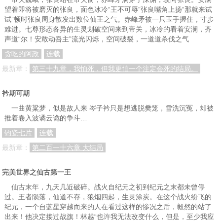
望着即将被磨灭的张良，面色冰冷“王不可辱”张良嘴角上扬“那就来试
试”顿时张良周身散发出数位仙王之气。赤峰矛被一只玉手握住，寸步
难进。七尊形态各异的生灵划破空间来到帝关，冰冷的看着安澜，齐
声道“尔！安敢动吾主”流光闪烁，空间破裂，一道道杀伐之气
贪吃的阿政
连载
最新章：
第三十九章，我怕死，但我更怕一个注定会死的结局。
衿期可期
一曲黄粱梦，似是故人来 岑子衿只是想逃脱樊笼，雪洗沉冤，却被
推着卷入波谲云诡的争斗…
钧瓷七片
连载
最新章：
第二百一十六章 大结局
完美世界之仙古第一王
仙古末年，九天几近破碎。战火自纪元之初到纪元之末都未曾停
过。王者陨落，仙道不存，狼烟四起，生灵涂炭。在这个战火纷飞的
纪元，一个自蓝星穿越而来的人在看过这样的惨况之后，毅然的站了
出来！他决定接过战旗！林越“也许我无法改变什么，但是，至少我应