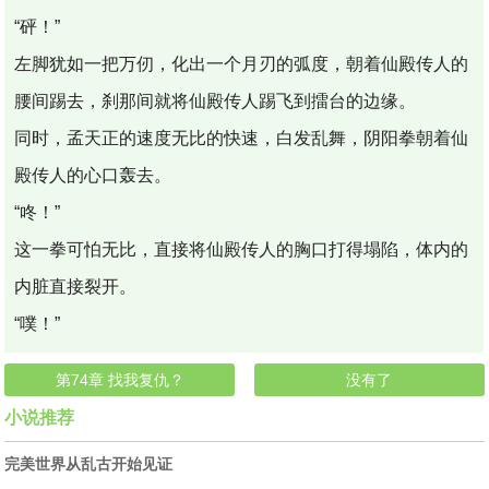
“砰！”
左脚犹如一把万仞，化出一个月刃的弧度，朝着仙殿传人的
腰间踢去，刹那间就将仙殿传人踢飞到擂台的边缘。
同时，孟天正的速度无比的快速，白发乱舞，阴阳拳朝着仙
殿传人的心口轰去。
“咚！”
这一拳可怕无比，直接将仙殿传人的胸口打得塌陷，体内的
内脏直接裂开。
“噗！”
第74章 找我复仇？
没有了
小说推荐
完美世界从乱古开始见证