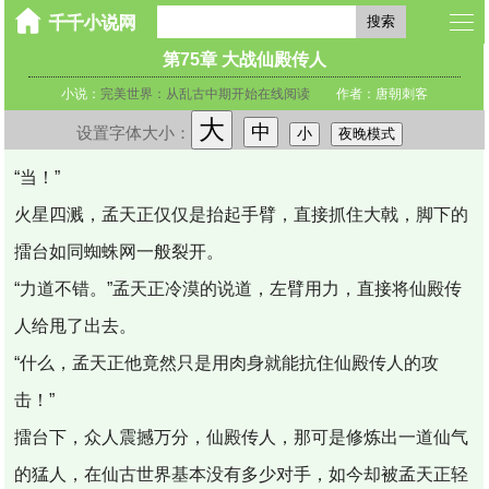
搜索
第75章 大战仙殿传人
小说：
完美世界：从乱古中期开始在线阅读
作者：唐朝刺客
大
中
设置字体大小：
小
夜晚模式
“当！”
火星四溅，孟天正仅仅是抬起手臂，直接抓住大戟，脚下的
擂台如同蜘蛛网一般裂开。
“力道不错。”孟天正冷漠的说道，左臂用力，直接将仙殿传
人给甩了出去。
“什么，孟天正他竟然只是用肉身就能抗住仙殿传人的攻
击！”
擂台下，众人震撼万分，仙殿传人，那可是修炼出一道仙气
的猛人，在仙古世界基本没有多少对手，如今却被孟天正轻