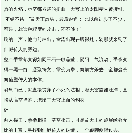
热的火焰，虚空都被烧的扭曲，天穹上的太阳精火被接引。
“不错不错。”孟天正点头，最后说道：“比以前进步了不少，
可是，就这种程度的攻击，还不够！”
刷的一声，他向前冲出，雷霆出现在脚裸处，刹那就来到了
仙殿传人的旁边。
整个手掌都变得如同玉石一般晶莹，阴阳二气流动，手掌变
得一黑一白，凝聚符文，掌变为拳，向前方杀去，全都袭杀
向仙殿传人的本体。
瞬息而已，就直接贯穿了不死鸟法相，漫天雷霆如汪洋，直
接从高空降落，淹没了天穹上面的翎羽。
砰！
两人撞击，拳拳相撞，掌掌相击，可是孟天正的施展经验无
比的丰富，寻找到仙殿传人的破绽，一个鞭脚侧踢过去。