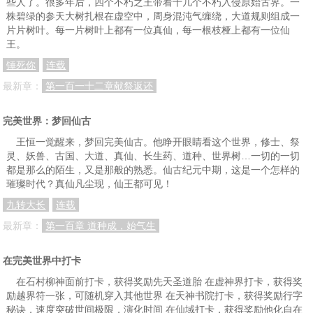
些人了。很多年后，四个不朽之王带着十几个不朽入侵原始古界。一
株碧绿的参天大树扎根在虚空中，周身混沌气缠绕，大道规则组成一
片片树叶。每一片树叶上都有一位真仙，每一根枝桠上都有一位仙
王。
锤死你
连载
最新章：
第一百一十二章献祭返还
完美世界：梦回仙古
王恒一觉醒来，梦回完美仙古。他睁开眼睛看这个世界，修士、祭
灵、妖兽、古国、大道、真仙、长生药、道种、世界树…一切的一切
都是那么的陌生，又是那般的熟悉。仙古纪元中期，这是一个怎样的
璀璨时代？真仙凡尘现，仙王都可见！
九转大长
连载
最新章：
第一百章 道种成，始气生
在完美世界中打卡
在石村柳神面前打卡，获得奖励先天圣道胎 在虚神界打卡，获得奖
励越界符一张，可随机穿入其他世界 在天神书院打卡，获得奖励行字
秘诀，速度突破世间极限，演化时间 在仙域打卡，获得奖励他化自在