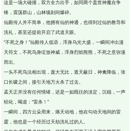
这是一场大碰撞，双方全力出手，如同两个盖世神魔在争
锋，震荡群山，山林顷刻间爆碎。
仙殿传人并不简单，他拥有仙的神通，也得到过仙的教导和
洗礼，甚至还提前开启了武道天眼。
“不死之身！”仙殿传人低语，浑身乌光大盛，一瞬间冲出漫
天符文，不死鸟身绽放神威，浑身烈焰熊熊，不死之意弥漫
而出。
一头不死鸟法相出现，庞大无比，遮天蔽日，神禽降临，张
口长啸之间，接引天地万火杀了过去。
孟天正并没有任何情绪，还是一如既往的淡定，沉稳，一声
轻叱，喝道：“雷杀！”
一瞬间，四方云朵用来，痛天动地，他在勾动天地间的雷
霆，他也是一个经历过天劫洗礼过的人。