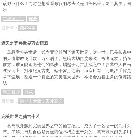
该做点什么！同时也想看看修行的尽头又是何等风采，两全其美，何
乐
古华派写手
连载
最新章：
第424章
遮天之完美世界万古恒寂
苏桐意外去世后，残念竟穿越到了遮天世界，这一世，已是传说中
的天庭举教飞升数十万年后了。黑暗大劫再度来袭，帝者无双，挡在
前方，谁又能追随他们的脚步，崛起于万古洪流之中！吾辈中人自当
逆天而上，打破纪元古史，站于岁月之巅，恒寂所有，万般敌手皆是
拳下尘埃，塑造一个真正的完美遮天世界！本书会沿着主角的修炼路
线
毅意孤行
连载
最新章：
第七十六章：天才聚会
完美世界之仙古十凶
莫离歌穿越到完美世界之中的仙古纪元，成为了十凶之一的九叶剑
草。了解到日后自己是要被四位不朽之王干死的，莫离歌只能先多叫