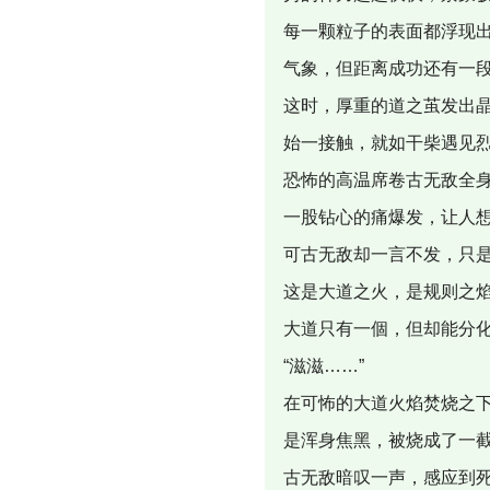
每一颗粒子的表面都浮现
气象，但距离成功还有一
这时，厚重的道之茧发出
始一接触，就如干柴遇见
恐怖的高温席卷古无敌全
一股钻心的痛爆发，让人
可古无敌却一言不发，只
这是大道之火，是规则之
大道只有一個，但却能分
“滋滋……”
在可怖的大道火焰焚烧之
是浑身焦黑，被烧成了一
古无敌暗叹一声，感应到