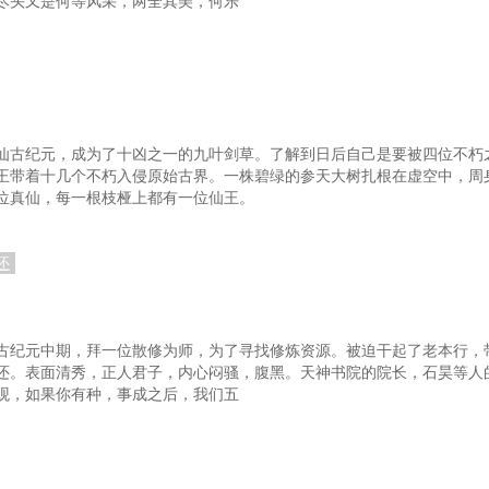
尽头又是何等风采，两全其美，何乐
仙古纪元，成为了十凶之一的九叶剑草。了解到日后自己是要被四位不朽
王带着十几个不朽入侵原始古界。一株碧绿的参天大树扎根在虚空中，周
位真仙，每一根枝桠上都有一位仙王。
还
古纪元中期，拜一位散修为师，为了寻找修炼资源。被迫干起了老本行，
还。表面清秀，正人君子，内心闷骚，腹黑。天神书院的院长，石昊等人
观，如果你有种，事成之后，我们五