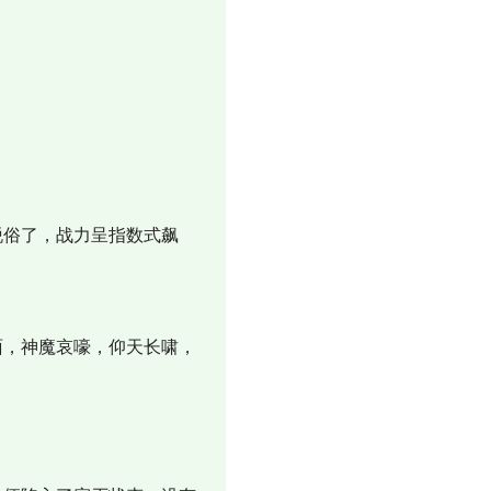
脱俗了，战力呈指数式飙
面，神魔哀嚎，仰天长啸，