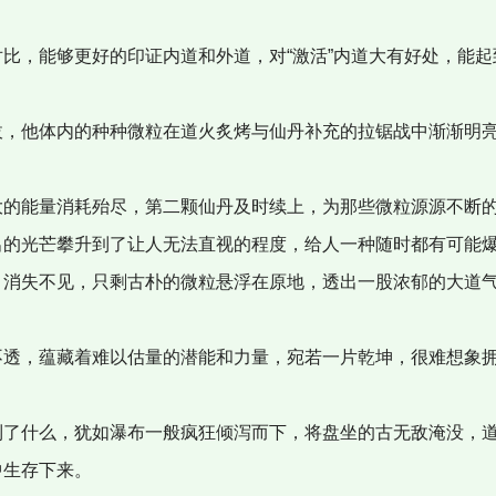
比，能够更好的印证内道和外道，对“激活”内道大有好处，能
拔，他体内的种种微粒在道火炙烤与仙丹补充的拉锯战中渐渐明
大的能量消耗殆尽，第二颗仙丹及时续上，为那些微粒源源不断
出的光芒攀升到了让人无法直视的程度，给人一种随时都有可能
，消失不见，只剩古朴的微粒悬浮在原地，透出一股浓郁的大道
不透，蕴藏着难以估量的潜能和力量，宛若一片乾坤，很难想象
到了什么，犹如瀑布一般疯狂倾泻而下，将盘坐的古无敌淹没，
中生存下来。