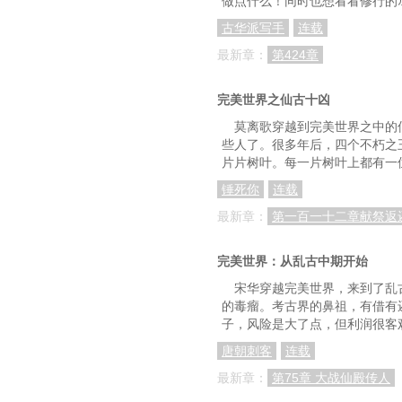
做点什么！同时也想看看修行的
古华派写手
连载
最新章：
第424章
完美世界之仙古十凶
莫离歌穿越到完美世界之中的
些人了。很多年后，四个不朽之
片片树叶。每一片树叶上都有一
锤死你
连载
最新章：
第一百一十二章献祭返
完美世界：从乱古中期开始
宋华穿越完美世界，来到了乱
的毒瘤。考古界的鼻祖，有借有
子，风险是大了点，但利润很客
唐朝刺客
连载
最新章：
第75章 大战仙殿传人