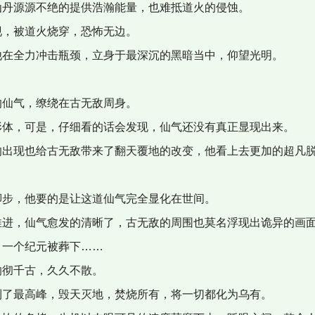
仙丹源源不绝的提供浩瀚能量，也难抵道火的侵蚀。
现，被道火烧穿，恐怖无边。
他在全力冲击瓶颈，立身于最深沉的黑暗当中，仰望光明。
的仙气，缭绕在古无敌周身。
形体，可是，仔细看的话会发现，仙气还没有真正显现出来。
的出现也给古无敌带来了翻天覆地的改变，他看上去更加的超凡
脚步，他要的是让这道仙气完全显化在世间。
推进，仙气愈发的清晰了，古无敌的周围也莫名浮现出诡异的画
，一个纪元被葬下……
响彻千古，久久不散。
到了最高峰，毁天灭地，焚烧所有，将一切都化为乌有。