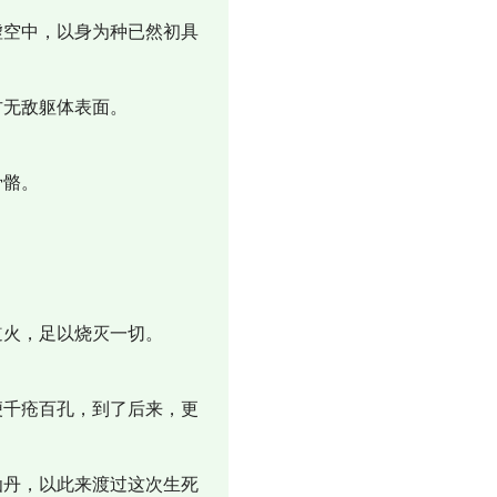
虚空中，以身为种已然初具
古无敌躯体表面。
骨骼。
。
道火，足以烧灭一切。
便千疮百孔，到了后来，更
仙丹，以此来渡过这次生死