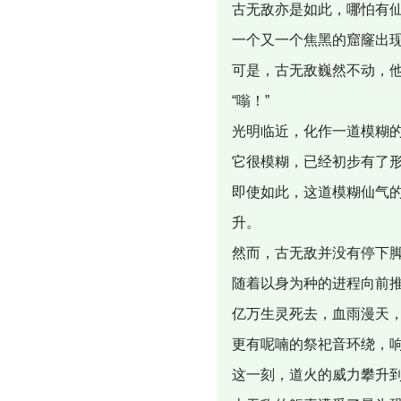
古无敌亦是如此，哪怕有
一个又一个焦黑的窟窿出
可是，古无敌巍然不动，
“嗡！”
光明临近，化作一道模糊
它很模糊，已经初步有了
即使如此，这道模糊仙气
升。
然而，古无敌并没有停下
随着以身为种的进程向前
亿万生灵死去，血雨漫天
更有呢喃的祭祀音环绕，
这一刻，道火的威力攀升