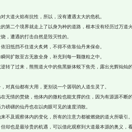
为对大道火焰有抗性，所以，没有遭遇太大的危机。
法的第二个境界就走上了以身为种的道路，根本没有经历过万道
焚烧，遭遇的打击自然是毁灭性的。
，依旧抵挡不住道火炙烤，不得不依靠仙丹来保命。
力瞬间扩散至古无敌全身，补充到每一颗微粒之中。
就逆转了过来，熊熊道火中的焦黑躯体蜕下焦壳，露出光辉灿灿
丹，对真仙都有大用，更别说一个孱弱的人道生灵了。
焰在无情的焚烧，他体内的微粒也能支撑的住，因为有源源不断
药力磅礴的仙丹也在以肉眼可见的速度消散。
他来不及观察体内的变化，所有的注意力都被燃烧的道火所吸引
，但却也是最珍贵的机遇，可以借此观察到大道最本源的奥义，