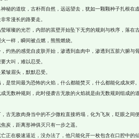
出神秘的道纹，古朴而自然，远远望去，犹如一颗颗种子扎根在
段非常漫长的路要走。
晶莹璀璨的光芒，内部的茧壁开始坠下无穷的规则与秩序，落在
烈火一样，瞬间被点燃，熊熊燃烧。
身，灼热的感觉自皮肤开始，渗透到血肉中，渗透到五脏六腑与
想要大叫，难以忍受。
是紧皱眉头，默默忍受。
焰，是世间最为恐怖的火焰，什么都能焚灭，什么都能化成灰烬
化成无数种规则，此时侵袭古无敌的火焰就是由无数规则组成的
下，古无敌肉身当中的不少微粒直接坍塌，化为飞灰，眨眼之间
截焦炭，距离形神俱灭只有一步之遥。
死亡正在极速逼近，没办法了，他只能化开一枚包含在口腔中的