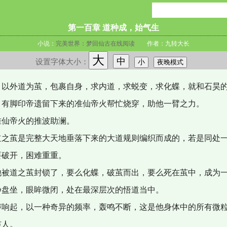
第一百章 道种成，始气生
小说：
完美世界：梦回仙古在线阅读
作者：九转大长
大
中
设置字体大小：
小
夜晚模式
，以外道为茧，包裹自身，求内道，求蜕变，求化蝶，就和石昊
，有脚印帝遗留下来的准仙帝火帮忙烧穿，助他一臂之力。
准仙帝火的推波助澜。
道之茧是完整大天地垂落下来的大道规则编织而成的，若是同处
要破开，困难重重。
他被道之茧封锁了，要么化蝶，破茧而出，要么死在茧中，成为
静盘坐，眼眸微闭，处在最深层次的悟道当中。
声响起，以一种奇异的频率，轰鸣不断，这是他身体中的所有微
骇人。