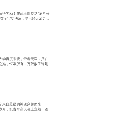
获得奖励！在武王府签到“恭喜获
无数至宝功法后，早已经无敌九天
大劫再度来袭，帝者无双，挡在
之巅，恒寂所有，万般敌手皆是
个来自蓝星的神魂穿越而来，一
岁月，乱古穹高天幕上立着一道