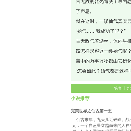
古无敌的躯壳遭受了最为
了声息。
就在这时，一缕仙气真实
“始气……我成功了吗？”
古无敌气若游丝，体内生
该怎样形容这一缕始气呢
宙中的万事万物都由它衍
“怎会如此？始气都是这样
第九十九
小说推荐
完美世界之仙古第一王
仙古末年，九天几近破碎。战
元，一个自蓝星穿越而来的人在