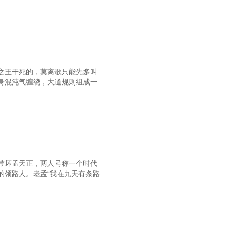
之王干死的，莫离歌只能先多叫
身混沌气缠绕，大道规则组成一
带坏孟天正，两人号称一个时代
的领路人。老孟“我在九天有条路