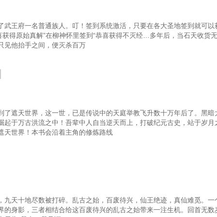
了武王府一名普通族人。叮！签到系统激活，只要在各大圣地签到就可以
恭喜获得原始真解”在柳神怀里签到“恭喜获得不灭经…多年后，当石天收货
只见他抬手之间，便灭杀百万
到了遮天世界，这一世，已是传说中的天庭举教飞升数十万年后了。黑暗
崛起于万古洪流之中！吾辈中人自当逆天而上，打破纪元古史，站于岁月
遮天世界！本书会沿着主角的修炼路线
，九天十地尽数被打碎。乱古之始，百废待兴，仙王绝迹，真仙难觅。一
界的身影，三者相结合给这百废待兴的乱古之始带来一注生机。回首无数