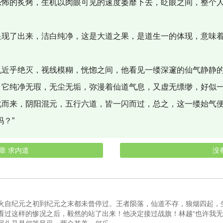
恐怖的炙烤，生机以肉眼可见的速度萎靡下去，眨眼之间，整个
显现了出来，洁白纯净，这是大道之果，是道生一的体现，意味
机近乎绝灭，视线模糊，恍惚之间，他看见一缕深邃的仙气静静
？它纯净无瑕，无尘无垢，弥漫着仙道气息，又虚无缥缈，好似
化而来，阴阳混元，五行六道，皆一闪而过，总之，这一缕始气
吗？”
章 求内道
没
火自纪元之初到纪元之末都未曾停过。王者陨落，仙道不存，狼烟四起，
看过这样的惨况之后，毅然的站了出来！他决定接过战旗！林越“也许我