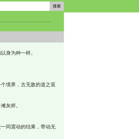
搜索
的以身为种一样。
一个境界，古无敌的道之茧
一滩灰烬。
粒一同震动的结果，带动无