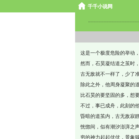
这是一个极度危险的举动
然而，石昊凝结道之茧时
古无敌就不一样了，少了
除此之外，他周身凝聚的
比石昊的要坚固的多，想
不过，事已成舟，此刻的
昏暗的道茧内，古无敌寂
恍惚间，似有潮汐澎湃之
穷的神力起起伏伏，景象