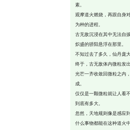
素。
观摩道火燃烧，再跟自身对
为种的进程。
古无敌沉浸在其中无法自
炽盛的骄阳悬浮在那里。
不知过去了多久，仙丹庞
终于，古无敌体内微粒发
光芒一齐收敛回微粒之内
成。
仅仅是一颗微粒就让人看
到底有多大。
忽然，天地规则像是感应
什么事物都能在这种道火