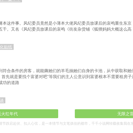
龙二
第131章赛前舆论
走了
第134章东京，两千四百米
薄本这件事。风纪委员竟然是小薄本大佬风纪委员放课后的哀鸣重生东京
五千。又名《风纪委员放课后的哀鸣《街友杂货铺《狐狸妈妈大概这么高
展开
第137章德比，五马身压胜！
第
第140章重点培养的弟子
转化贴纸
卷
第143章带好歌剧训练
马
第146章大逃的无声铃鹿
第1
到符合条件的房客，就能薅她们的羊毛抽她们自身的卡池，从中获取和她
轮抽奖
关于更新的一些问题
之，首先就是要找个富婆对吧”等我们的主人公意识到富婆根本不需要租房
成功的道路
事情
第152章大雨之中的重赏
第
和田
第155章挨骂的池添
谈
赛之旅
第158章新马赛第二名
第
返火红年代
无限之
第161章无脑爆冲
情节跌宕起伏、扣人心弦，是一本情节与文笔俱佳的都市，千千小说网转载收集我在
金旅程
第164章和泉马房的两大将