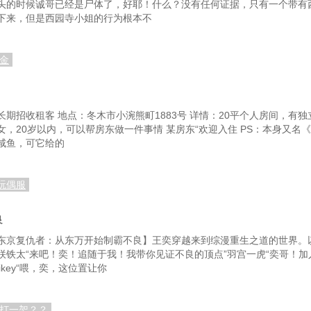
头的时候诚哥已经是尸体了，好耶！什么？没有任何证据，只有一个带有
第92章如月赏
下来，但是西园寺小姐的行为根本不
第95章去看好歌剧
旅程
第98章又拿下了一场首胜
金
第101章稳步提升
第
道战
第104章失败后的首胜
第
期招收租客 地点：冬木市小涴熊町1883号 详情：20平个人房间，有独
：女，20岁以内，可以帮房东做一件事情 某房东“欢迎入住 PS：本身又
周
第107章独自看家的黄金旅程
咸鱼，可它给的
道
第110章弥生赏冠军！
了
第113章当初的起点，阪神大赏典
第
丘玩偶服
池添
第116章没有特别肥
良
！
第119章皋月赏
第
东京复仇者：从东万开始制霸不良】王奕穿越来到综漫重生之道的世界。
咲铁太“来吧！奕！追随于我！我带你见证不良的顶点”羽宫一虎“奕哥！
第122章拥有G1的新人练马师
key“喂，奕，这位置让你
！
第125章一放到底
第128章又是第二名
第
？打一架？？