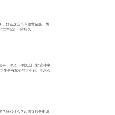
第58章战术变更
第61章一级赛冠军！
务。好在这匹马叫做黄金船。而
第64章武丰和特别周
的世界掀起一阵狂风
第67章女帝气槽
第70章出发
第73章强大，无需多言
第76章专属采访
烦事一件又一件找上门来“这种事
题学生是有权势的大小姐。能怎么
9章来自社台的两匹一岁马
第81章与众不同的一天
章多了匹马和一个练马师助手
第87章刮刮乐马房
第90章如月赏前的追切
护？好耶什么？西园寺只是把诚