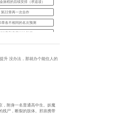
黄金旅程的后续安排（求追读）
第22章再一次合作
25章各不相同的名次预测
第28章和泉家的决胜服
31章未来马房的主战骑手
第34章前五？绝不可能
提升 没办法，那就办个能住人的
第37章东京优骏
40章上半年的征程结束了
43章放暑假的黄金旅程
第46章黄金旅程，回归
京，附身一名普通高中生。妖魔
9章黄金旅程的第一个重赏
的残尸，断裂的肢体。邪祟携带
52章假装溺水的黄金旅程
第55章世纪末的霸王