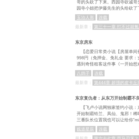
哥的头砍了下来。西园寺砍诚哥
第91章赛前采访
园寺小姐把伊藤先生的头给砍了
第94章后续安排
玉泊人形
连载
第97章特别周和黄金
最新章：
第三十一章 打不过就氪
第100章一起训练
东京房东
第103章池添谦一出
【恋爱日常类小说【房屋单间长
998円（免押金、免礼金 要求
第106章弥生赏当
遇到奇怪租客这件事《一开始想
第109章中山的大外
八鸽子
连载
第112章不想起来
最新章：
第444章 超强的皮卡
第115章继承衣钵的
东京复仇者：从东万开始制霸不
第118章第一人气
【飞卢小说网独家签约小说：
开始制霸铃兰、凤仙、鬼邪！稀
第121章G1初制霸
三番队长位置我也可以让给你”mi
第124章全部抽完
贱道星辰
连载
第127章烟雾弹
最新章：
第六十七章 范马刃牙