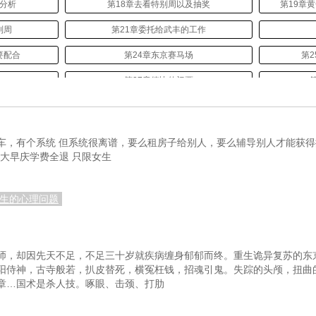
的分析
第18章去看特别周以及抽奖
第19章
别周
第21章委托给武丰的工作
要配合
第24章东京赛马场
第
第27章德比的门票
们
第30章第一个弟子
第
第33章官方的采访
车，有个系统 但系统很离谱，要么租房子给别人，要么辅导别人才能获得
大早庆学费全退 只限女生
第36章等特别周出道
第39章说前五就前五！
第
学生的心理问题
主
第42章空中神宫
第
马
第45章东海帝王的后代
师，却因先天不足，不足三十岁就疾病缠身郁郁而终。重生诡异复苏的东
追读）
第48章神户新闻杯
第4
阳侍神，古寺般若，扒皮替死，横冤枉钱，招魂引鬼。失踪的头颅，扭曲
章…国术是杀人技。啄眼、击颈、打肋
第51章和泉马房
第
第54章拍下好歌剧