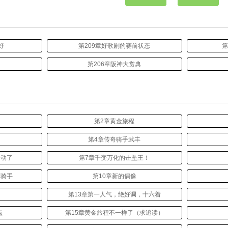
好
第209章好歌剧的赛前状态
第
第206章阪神大赏典
第2章黄金旅程
第4章传奇骑手武丰
转动了
第7章千变万化的击坠王！
才骑手
第10章新的偶像
第13章第一人气，绝好调，十六着
点
第15章黄金旅程不一样了（求追读）