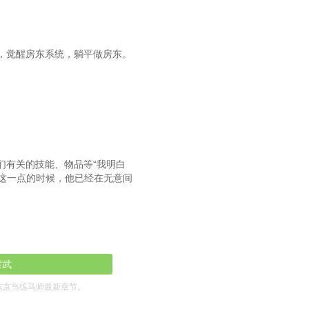
第132章绝好调
第135章东京优骏
，觉醒房东系统，躺平做房东。
138章第一个德比冠军
第141章开庭！
第144章和弟子的约定
47章疑似摸鱼的黄金旅程
们有关的技能、物品等“我明白
第150章新马拍卖会
子这一点的时候，他已经在无意间
153章十二人气大爆冷！
第156章斯佩，回归
159章赛马之间的误会
雷武
第162章一周两胜
东京当练马师最新章节。
第165章大逃和逮捕