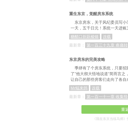
第130章好歌剧和和田
重生东京，觉醒房东系统
第133章练马师被拖
东京房东，关于风纪委员写小
一天，五千日元！系统一天进账
第136章预料之外的
糖醋口折跃棱镜
连载
第139章热门话题
最新章：
第一百三十九章 疼痛
第142章不可以内
东京房东的完美攻略
第145章大外道的逃
季肆有了个房东系统，只要招
第148章上半年最后一
了”他大彻大悟地说道“简而言
让自己的那些房客们走向了各自
第151章有关俱乐部的
Mr蝠来鸽
连载
第154章格外努力的
最新章：
第一百一十一章 收集怪
第157章好歌剧的新马
重
第160章骑手敲定
《我在东京当练马师》
第163章状态很好的黄