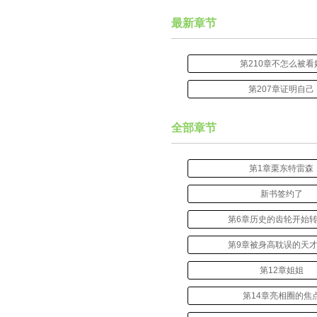
最新章节
第210章不怎么被看
第207章证明自己
全部章节
第1章栗东特雷森
新书签约了
第6章历史的齿轮开始
第9章被身高耽误的天
第12章姐姐
第14章亮相圈的焦