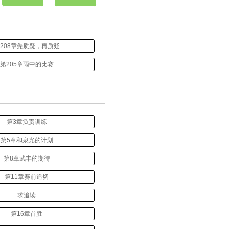
208章先质疑，再质疑
第205章雨中的比赛
第3章负责训练
第5章和泉光的计划
第8章武丰的期待
第11章赛前追切
求追读
第16章首胜