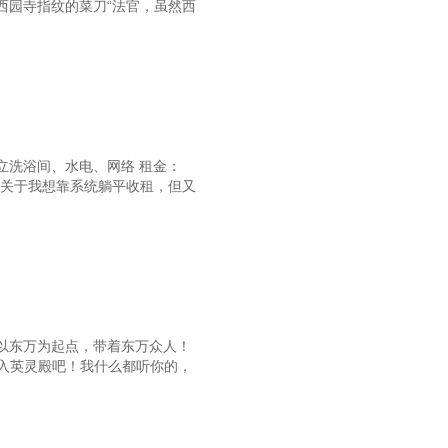
西园寺指纹的菜刀“法官，虽然西
第93章轻松制霸重赏
第96章我的好师傅
第99章新的技能
102章闹脾气的特别周
105章感谢师傅的帮助！
立洗浴间、水电、网络 租金：
名《关于我想靠系统躺平收租，但又
第108章弥生赏
第111章丰收的周末
114章黄金旅程，复活！
第117章赛前毒奶
120章蓝叉白底的决胜服
以东万为起点，带着东万众人！
加入英灵殿吧！我什么都听你的，
第123章疲劳值拉满了
第126章特别周回归
129章新来的四匹赛马