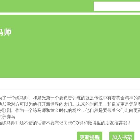
马师
为了一个练马师。和泉光第一个要负责训练的就是传说中有着黄金精神的
他却觉对方可以为他打开新世界的大门。未来的时间里，和泉光更是凭借
好歌剧。作为一个练马师和黄金时代的粉丝，他自然是要带着它们走向更
京养赛马
当练马师》还不错的话请不要忘记向您QQ群和微博里的朋友推荐哦！
更新提醒
加入书架