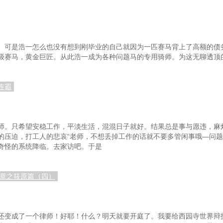
第57章和泉马房的四匹赛马
相
第60章每一场都有一点小惊喜
。可是浩一怎么也没有想到刚毕业的自己就因为一匹赛马背上了高额的债
第63章准备新马考试
级赛马，黄金巨匠。从此浩一成为各种问题马的专用骑师。为这无聊透顶
添谦一
第66章训练系统的加成
班了
第69章新赛马的赛前追切
连霸
第72章武丰：我对特别周有信心
胜
第75章明年的赛程安排
师。只希望安稳工作，平淡生活，混混日子就好。结果总是事与愿违，麻
的压迫，打工人的悲哀“老师，不想丢掉工作的话就不要多管闲事哦—问
归路
第78章被堵在内道的黄金旅程
第7
奇怪的系统降临。去家访吧。于是
第80章新年
加更）
第83章星云天空
第84
终章之筱原篇（四）
战
第86章挂名马主
第89章和泉马房大弟子
还变成了一个律师！好耶！什么？明天就要开庭了。我要给西园寺世界辩