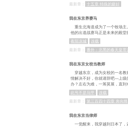
最新章：
十五章 特殊的癖好
第56章特别周入厩
第59章特别周初亮
我在东京养赛马
重生北海道成为了一个牧场主
第62章宴会的主角
他的出道战赛马正是未来的殿堂
第65章和武丰竞争的池
夜陌凉城
连载
第68章黄金旅程：下
最新章：
番外：北黑的春天皇赏
第71章新马赛
我在东京女校当教师
第74章和泉马房首
穿越东京，成为女校的一名教
情解决不好，你就请辞吧—上级
第77章走上了一条不
办？左右为难，一筹莫展，直到
上架感言
此号不是马甲
连载
第82章小道消息（盟主
最新章：
第三百四十四章 奔向
第85章新年后的第一
我在东京当律师
第88章马房老大
一觉醒来，我穿越到日本了，