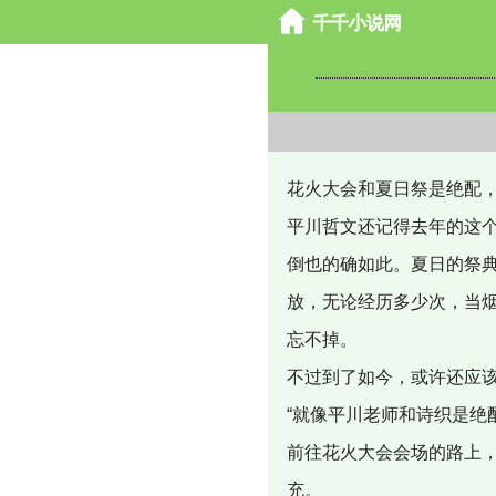
花火大会和夏日祭是绝配
平川哲文还记得去年的这
倒也的确如此。夏日的祭
放，无论经历多少次，当
忘不掉。
不过到了如今，或许还应
“就像平川老师和诗织是绝
前往花火大会会场的路上
充。