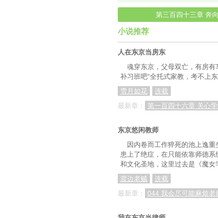
第三百四十三章 奔
小说推荐
人在东京当房东
魂穿东京，父母双亡，有房有
补习班吧“全托式家教，考不上东
雪月如花
连载
最新章：
第一百四十六章 关心
东京悠闲教师
因内卷而工作猝死的池上逸重
患上了绝症，在只能依靠师德系
和文化圣地，这里过去是《魔女
渡边老贼
连载
最新章：
044 我会尽可能麻烦老
我在东京当律师