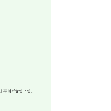
，让平川哲文笑了笑。