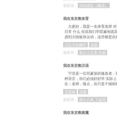
最新章：
完结感言（撒花）
我在东京教体育
大家好，我是一名体育老师 
日常 什么 你说我们学院遍地诡
虑到大陆板块运动，这些都是自
记忆中的枫叶
连载
最新章：
第九十五章 失败
我在东京教汉语
宁浩是一位符篆派的修真者，
种语言，你们必须好好学 实际
生：老师，慢点，你只是个辅助
天雷猪
连载
最新章：
第十八章 下战书
我在东京教驱魔