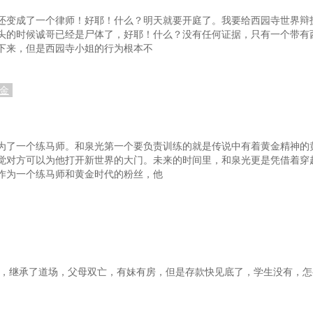
还变成了一个律师！好耶！什么？明天就要开庭了。我要给西园寺世界辩
头的时候诚哥已经是尸体了，好耶！什么？没有任何证据，只有一个带有
下来，但是西园寺小姐的行为根本不
金
为了一个练马师。和泉光第一个要负责训练的就是传说中有着黄金精神的
觉对方可以为他打开新世界的大门。未来的时间里，和泉光更是凭借着穿
作为一个练马师和黄金时代的粉丝，他
氏区，继承了道场，父母双亡，有妹有房，但是存款快见底了，学生没有，怎