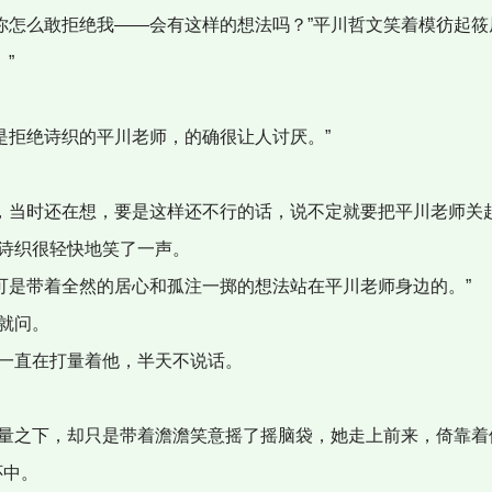
你怎么敢拒绝我——会有这样的想法吗？”平川哲文笑着模彷起
”
是拒绝诗织的平川老师，的确很让人讨厌。”
，当时还在想，要是这样还不行的话，说不定就要把平川老师关起
原诗织很轻快地笑了一声。
可是带着全然的居心和孤注一掷的想法站在平川老师身边的。”
快就问。
光一直在打量着他，半天不说话。
打量之下，却只是带着澹澹笑意摇了摇脑袋，她走上前来，倚靠着
怀中。