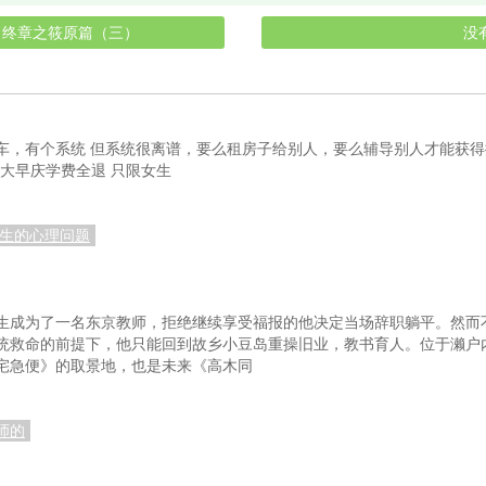
向终章之筱原篇（三）
没
车，有个系统 但系统很离谱，要么租房子给别人，要么辅导别人才能获得
大早庆学费全退 只限女生
学生的心理问题
生成为了一名东京教师，拒绝继续享受福报的他决定当场辞职躺平。然而
统救命的前提下，他只能回到故乡小豆岛重操旧业，教书育人。位于濑户
宅急便》的取景地，也是未来《高木同
师的