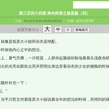
第三百四十四章 奔向终章之筱原篇（四）
小说：
我在东京女校当教师在线阅读
作者：此号不是马甲
大
中
设置字体大小：
小
夜晚模式
，就像是筱原大小姐和浴衣是绝配。
个时候他内心之中的想法。
典上，暑气升腾，一片喧嚣，人群仰起脑袋祈盼地看着头顶夜色
烟火的光亮在眼前点亮并照明出身边穿着浴衣的少女的侧脸的时
该额外补充一下：
配。”
，当平川哲文对着筱原大小姐说着去年的想法的时候，所得到的